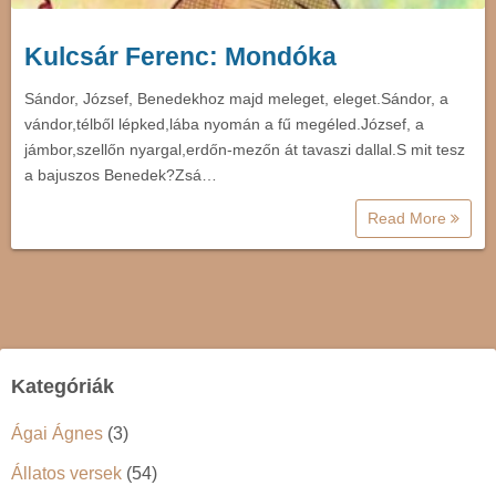
Kulcsár Ferenc: Mondóka
Sándor, József, Benedekhoz majd meleget, eleget.Sándor, a
vándor,télből lépked,lába nyomán a fű megéled.József, a
jámbor,szellőn nyargal,erdőn-mezőn át tavaszi dallal.S mit tesz
a bajuszos Benedek?Zsá…
Read More
Kategóriák
Ágai Ágnes
(3)
Állatos versek
(54)