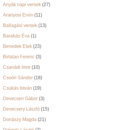
Anyák napi versek
(27)
Aranyosi Ervin
(11)
Ballagási versek
(13)
Barabás Éva
(1)
Benedek Elek
(23)
Birtalan Ferenc
(3)
Csanádi Imre
(10)
Csoóri Sándor
(18)
Csukás István
(19)
Devecseri Gábor
(3)
Devecsery László
(15)
Donászy Magda
(21)
Drégely László
(7)