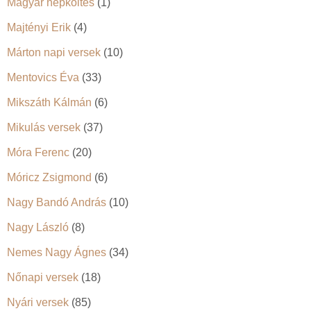
Magyar népköltés
(1)
Majtényi Erik
(4)
Márton napi versek
(10)
Mentovics Éva
(33)
Mikszáth Kálmán
(6)
Mikulás versek
(37)
Móra Ferenc
(20)
Móricz Zsigmond
(6)
Nagy Bandó András
(10)
Nagy László
(8)
Nemes Nagy Ágnes
(34)
Nőnapi versek
(18)
Nyári versek
(85)