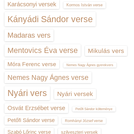
Karácsonyi versek
Kormos István verse
Kányádi Sándor verse
Madaras vers
Mentovics Éva verse
Mikulás vers
Móra Ferenc verse
Nemes Nagy Ágnes gyerekvers
Nemes Nagy Ágnes verse
Nyári vers
Nyári versek
Osvát Erzsébet verse
Petőfi Sándor költeménye
Petőfi Sándor verse
Romhányi József verse
Szabó Lőrinc verse
szilveszteri versek