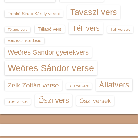
Tavaszi vers
Tamkó Sirató Károly versei
Téli vers
Télapó vers
Téli versek
Télapós vers
Vers iskolakezdésre
Weöres Sándor gyerekvers
Weöres Sándor verse
Állatvers
Zelk Zoltán verse
Állatos vers
Őszi vers
Őszi versek
újévi versek