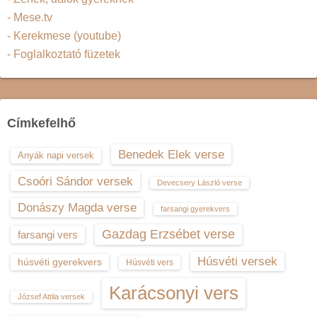
- Mese.tv
- Kerekmese (youtube)
- Foglalkoztató füzetek
Címkefelhő
Benedek Elek verse
Anyák napi versek
Csoóri Sándor versek
Devecsery László verse
Donászy Magda verse
farsangi gyerekvers
Gazdag Erzsébet verse
farsangi vers
Húsvéti versek
húsvéti gyerekvers
Húsvéti vers
Karácsonyi vers
József Attila versek