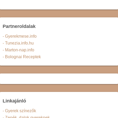
Partneroldalak
- Gyerekmese.info
- Tunezia.info.hu
- Marton-nap.info
- Bolognai Receptek
Linkajánló
- Gyerek színezők
- Zenék, dalok gyereknek