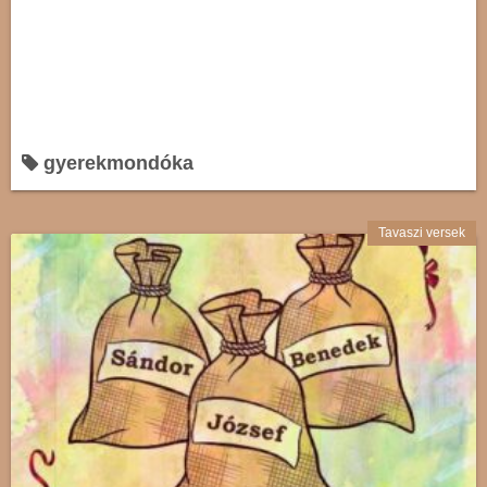
gyerekmondóka
Tavaszi versek