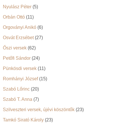
Nyulász Péter
(5)
Orbán Ottó
(11)
Orgoványi Anikó
(6)
Osvát Erzsébet
(27)
Őszi versek
(62)
Petőfi Sándor
(24)
Pünkösdi versek
(11)
Romhányi József
(15)
Szabó Lőrinc
(20)
Szabó T. Anna
(7)
Szilveszteri versek, újévi köszöntők
(23)
Tamkó Sirató Károly
(23)