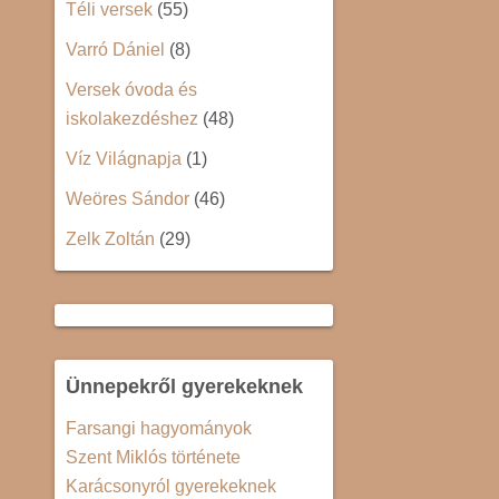
Téli versek
(55)
Varró Dániel
(8)
Versek óvoda és
iskolakezdéshez
(48)
Víz Világnapja
(1)
Weöres Sándor
(46)
Zelk Zoltán
(29)
Ünnepekről gyerekeknek
Farsangi hagyományok
Szent Miklós története
Karácsonyról gyerekeknek