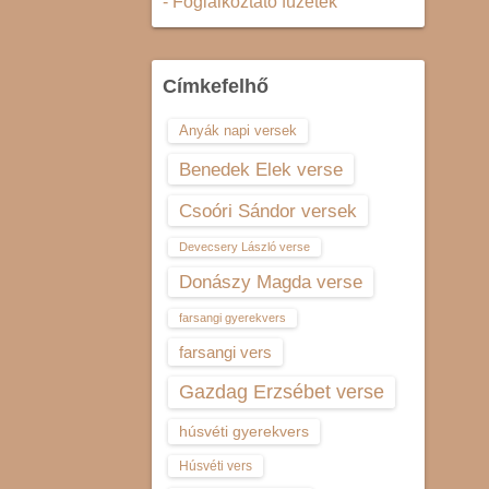
- Foglalkoztató füzetek
Címkefelhő
Anyák napi versek
Benedek Elek verse
Csoóri Sándor versek
Devecsery László verse
Donászy Magda verse
farsangi gyerekvers
farsangi vers
Gazdag Erzsébet verse
húsvéti gyerekvers
Húsvéti vers