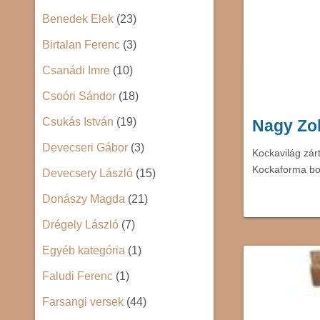
Benedek Elek
(23)
Birtalan Ferenc
(3)
Csanádi Imre
(10)
Csoóri Sándor
(18)
Csukás István
(19)
Nagy Zo
Devecseri Gábor
(3)
Kockavilág zár
Kockaforma bo
Devecsery László
(15)
Donászy Magda
(21)
Drégely László
(7)
Egyéb kategória
(1)
Faludi Ferenc
(1)
Farsangi versek
(44)