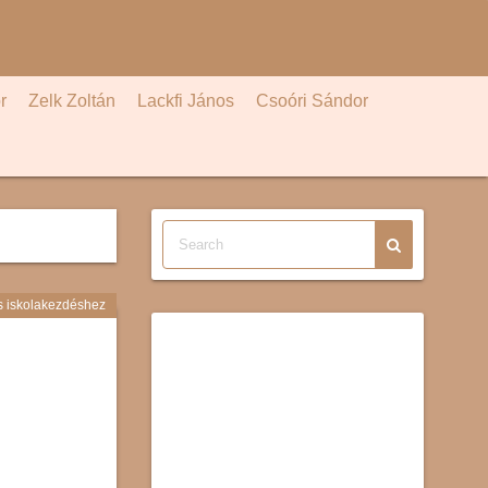
r
Zelk Zoltán
Lackfi János
Csoóri Sándor
s iskolakezdéshez