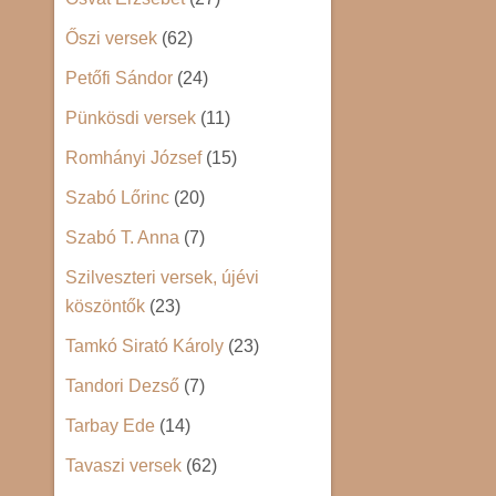
Őszi versek
(62)
Petőfi Sándor
(24)
Pünkösdi versek
(11)
Romhányi József
(15)
Szabó Lőrinc
(20)
Szabó T. Anna
(7)
Szilveszteri versek, újévi
köszöntők
(23)
Tamkó Sirató Károly
(23)
Tandori Dezső
(7)
Tarbay Ede
(14)
Tavaszi versek
(62)