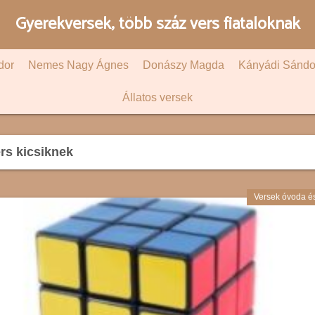
Gyerekversek, több száz vers fiataloknak
dor
Nemes Nagy Ágnes
Donászy Magda
Kányádi Sándo
Állatos versek
rs kicsiknek
Versek óvoda é