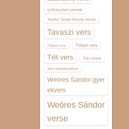
szilveszteri versek
Tamkó Sirató Károly versei
Tavaszi vers
Télapó vers
Télapós vers
Téli vers
Téli versek
Vers iskolakezdésre
Weöres Sándor gyer
ekvers
Weöres Sándor
verse