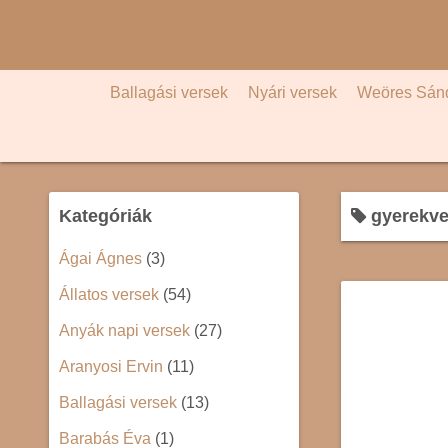
S
k
i
p
Ballagási versek
Nyári versek
Weöres Sán
t
o
c
o
Kategóriák
gyerekve
n
t
Ágai Ágnes
(3)
e
Állatos versek
(54)
n
t
Anyák napi versek
(27)
Aranyosi Ervin
(11)
Ballagási versek
(13)
Barabás Éva
(1)