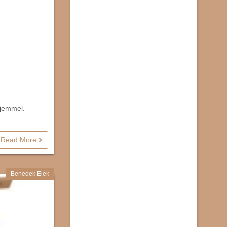
fejemmel.
Read More
Benedek Elek