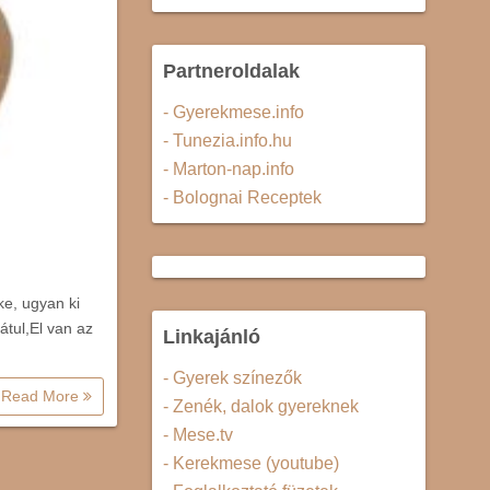
Partneroldalak
- Gyerekmese.info
- Tunezia.info.hu
- Marton-nap.info
- Bolognai Receptek
ke, ugyan ki
tul,El van az
Linkajánló
- Gyerek színezők
Read More
- Zenék, dalok gyereknek
- Mese.tv
- Kerekmese (youtube)