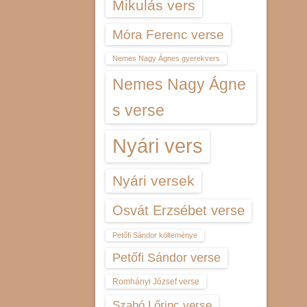
Mikulás vers
Móra Ferenc verse
Nemes Nagy Ágnes gyerekvers
Nemes Nagy Ágne
s verse
Nyári vers
Nyári versek
Osvát Erzsébet verse
Petőfi Sándor költeménye
Petőfi Sándor verse
Romhányi József verse
Szabó Lőrinc verse