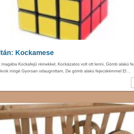
ltán: Kockamese
t magába Kockafejű rémekkel, Kockázatos volt ott lenni, Gömb alakú 
krok mögé Gyorsan odaugrottam, De gömb alakú fejecskémmel El…