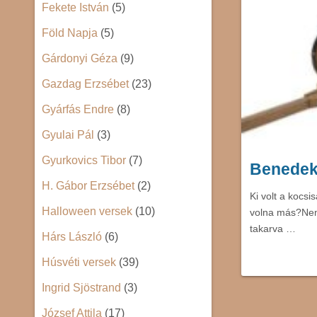
Fekete István
(5)
Föld Napja
(5)
Gárdonyi Géza
(9)
Gazdag Erzsébet
(23)
Gyárfás Endre
(8)
Gyulai Pál
(3)
Gyurkovics Tibor
(7)
Benedek 
H. Gábor Erzsébet
(2)
Ki volt a kocsi
Halloween versek
(10)
volna más?Nem
takarva …
Hárs László
(6)
Húsvéti versek
(39)
Ingrid Sjöstrand
(3)
József Attila
(17)