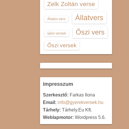
Zelk Zoltán verse
Állatvers
Állatos vers
Őszi vers
újévi versek
Őszi versek
Impresszum
Szerkesztő:
Farkas Ilona
Email:
info@gyerekversek.hu
Tárhely:
Tárhely.Eu Kft.
Weblapmotor:
Wordpress 5.6.