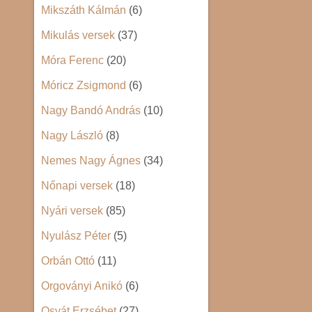
Mikszáth Kálmán
(6)
Mikulás versek
(37)
Móra Ferenc
(20)
Móricz Zsigmond
(6)
Nagy Bandó András
(10)
Nagy László
(8)
Nemes Nagy Ágnes
(34)
Nőnapi versek
(18)
Nyári versek
(85)
Nyulász Péter
(5)
Orbán Ottó
(11)
Orgoványi Anikó
(6)
Osvát Erzsébet
(27)