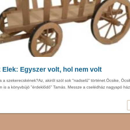
Elek: Egyszer volt, hol nem volt
sa a szekerecskének?Az, akiről szól sok "nadselű" történet.Öcsike, Öcsi
 is a könyvbújó "érdeklődő" Tamás. Messze a cselédház nagyapó házá