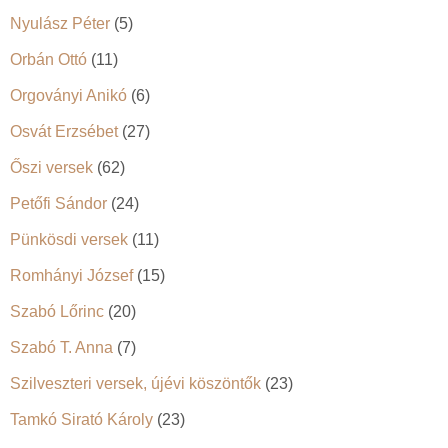
Nyulász Péter
(5)
Orbán Ottó
(11)
Orgoványi Anikó
(6)
Osvát Erzsébet
(27)
Őszi versek
(62)
Petőfi Sándor
(24)
Pünkösdi versek
(11)
Romhányi József
(15)
Szabó Lőrinc
(20)
Szabó T. Anna
(7)
Szilveszteri versek, újévi köszöntők
(23)
Tamkó Sirató Károly
(23)