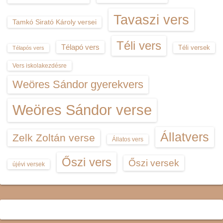
Tavaszi vers
Tamkó Sirató Károly versei
Téli vers
Télapó vers
Téli versek
Télapós vers
Vers iskolakezdésre
Weöres Sándor gyerekvers
Weöres Sándor verse
Állatvers
Zelk Zoltán verse
Állatos vers
Őszi vers
Őszi versek
újévi versek