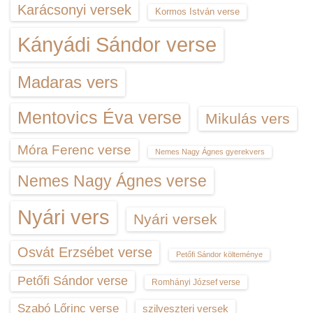
Karácsonyi versek
Kormos István verse
Kányádi Sándor verse
Madaras vers
Mentovics Éva verse
Mikulás vers
Móra Ferenc verse
Nemes Nagy Ágnes gyerekvers
Nemes Nagy Ágnes verse
Nyári vers
Nyári versek
Osvát Erzsébet verse
Petőfi Sándor költeménye
Petőfi Sándor verse
Romhányi József verse
Szabó Lőrinc verse
szilveszteri versek