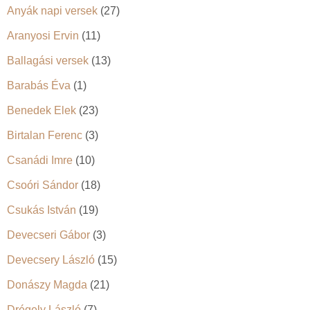
Anyák napi versek
(27)
Aranyosi Ervin
(11)
Ballagási versek
(13)
Barabás Éva
(1)
Benedek Elek
(23)
Birtalan Ferenc
(3)
Csanádi Imre
(10)
Csoóri Sándor
(18)
Csukás István
(19)
Devecseri Gábor
(3)
Devecsery László
(15)
Donászy Magda
(21)
Drégely László
(7)