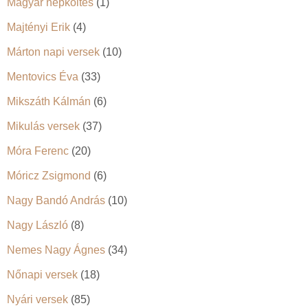
Magyar népköltés
(1)
Majtényi Erik
(4)
Márton napi versek
(10)
Mentovics Éva
(33)
Mikszáth Kálmán
(6)
Mikulás versek
(37)
Móra Ferenc
(20)
Móricz Zsigmond
(6)
Nagy Bandó András
(10)
Nagy László
(8)
Nemes Nagy Ágnes
(34)
Nőnapi versek
(18)
Nyári versek
(85)