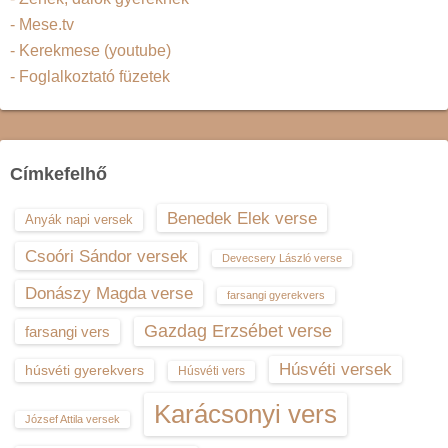
- Mese.tv
- Kerekmese (youtube)
- Foglalkoztató füzetek
Címkefelhő
Benedek Elek verse
Anyák napi versek
Csoóri Sándor versek
Devecsery László verse
Donászy Magda verse
farsangi gyerekvers
Gazdag Erzsébet verse
farsangi vers
Húsvéti versek
húsvéti gyerekvers
Húsvéti vers
Karácsonyi vers
József Attila versek