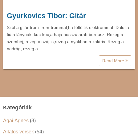
Gyurkovics Tibor: Gitár
Szól a gitár trom-trom-trommal,ha föltöltik elektrommal. Dalol a
fiú a lánynak: kuc-kuc,a haja hosszú arab burnusz. Rezeg a
szemhéj, rezeg a száj is,rezeg a nyakban a kaláris. Rezeg a
nadrág, rezeg a …
Read More
Kategóriák
Ágai Ágnes
(3)
Állatos versek
(54)