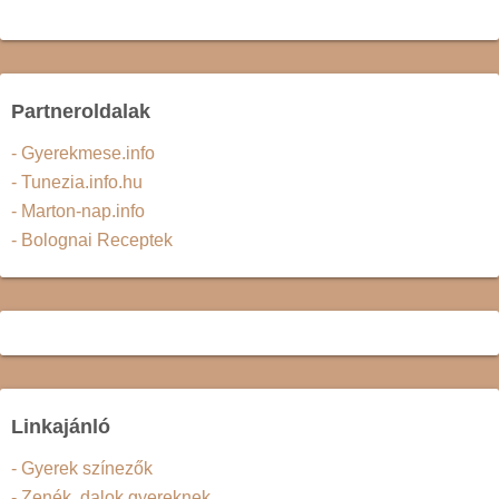
Partneroldalak
- Gyerekmese.info
- Tunezia.info.hu
- Marton-nap.info
- Bolognai Receptek
Linkajánló
- Gyerek színezők
- Zenék, dalok gyereknek