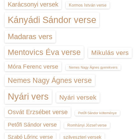
Karácsonyi versek
Kormos István verse
Kányádi Sándor verse
Madaras vers
Mentovics Éva verse
Mikulás vers
Móra Ferenc verse
Nemes Nagy Ágnes gyerekvers
Nemes Nagy Ágnes verse
Nyári vers
Nyári versek
Osvát Erzsébet verse
Petőfi Sándor költeménye
Petőfi Sándor verse
Romhányi József verse
Szabó Lőrinc verse
szilveszteri versek