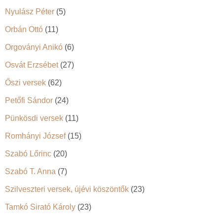
Nyulász Péter
(5)
Orbán Ottó
(11)
Orgoványi Anikó
(6)
Osvát Erzsébet
(27)
Őszi versek
(62)
Petőfi Sándor
(24)
Pünkösdi versek
(11)
Romhányi József
(15)
Szabó Lőrinc
(20)
Szabó T. Anna
(7)
Szilveszteri versek, újévi köszöntők
(23)
Tamkó Sirató Károly
(23)