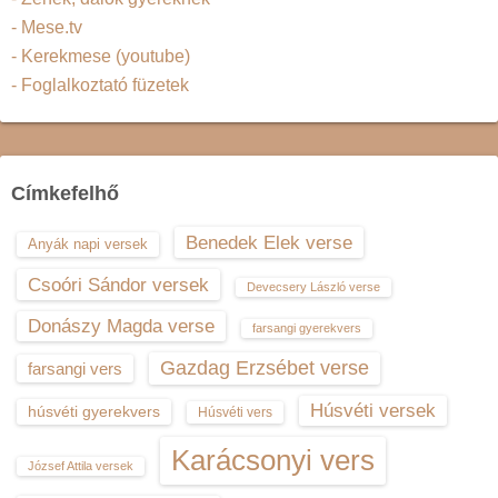
- Mese.tv
- Kerekmese (youtube)
- Foglalkoztató füzetek
Címkefelhő
Benedek Elek verse
Anyák napi versek
Csoóri Sándor versek
Devecsery László verse
Donászy Magda verse
farsangi gyerekvers
Gazdag Erzsébet verse
farsangi vers
Húsvéti versek
húsvéti gyerekvers
Húsvéti vers
Karácsonyi vers
József Attila versek