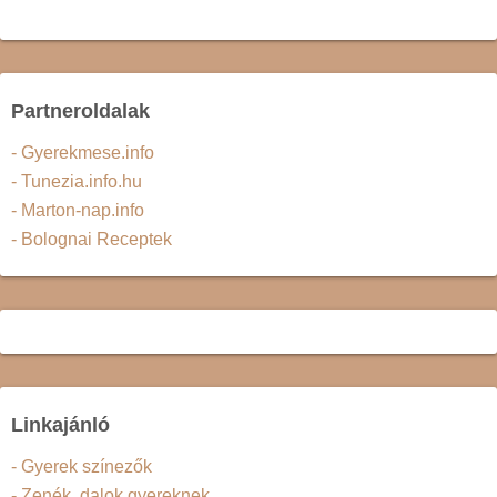
Partneroldalak
- Gyerekmese.info
- Tunezia.info.hu
- Marton-nap.info
- Bolognai Receptek
Linkajánló
- Gyerek színezők
- Zenék, dalok gyereknek