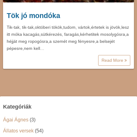
Tök jó mondóka
Tik-tak, tik-tak,októberi tökök,tudom, vártok,értetek is jövök,lesz
itt móka kacagás,sütkérezés, faragás,kérhetitek mosolygósra,a
héjját meg ropogósra,a szemét meg fényesre,a belsejét
pépesre,nem kell…
Read More
Kategóriák
Ágai Ágnes
(3)
Állatos versek
(54)