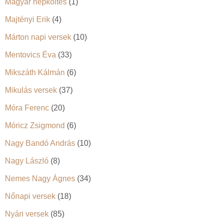
Magyar népköltés
(1)
Majtényi Erik
(4)
Márton napi versek
(10)
Mentovics Éva
(33)
Mikszáth Kálmán
(6)
Mikulás versek
(37)
Móra Ferenc
(20)
Móricz Zsigmond
(6)
Nagy Bandó András
(10)
Nagy László
(8)
Nemes Nagy Ágnes
(34)
Nőnapi versek
(18)
Nyári versek
(85)