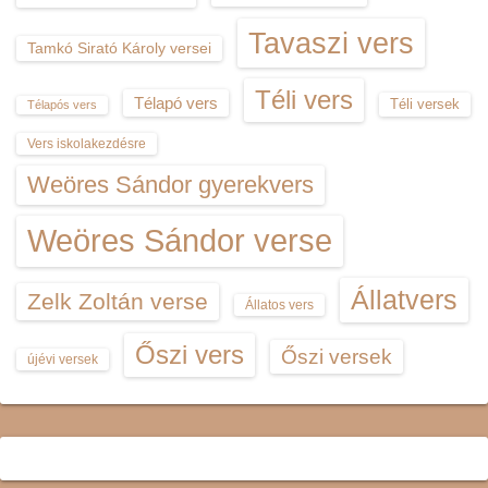
Tavaszi vers
Tamkó Sirató Károly versei
Téli vers
Télapó vers
Téli versek
Télapós vers
Vers iskolakezdésre
Weöres Sándor gyerekvers
Weöres Sándor verse
Állatvers
Zelk Zoltán verse
Állatos vers
Őszi vers
Őszi versek
újévi versek