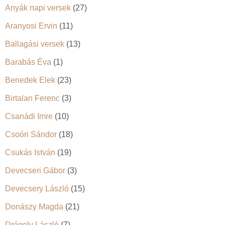
Anyák napi versek
(27)
Aranyosi Ervin
(11)
Ballagási versek
(13)
Barabás Éva
(1)
Benedek Elek
(23)
Birtalan Ferenc
(3)
Csanádi Imre
(10)
Csoóri Sándor
(18)
Csukás István
(19)
Devecseri Gábor
(3)
Devecsery László
(15)
Donászy Magda
(21)
Drégely László
(7)