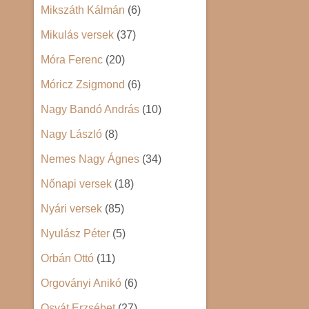
Mikszáth Kálmán
(6)
Mikulás versek
(37)
Móra Ferenc
(20)
Móricz Zsigmond
(6)
Nagy Bandó András
(10)
Nagy László
(8)
Nemes Nagy Ágnes
(34)
Nőnapi versek
(18)
Nyári versek
(85)
Nyulász Péter
(5)
Orbán Ottó
(11)
Orgoványi Anikó
(6)
Osvát Erzsébet
(27)