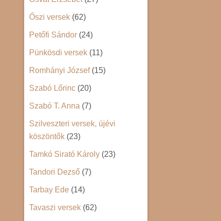
Őszi versek
(62)
Petőfi Sándor
(24)
Pünkösdi versek
(11)
Romhányi József
(15)
Szabó Lőrinc
(20)
Szabó T. Anna
(7)
Szilveszteri versek, újévi
köszöntők
(23)
Tamkó Sirató Károly
(23)
Tandori Dezső
(7)
Tarbay Ede
(14)
Tavaszi versek
(62)