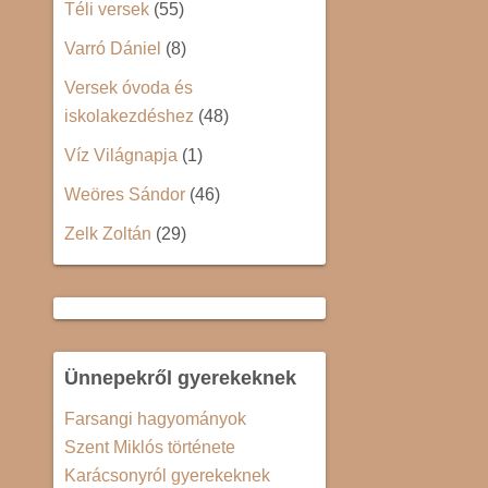
Téli versek
(55)
Varró Dániel
(8)
Versek óvoda és
iskolakezdéshez
(48)
Víz Világnapja
(1)
Weöres Sándor
(46)
Zelk Zoltán
(29)
Ünnepekről gyerekeknek
Farsangi hagyományok
Szent Miklós története
Karácsonyról gyerekeknek