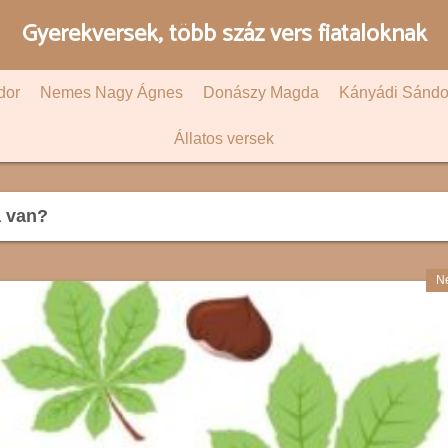
Gyerekversek, több száz vers fiataloknak
dor
Nemes Nagy Ágnes
Donászy Magda
Kányádi Sándo
Állatos versek
a van?
N