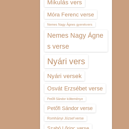
Mikulás vers
Móra Ferenc verse
Nemes Nagy Ágnes gyerekvers
Nemes Nagy Ágne
s verse
Nyári vers
Nyári versek
Osvát Erzsébet verse
Petőfi Sándor költeménye
Petőfi Sándor verse
Romhányi József verse
Szabó Lőrinc verse