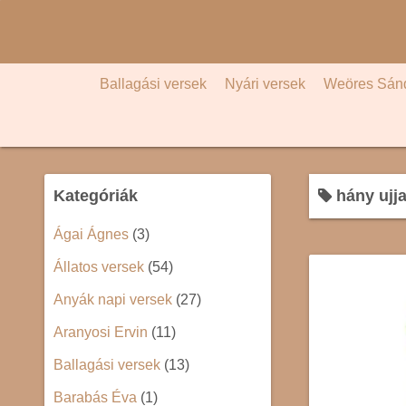
S
k
i
p
Ballagási versek
Nyári versek
Weöres Sán
t
o
c
o
Kategóriák
hány ujj
n
t
Ágai Ágnes
(3)
e
Állatos versek
(54)
n
t
Anyák napi versek
(27)
Aranyosi Ervin
(11)
Ballagási versek
(13)
Barabás Éva
(1)