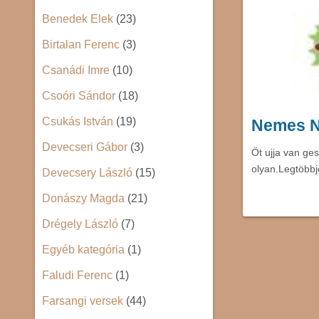
Benedek Elek
(23)
Birtalan Ferenc
(3)
Csanádi Imre
(10)
Csoóri Sándor
(18)
Csukás István
(19)
Nemes N
Devecseri Gábor
(3)
Öt ujja van ge
olyan.Legtöbbj
Devecsery László
(15)
Donászy Magda
(21)
Drégely László
(7)
Egyéb kategória
(1)
Faludi Ferenc
(1)
Farsangi versek
(44)