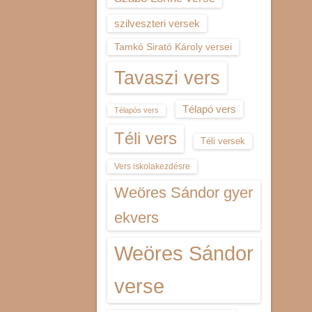
szilveszteri versek
Tamkó Sirató Károly versei
Tavaszi vers
Télapó vers
Télapós vers
Téli vers
Téli versek
Vers iskolakezdésre
Weöres Sándor gyer
ekvers
Weöres Sándor
verse