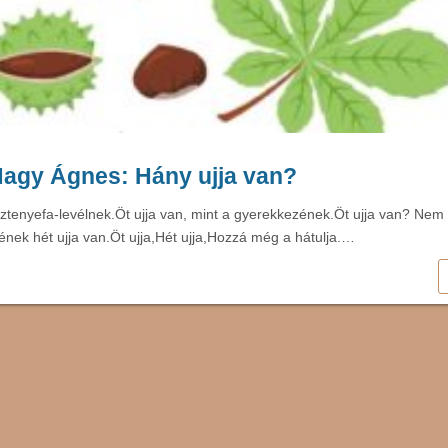
agy Ágnes: Hány ujja van?
sztenyefa-levélnek.Öt ujja van, mint a gyerekkezének.Öt ujja van? Nem
ének hét ujja van.Öt ujja,Hét ujja,Hozzá még a hátulja.…