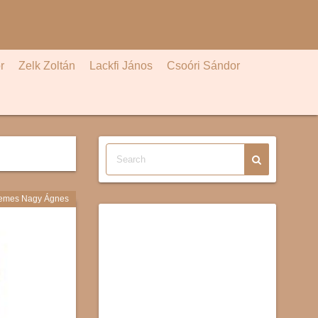
r
Zelk Zoltán
Lackfi János
Csoóri Sándor
emes Nagy Ágnes