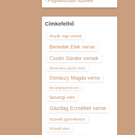
- Foglalkoztató füzetek
Címkefelhő
Anyák napi versek
Benedek Elek verse
Csoóri Sándor versek
Devecsery László verse
Donászy Magda verse
farsangi gyerekvers
farsangi vers
Gazdag Erzsébet verse
húsvéti gyerekvers
Húsvéti vers