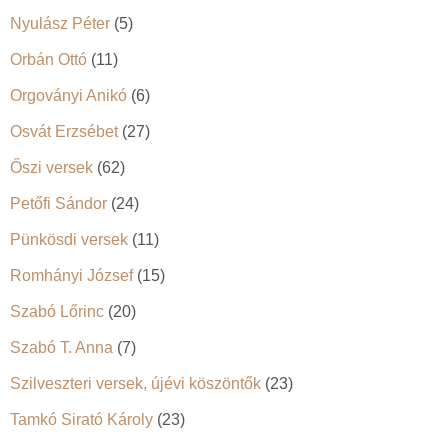
Nyulász Péter
(5)
Orbán Ottó
(11)
Orgoványi Anikó
(6)
Osvát Erzsébet
(27)
Őszi versek
(62)
Petőfi Sándor
(24)
Pünkösdi versek
(11)
Romhányi József
(15)
Szabó Lőrinc
(20)
Szabó T. Anna
(7)
Szilveszteri versek, újévi köszöntők
(23)
Tamkó Sirató Károly
(23)