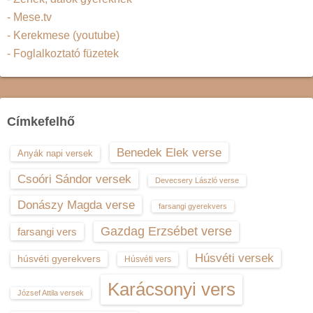
- Mese.tv
- Kerekmese (youtube)
- Foglalkoztató füzetek
Címkefelhő
Benedek Elek verse
Anyák napi versek
Csoóri Sándor versek
Devecsery László verse
Donászy Magda verse
farsangi gyerekvers
Gazdag Erzsébet verse
farsangi vers
Húsvéti versek
húsvéti gyerekvers
Húsvéti vers
Karácsonyi vers
József Attila versek