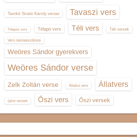
Tavaszi vers
Tamkó Sirató Károly versei
Téli vers
Télapó vers
Téli versek
Télapós vers
Vers iskolakezdésre
Weöres Sándor gyerekvers
Weöres Sándor verse
Állatvers
Zelk Zoltán verse
Állatos vers
Őszi vers
Őszi versek
újévi versek