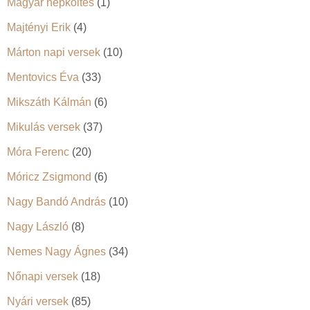
Magyar népköltés
(1)
Majtényi Erik
(4)
Márton napi versek
(10)
Mentovics Éva
(33)
Mikszáth Kálmán
(6)
Mikulás versek
(37)
Móra Ferenc
(20)
Móricz Zsigmond
(6)
Nagy Bandó András
(10)
Nagy László
(8)
Nemes Nagy Ágnes
(34)
Nőnapi versek
(18)
Nyári versek
(85)