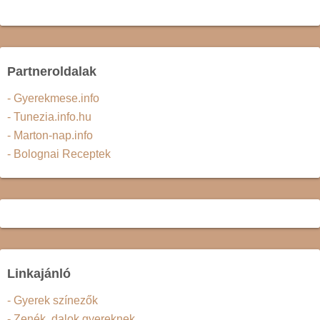
Partneroldalak
- Gyerekmese.info
- Tunezia.info.hu
- Marton-nap.info
- Bolognai Receptek
Linkajánló
- Gyerek színezők
- Zenék, dalok gyereknek