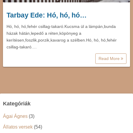
Tarbay Ede: Hó, hó, hó…
Hó, hó, hó,fehér csillag-takaró.Kucsma ül a lámpán,bunda
házak hátán,lepedő a réten,köpönyeg a
kerítésen,foszlik,porzik,kavarog a szélben.Hó, hó, hó,fehér
csillag-takaró.…
Read More
Kategóriák
Ágai Ágnes
(3)
Állatos versek
(54)