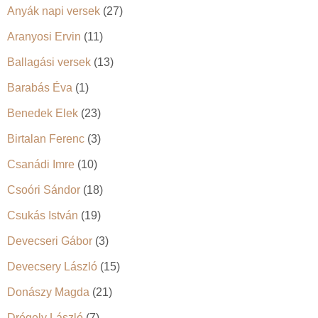
Anyák napi versek
(27)
Aranyosi Ervin
(11)
Ballagási versek
(13)
Barabás Éva
(1)
Benedek Elek
(23)
Birtalan Ferenc
(3)
Csanádi Imre
(10)
Csoóri Sándor
(18)
Csukás István
(19)
Devecseri Gábor
(3)
Devecsery László
(15)
Donászy Magda
(21)
Drégely László
(7)