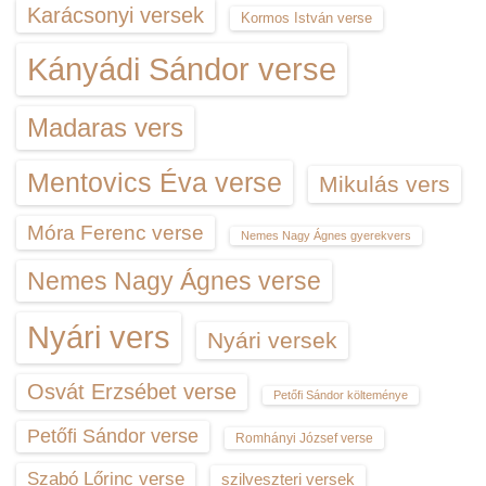
Karácsonyi versek
Kormos István verse
Kányádi Sándor verse
Madaras vers
Mentovics Éva verse
Mikulás vers
Móra Ferenc verse
Nemes Nagy Ágnes gyerekvers
Nemes Nagy Ágnes verse
Nyári vers
Nyári versek
Osvát Erzsébet verse
Petőfi Sándor költeménye
Petőfi Sándor verse
Romhányi József verse
Szabó Lőrinc verse
szilveszteri versek