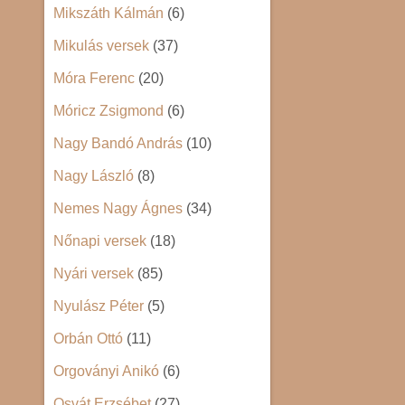
Mikszáth Kálmán
(6)
Mikulás versek
(37)
Móra Ferenc
(20)
Móricz Zsigmond
(6)
Nagy Bandó András
(10)
Nagy László
(8)
Nemes Nagy Ágnes
(34)
Nőnapi versek
(18)
Nyári versek
(85)
Nyulász Péter
(5)
Orbán Ottó
(11)
Orgoványi Anikó
(6)
Osvát Erzsébet
(27)