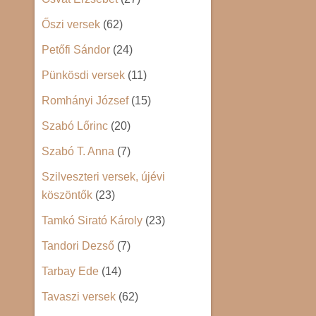
Őszi versek
(62)
Petőfi Sándor
(24)
Pünkösdi versek
(11)
Romhányi József
(15)
Szabó Lőrinc
(20)
Szabó T. Anna
(7)
Szilveszteri versek, újévi
köszöntők
(23)
Tamkó Sirató Károly
(23)
Tandori Dezső
(7)
Tarbay Ede
(14)
Tavaszi versek
(62)