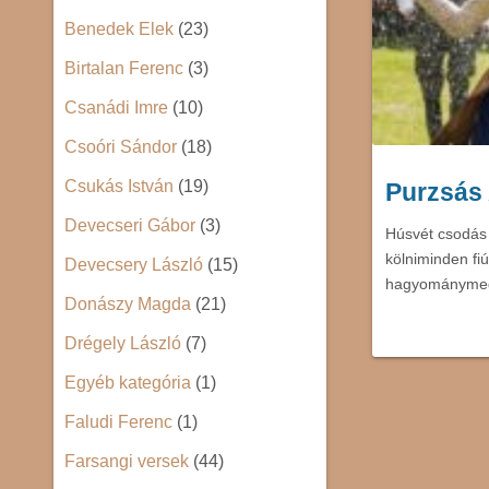
Benedek Elek
(23)
Birtalan Ferenc
(3)
Csanádi Imre
(10)
Csoóri Sándor
(18)
Csukás István
(19)
Purzsás 
Devecseri Gábor
(3)
Húsvét csodás 
kölniminden fi
Devecsery László
(15)
hagyománymeg
Donászy Magda
(21)
Drégely László
(7)
Egyéb kategória
(1)
Faludi Ferenc
(1)
Farsangi versek
(44)