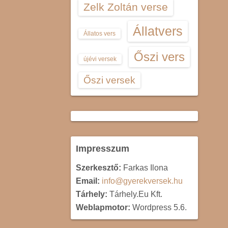
Zelk Zoltán verse
Állatvers
Állatos vers
Őszi vers
újévi versek
Őszi versek
Impresszum
Szerkesztő:
Farkas Ilona
Email:
info@gyerekversek.hu
Tárhely:
Tárhely.Eu Kft.
Weblapmotor:
Wordpress 5.6.