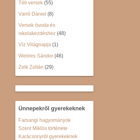
Téli versek
(55)
Varró Dániel
(8)
Versek óvoda és
iskolakezdéshez
(48)
Víz Világnapja
(1)
Weöres Sándor
(46)
Zelk Zoltán
(29)
Ünnepekről gyerekeknek
Farsangi hagyományok
Szent Miklós története
Karácsonyról gyerekeknek