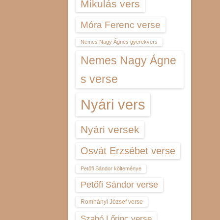
Mikulás vers
Móra Ferenc verse
Nemes Nagy Ágnes gyerekvers
Nemes Nagy Ágne
s verse
Nyári vers
Nyári versek
Osvát Erzsébet verse
Petőfi Sándor költeménye
Petőfi Sándor verse
Romhányi József verse
Szabó Lőrinc verse