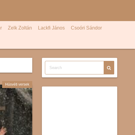
r
Zelk Zoltán
Lackfi János
Csoóri Sándor
Húsvéti versek