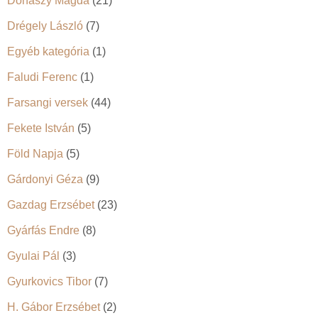
Donászy Magda
(21)
Drégely László
(7)
Egyéb kategória
(1)
Faludi Ferenc
(1)
Farsangi versek
(44)
Fekete István
(5)
Föld Napja
(5)
Gárdonyi Géza
(9)
Gazdag Erzsébet
(23)
Gyárfás Endre
(8)
Gyulai Pál
(3)
Gyurkovics Tibor
(7)
H. Gábor Erzsébet
(2)