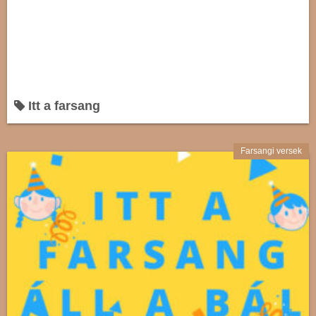
Itt a farsang
Farsangi versek