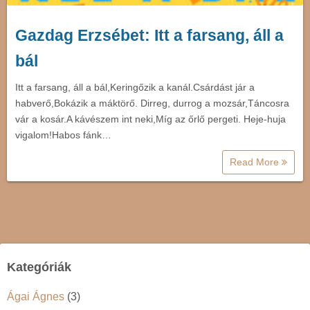
Gazdag Erzsébet: Itt a farsang, áll a
bál
Itt a farsang, áll a bál,Keringőzik a kanál.Csárdást jár a
habverő,Bokázik a máktörő. Dirreg, durrog a mozsár,Táncosra
vár a kosár.A kávészem int neki,Míg az őrlő pergeti. Heje-huja
vigalom!Habos fánk…
Read More
Kategóriák
Ágai Ágnes
(3)