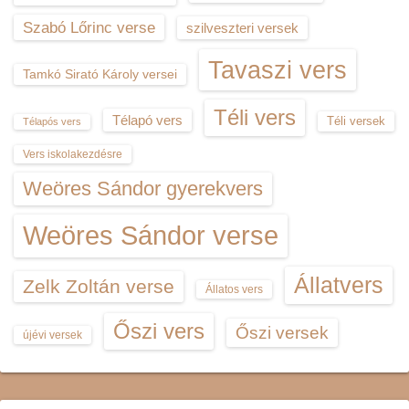
Szabó Lőrinc verse
szilveszteri versek
Tavaszi vers
Tamkó Sirató Károly versei
Téli vers
Télapó vers
Téli versek
Télapós vers
Vers iskolakezdésre
Weöres Sándor gyerekvers
Weöres Sándor verse
Állatvers
Zelk Zoltán verse
Állatos vers
Őszi vers
Őszi versek
újévi versek