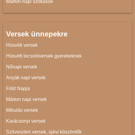
Márton-napi szokások
Versek ünnepekre
Húsvéti versek
Húsvéti locsolóversek gyerekeknek
Nőnapi versek
Anyák napi versek
Föld Napja
Márton napi versek
Mikulás versek
Karácsonyi versek
Szilveszteri versek, újévi köszöntők