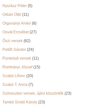
Nyulász Péter
(5)
Orbán Ottó
(11)
Orgoványi Anikó
(6)
Osvát Erzsébet
(27)
Őszi versek
(62)
Petőfi Sándor
(24)
Pünkösdi versek
(11)
Romhányi József
(15)
Szabó Lőrinc
(20)
Szabó T. Anna
(7)
Szilveszteri versek, újévi köszöntők
(23)
Tamkó Sirató Károly
(23)