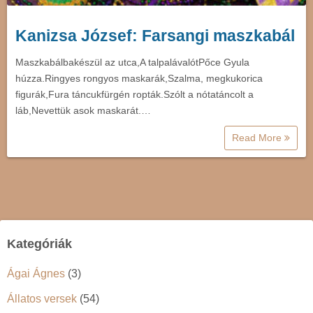
Kanizsa József: Farsangi maszkabál
Maszkabálbakészül az utca,A talpalávalótPőce Gyula
húzza.Ringyes rongyos maskarák,Szalma, megkukorica
figurák,Fura táncukfürgén ropták.Szólt a nótatáncolt a
láb,Nevettük asok maskarát.…
Read More
Kategóriák
Ágai Ágnes
(3)
Állatos versek
(54)