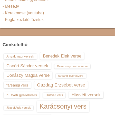
- Mese.tv
- Kerekmese (youtube)
- Foglalkoztató füzetek
Címkefelhő
Benedek Elek verse
Anyák napi versek
Csoóri Sándor versek
Devecsery László verse
Donászy Magda verse
farsangi gyerekvers
Gazdag Erzsébet verse
farsangi vers
Húsvéti versek
húsvéti gyerekvers
Húsvéti vers
Karácsonyi vers
József Attila versek