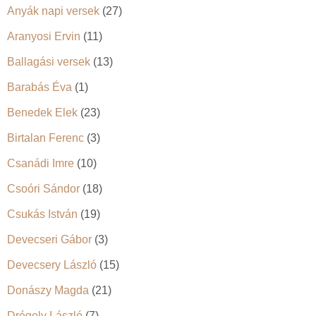
Anyák napi versek
(27)
Aranyosi Ervin
(11)
Ballagási versek
(13)
Barabás Éva
(1)
Benedek Elek
(23)
Birtalan Ferenc
(3)
Csanádi Imre
(10)
Csoóri Sándor
(18)
Csukás István
(19)
Devecseri Gábor
(3)
Devecsery László
(15)
Donászy Magda
(21)
Drégely László
(7)