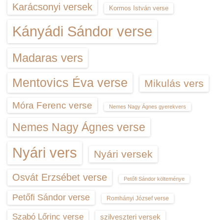
Karácsonyi versek
Kormos István verse
Kányádi Sándor verse
Madaras vers
Mentovics Éva verse
Mikulás vers
Móra Ferenc verse
Nemes Nagy Ágnes gyerekvers
Nemes Nagy Ágnes verse
Nyári vers
Nyári versek
Osvát Erzsébet verse
Petőfi Sándor költeménye
Petőfi Sándor verse
Romhányi József verse
Szabó Lőrinc verse
szilveszteri versek