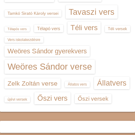
Tavaszi vers
Tamkó Sirató Károly versei
Téli vers
Télapó vers
Téli versek
Télapós vers
Vers iskolakezdésre
Weöres Sándor gyerekvers
Weöres Sándor verse
Állatvers
Zelk Zoltán verse
Állatos vers
Őszi vers
Őszi versek
újévi versek