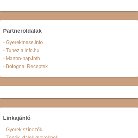
Partneroldalak
- Gyerekmese.info
- Tunezia.info.hu
- Marton-nap.info
- Bolognai Receptek
Linkajánló
- Gyerek színezők
- Zenék, dalok gyereknek