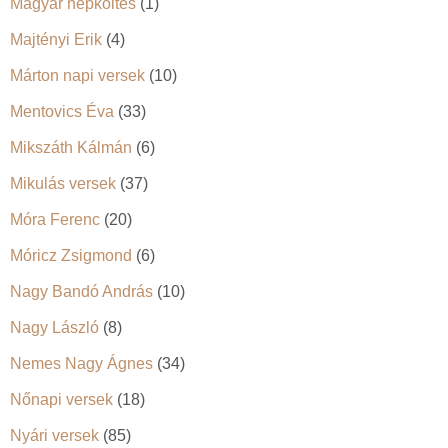
Magyar népköltés
(1)
Majtényi Erik
(4)
Márton napi versek
(10)
Mentovics Éva
(33)
Mikszáth Kálmán
(6)
Mikulás versek
(37)
Móra Ferenc
(20)
Móricz Zsigmond
(6)
Nagy Bandó András
(10)
Nagy László
(8)
Nemes Nagy Ágnes
(34)
Nőnapi versek
(18)
Nyári versek
(85)