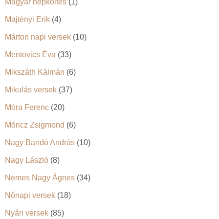
Magyar népköltés
(1)
Majtényi Erik
(4)
Márton napi versek
(10)
Mentovics Éva
(33)
Mikszáth Kálmán
(6)
Mikulás versek
(37)
Móra Ferenc
(20)
Móricz Zsigmond
(6)
Nagy Bandó András
(10)
Nagy László
(8)
Nemes Nagy Ágnes
(34)
Nőnapi versek
(18)
Nyári versek
(85)