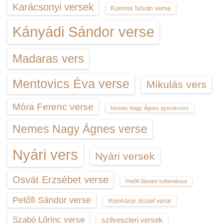
Karácsonyi versek
Kormos István verse
Kányádi Sándor verse
Madaras vers
Mentovics Éva verse
Mikulás vers
Móra Ferenc verse
Nemes Nagy Ágnes gyerekvers
Nemes Nagy Ágnes verse
Nyári vers
Nyári versek
Osvát Erzsébet verse
Petőfi Sándor költeménye
Petőfi Sándor verse
Romhányi József verse
Szabó Lőrinc verse
szilveszteri versek