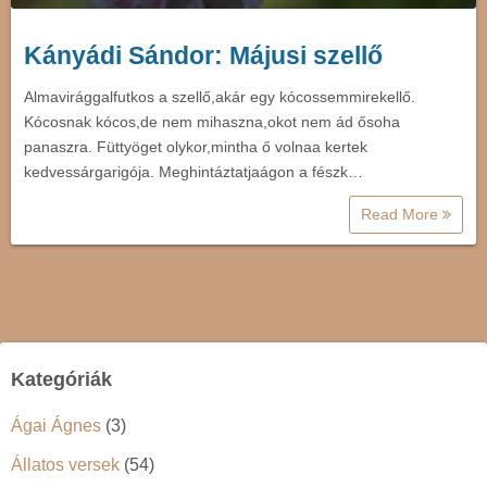
Kányádi Sándor: Májusi szellő
Almavirággalfutkos a szellő,akár egy kócossemmirekellő.
Kócosnak kócos,de nem mihaszna,okot nem ád ősoha
panaszra. Füttyöget olykor,mintha ő volnaa kertek
kedvessárgarigója. Meghintáztatjaágon a fészk…
Read More
Kategóriák
Ágai Ágnes
(3)
Állatos versek
(54)