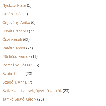
Nyulász Péter
(5)
Orbán Ottó
(11)
Orgoványi Anikó
(6)
Osvát Erzsébet
(27)
Őszi versek
(62)
Petőfi Sándor
(24)
Pünkösdi versek
(11)
Romhányi József
(15)
Szabó Lőrinc
(20)
Szabó T. Anna
(7)
Szilveszteri versek, újévi köszöntők
(23)
Tamkó Sirató Károly
(23)