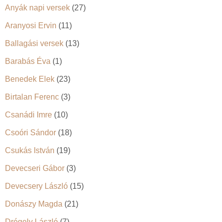
Anyák napi versek
(27)
Aranyosi Ervin
(11)
Ballagási versek
(13)
Barabás Éva
(1)
Benedek Elek
(23)
Birtalan Ferenc
(3)
Csanádi Imre
(10)
Csoóri Sándor
(18)
Csukás István
(19)
Devecseri Gábor
(3)
Devecsery László
(15)
Donászy Magda
(21)
Drégely László
(7)