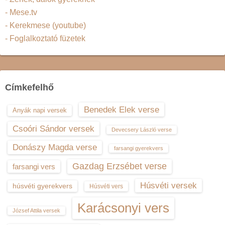
- Mese.tv
- Kerekmese (youtube)
- Foglalkoztató füzetek
Címkefelhő
Benedek Elek verse
Anyák napi versek
Csoóri Sándor versek
Devecsery László verse
Donászy Magda verse
farsangi gyerekvers
Gazdag Erzsébet verse
farsangi vers
Húsvéti versek
húsvéti gyerekvers
Húsvéti vers
Karácsonyi vers
József Attila versek