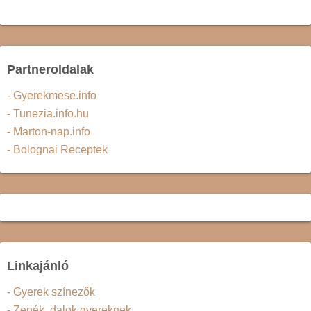
Partneroldalak
- Gyerekmese.info
- Tunezia.info.hu
- Marton-nap.info
- Bolognai Receptek
Linkajánló
- Gyerek színezők
- Zenék, dalok gyereknek