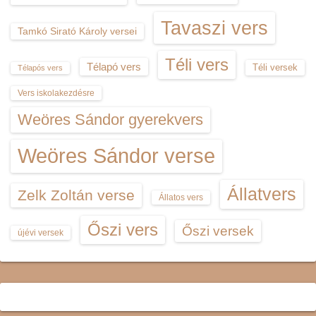
Tavaszi vers
Tamkó Sirató Károly versei
Téli vers
Télapó vers
Téli versek
Télapós vers
Vers iskolakezdésre
Weöres Sándor gyerekvers
Weöres Sándor verse
Állatvers
Zelk Zoltán verse
Állatos vers
Őszi vers
Őszi versek
újévi versek