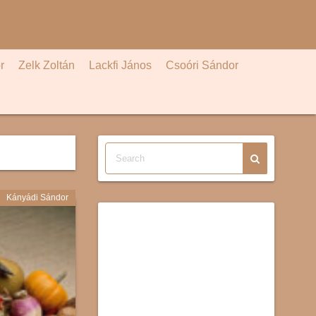
r
Zelk Zoltán
Lackfi János
Csoóri Sándor
Kányádi Sándor