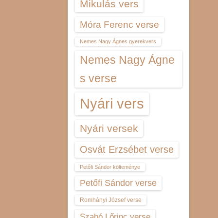
Mikulás vers
Móra Ferenc verse
Nemes Nagy Ágnes gyerekvers
Nemes Nagy Ágne
s verse
Nyári vers
Nyári versek
Osvát Erzsébet verse
Petőfi Sándor költeménye
Petőfi Sándor verse
Romhányi József verse
Szabó Lőrinc verse