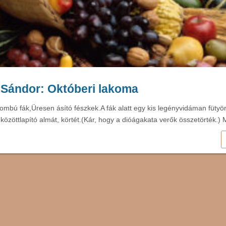
 Sándor: Októberi lakoma
 lombú fák,Üresen ásító fészkek.A fák alatt egy kis legényvidáman fütyö
b közöttlapító almát, körtét.(Kár, hogy a dióágakata verők összetörték.