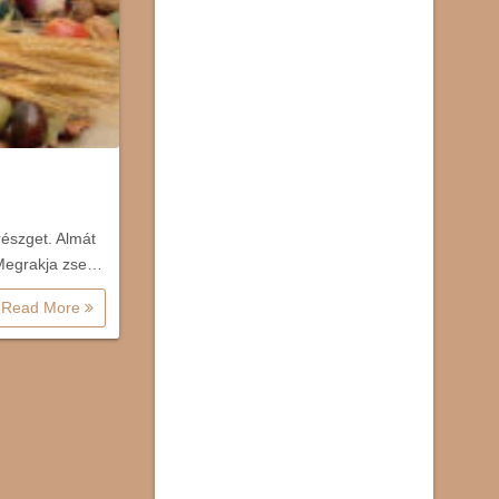
részget. Almát
) Megrakja zse…
Read More