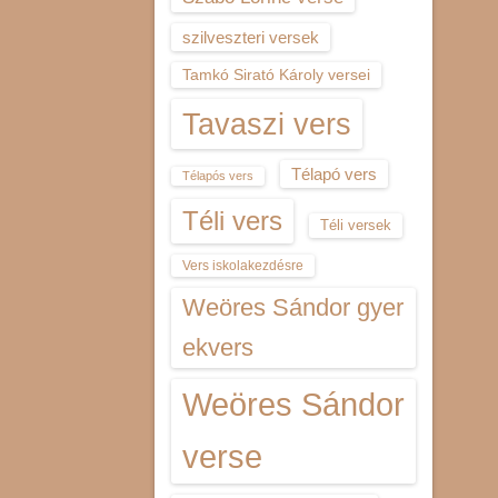
szilveszteri versek
Tamkó Sirató Károly versei
Tavaszi vers
Télapó vers
Télapós vers
Téli vers
Téli versek
Vers iskolakezdésre
Weöres Sándor gyer
ekvers
Weöres Sándor
verse