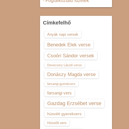
- Foglalkoztató füzetek
Címkefelhő
Anyák napi versek
Benedek Elek verse
Csoóri Sándor versek
Devecsery László verse
Donászy Magda verse
farsangi gyerekvers
farsangi vers
Gazdag Erzsébet verse
húsvéti gyerekvers
Húsvéti vers