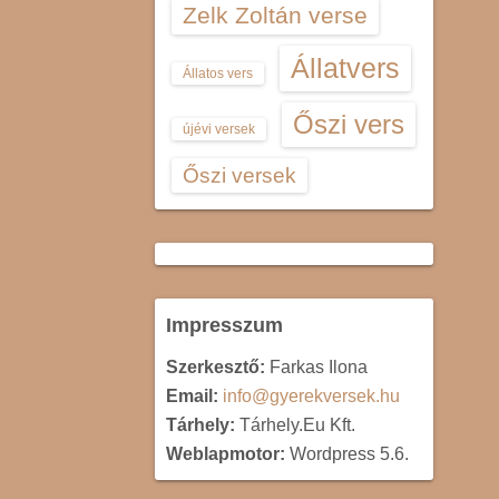
Zelk Zoltán verse
Állatvers
Állatos vers
Őszi vers
újévi versek
Őszi versek
Impresszum
Szerkesztő:
Farkas Ilona
Email:
info@gyerekversek.hu
Tárhely:
Tárhely.Eu Kft.
Weblapmotor:
Wordpress 5.6.