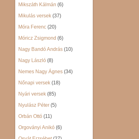
Mikszáth Kálmán
(6)
Mikulás versek
(37)
Móra Ferenc
(20)
Móricz Zsigmond
(6)
Nagy Bandó András
(10)
Nagy László
(8)
Nemes Nagy Ágnes
(34)
Nőnapi versek
(18)
Nyári versek
(85)
Nyulász Péter
(5)
Orbán Ottó
(11)
Orgoványi Anikó
(6)
Osvát Erzsébet
(27)