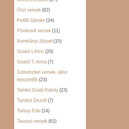
Őszi versek
(62)
Petőfi Sándor
(24)
Pünkösdi versek
(11)
Romhányi József
(15)
Szabó Lőrinc
(20)
Szabó T. Anna
(7)
Szilveszteri versek, újévi
köszöntők
(23)
Tamkó Sirató Károly
(23)
Tandori Dezső
(7)
Tarbay Ede
(14)
Tavaszi versek
(62)