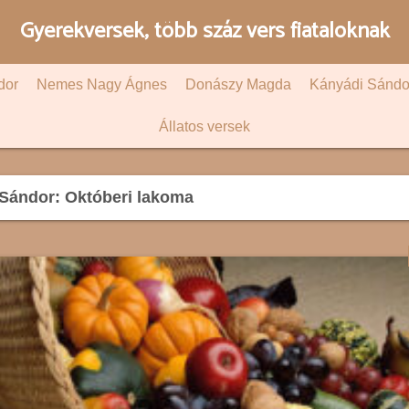
Gyerekversek, több száz vers fiataloknak
dor
Nemes Nagy Ágnes
Donászy Magda
Kányádi Sándo
Állatos versek
Sándor: Októberi lakoma