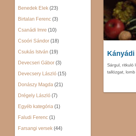
Benedek Elek
(23)
Birtalan Ferenc
(3)
Csanádi Imre
(10)
Csoóri Sándor
(18)
Csukás István
(19)
Kányádi
Devecseri Gábor
(3)
Sárgul, ritkuló
tallózgat, lom
Devecsery László
(15)
Donászy Magda
(21)
Drégely László
(7)
Egyéb kategória
(1)
Faludi Ferenc
(1)
Farsangi versek
(44)