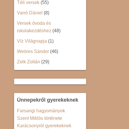
Téli versek
(55)
Varró Dániel
(8)
Versek óvoda és
iskolakezdéshez
(48)
Víz Világnapja
(1)
Weöres Sándor
(46)
Zelk Zoltán
(29)
Ünnepekről gyerekeknek
Farsangi hagyományok
Szent Miklós története
Karácsonyról gyerekeknek