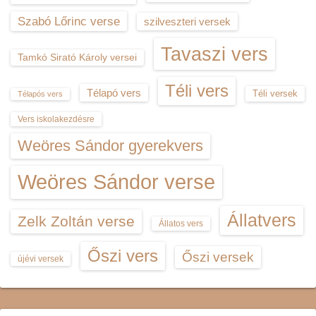
Szabó Lőrinc verse
szilveszteri versek
Tavaszi vers
Tamkó Sirató Károly versei
Téli vers
Télapó vers
Téli versek
Télapós vers
Vers iskolakezdésre
Weöres Sándor gyerekvers
Weöres Sándor verse
Állatvers
Zelk Zoltán verse
Állatos vers
Őszi vers
Őszi versek
újévi versek