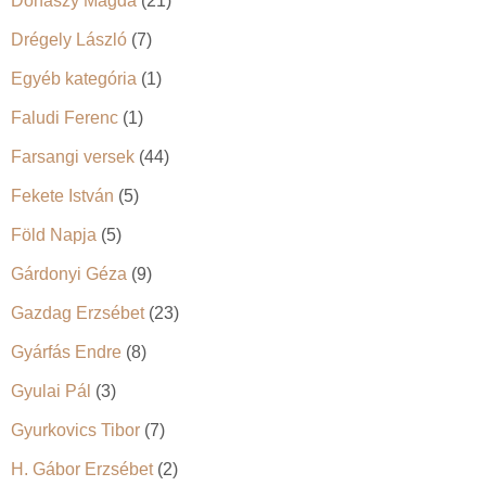
Donászy Magda
(21)
Drégely László
(7)
Egyéb kategória
(1)
Faludi Ferenc
(1)
Farsangi versek
(44)
Fekete István
(5)
Föld Napja
(5)
Gárdonyi Géza
(9)
Gazdag Erzsébet
(23)
Gyárfás Endre
(8)
Gyulai Pál
(3)
Gyurkovics Tibor
(7)
H. Gábor Erzsébet
(2)