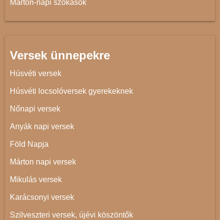
Márton-napi szokások
Versek ünnepekre
Húsvéti versek
Húsvéti locsolóversek gyerekeknek
Nőnapi versek
Anyák napi versek
Föld Napja
Márton napi versek
Mikulás versek
Karácsonyi versek
Szilveszteri versek, újévi köszöntők