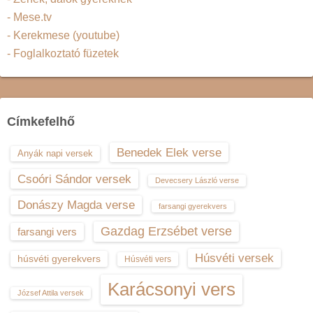
- Mese.tv
- Kerekmese (youtube)
- Foglalkoztató füzetek
Címkefelhő
Benedek Elek verse
Anyák napi versek
Csoóri Sándor versek
Devecsery László verse
Donászy Magda verse
farsangi gyerekvers
Gazdag Erzsébet verse
farsangi vers
Húsvéti versek
húsvéti gyerekvers
Húsvéti vers
Karácsonyi vers
József Attila versek