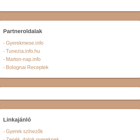
Partneroldalak
- Gyerekmese.info
- Tunezia.info.hu
- Marton-nap.info
- Bolognai Receptek
Linkajánló
- Gyerek színezők
- Zenék, dalok gyereknek