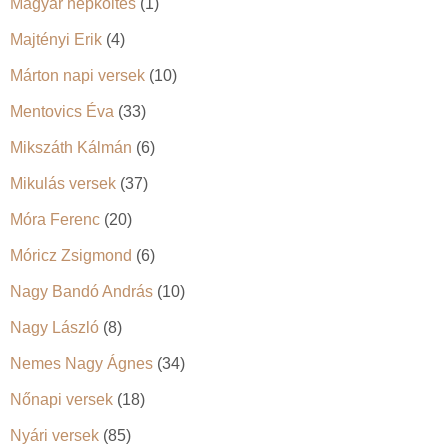
Magyar népköltés
(1)
Majtényi Erik
(4)
Márton napi versek
(10)
Mentovics Éva
(33)
Mikszáth Kálmán
(6)
Mikulás versek
(37)
Móra Ferenc
(20)
Móricz Zsigmond
(6)
Nagy Bandó András
(10)
Nagy László
(8)
Nemes Nagy Ágnes
(34)
Nőnapi versek
(18)
Nyári versek
(85)