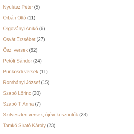
Nyulász Péter
(5)
Orbán Ottó
(11)
Orgoványi Anikó
(6)
Osvát Erzsébet
(27)
Őszi versek
(62)
Petőfi Sándor
(24)
Pünkösdi versek
(11)
Romhányi József
(15)
Szabó Lőrinc
(20)
Szabó T. Anna
(7)
Szilveszteri versek, újévi köszöntők
(23)
Tamkó Sirató Károly
(23)