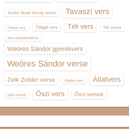
Tavaszi vers
Tamkó Sirató Károly versei
Téli vers
Télapó vers
Téli versek
Télapós vers
Vers iskolakezdésre
Weöres Sándor gyerekvers
Weöres Sándor verse
Állatvers
Zelk Zoltán verse
Állatos vers
Őszi vers
Őszi versek
újévi versek