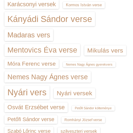
Karácsonyi versek
Kormos István verse
Kányádi Sándor verse
Madaras vers
Mentovics Éva verse
Mikulás vers
Móra Ferenc verse
Nemes Nagy Ágnes gyerekvers
Nemes Nagy Ágnes verse
Nyári vers
Nyári versek
Osvát Erzsébet verse
Petőfi Sándor költeménye
Petőfi Sándor verse
Romhányi József verse
Szabó Lőrinc verse
szilveszteri versek