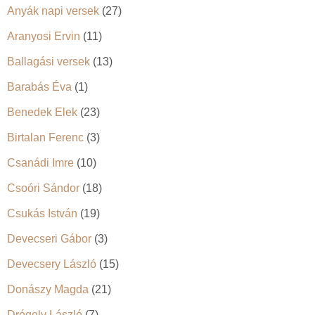
Anyák napi versek
(27)
Aranyosi Ervin
(11)
Ballagási versek
(13)
Barabás Éva
(1)
Benedek Elek
(23)
Birtalan Ferenc
(3)
Csanádi Imre
(10)
Csoóri Sándor
(18)
Csukás István
(19)
Devecseri Gábor
(3)
Devecsery László
(15)
Donászy Magda
(21)
Drégely László
(7)