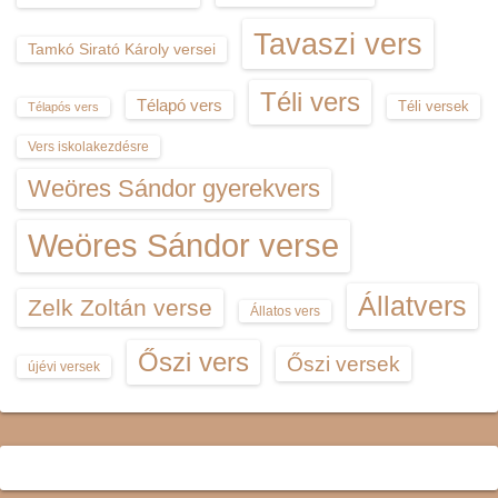
Tavaszi vers
Tamkó Sirató Károly versei
Téli vers
Télapó vers
Téli versek
Télapós vers
Vers iskolakezdésre
Weöres Sándor gyerekvers
Weöres Sándor verse
Állatvers
Zelk Zoltán verse
Állatos vers
Őszi vers
Őszi versek
újévi versek