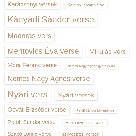
Karácsonyi versek
Kormos István verse
Kányádi Sándor verse
Madaras vers
Mentovics Éva verse
Mikulás vers
Móra Ferenc verse
Nemes Nagy Ágnes gyerekvers
Nemes Nagy Ágnes verse
Nyári vers
Nyári versek
Osvát Erzsébet verse
Petőfi Sándor költeménye
Petőfi Sándor verse
Romhányi József verse
Szabó Lőrinc verse
szilveszteri versek