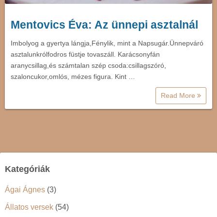
Mentovics Éva: Az ünnepi asztalnál
Imbolyog a gyertya lángja,Fénylik, mint a Napsugár.Ünnepváró
asztalunkrólfodros füstje tovaszáll. Karácsonyfán
aranycsillag,és számtalan szép csoda:csillagszóró,
szaloncukor,omlós, mézes figura. Kint …
Read More
Kategóriák
Ágai Ágnes
(3)
Állatos versek
(54)