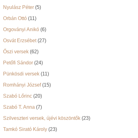
Nyulász Péter
(5)
Orbán Ottó
(11)
Orgoványi Anikó
(6)
Osvát Erzsébet
(27)
Őszi versek
(62)
Petőfi Sándor
(24)
Pünkösdi versek
(11)
Romhányi József
(15)
Szabó Lőrinc
(20)
Szabó T. Anna
(7)
Szilveszteri versek, újévi köszöntők
(23)
Tamkó Sirató Károly
(23)