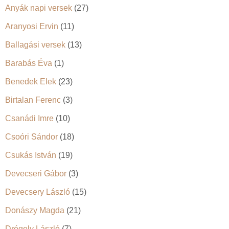
Anyák napi versek
(27)
Aranyosi Ervin
(11)
Ballagási versek
(13)
Barabás Éva
(1)
Benedek Elek
(23)
Birtalan Ferenc
(3)
Csanádi Imre
(10)
Csoóri Sándor
(18)
Csukás István
(19)
Devecseri Gábor
(3)
Devecsery László
(15)
Donászy Magda
(21)
Drégely László
(7)