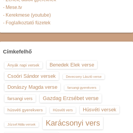
- Mese.tv
- Kerekmese (youtube)
- Foglalkoztató füzetek
Címkefelhő
Benedek Elek verse
Anyák napi versek
Csoóri Sándor versek
Devecsery László verse
Donászy Magda verse
farsangi gyerekvers
Gazdag Erzsébet verse
farsangi vers
Húsvéti versek
húsvéti gyerekvers
Húsvéti vers
Karácsonyi vers
József Attila versek