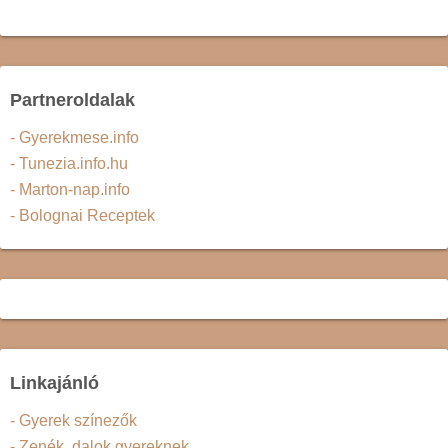
Partneroldalak
- Gyerekmese.info
- Tunezia.info.hu
- Marton-nap.info
- Bolognai Receptek
Linkajánló
- Gyerek színezők
- Zenék, dalok gyereknek