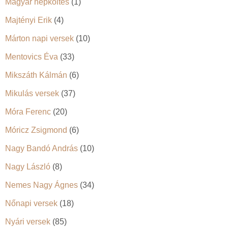
Magyar népköltés
(1)
Majtényi Erik
(4)
Márton napi versek
(10)
Mentovics Éva
(33)
Mikszáth Kálmán
(6)
Mikulás versek
(37)
Móra Ferenc
(20)
Móricz Zsigmond
(6)
Nagy Bandó András
(10)
Nagy László
(8)
Nemes Nagy Ágnes
(34)
Nőnapi versek
(18)
Nyári versek
(85)