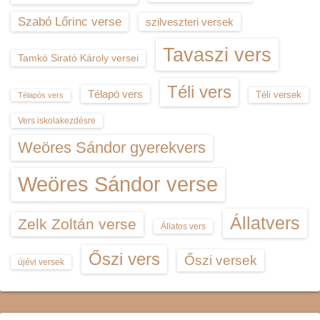
Szabó Lőrinc verse
szilveszteri versek
Tavaszi vers
Tamkó Sirató Károly versei
Téli vers
Télapó vers
Téli versek
Télapós vers
Vers iskolakezdésre
Weöres Sándor gyerekvers
Weöres Sándor verse
Állatvers
Zelk Zoltán verse
Állatos vers
Őszi vers
Őszi versek
újévi versek