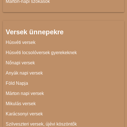
Márton-napi szokások
Versek ünnepekre
Húsvéti versek
Húsvéti locsolóversek gyerekeknek
Nőnapi versek
Anyák napi versek
Föld Napja
Márton napi versek
Mikulás versek
Karácsonyi versek
Szilveszteri versek, újévi köszöntők