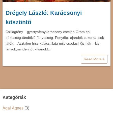
Drégely László: Karácsonyi
köszöntő
Csillagfény – gyertyafénykarácsony estéjén Öröm és
békesség,tündöklő fényesség. Fenyőfa, ajándék;cukorka, sok
játék… Asztalon friss kalács,illata mily csodás! Kis fiúk – kis
lányok,minden jót kívánok!…
Read More
Kategóriák
Ágai Ágnes
(3)