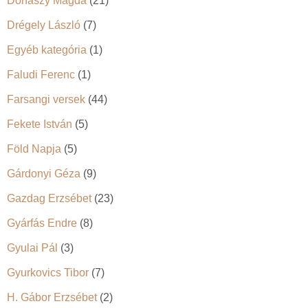
Donászy Magda
(21)
Drégely László
(7)
Egyéb kategória
(1)
Faludi Ferenc
(1)
Farsangi versek
(44)
Fekete István
(5)
Föld Napja
(5)
Gárdonyi Géza
(9)
Gazdag Erzsébet
(23)
Gyárfás Endre
(8)
Gyulai Pál
(3)
Gyurkovics Tibor
(7)
H. Gábor Erzsébet
(2)