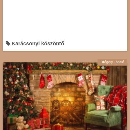
Karácsonyi köszöntő
Drégely László