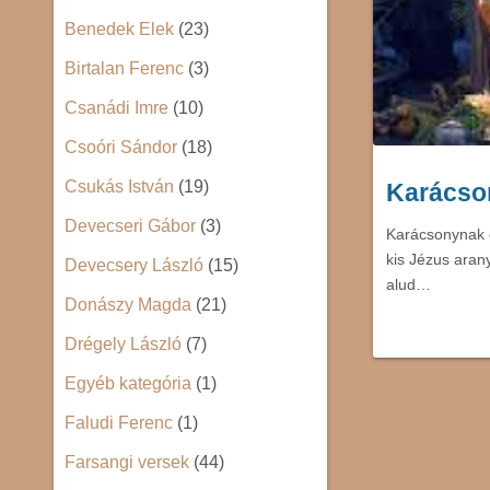
Benedek Elek
(23)
Birtalan Ferenc
(3)
Csanádi Imre
(10)
Csoóri Sándor
(18)
Csukás István
(19)
Karácson
Devecseri Gábor
(3)
Karácsonynak é
kis Jézus aran
Devecsery László
(15)
alud…
Donászy Magda
(21)
Drégely László
(7)
Egyéb kategória
(1)
Faludi Ferenc
(1)
Farsangi versek
(44)