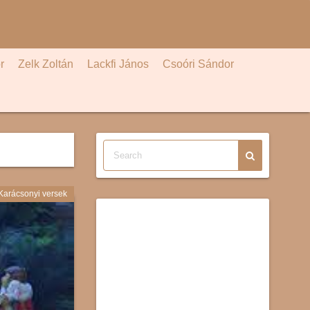
r
Zelk Zoltán
Lackfi János
Csoóri Sándor
Karácsonyi versek