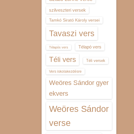
szilveszteri versek
Tamkó Sirató Károly versei
Tavaszi vers
Télapó vers
Télapós vers
Téli vers
Téli versek
Vers iskolakezdésre
Weöres Sándor gyer
ekvers
Weöres Sándor
verse