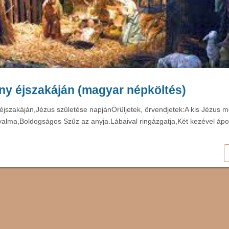
y éjszakáján (magyar népköltés)
jszakáján,Jézus születése napjánÖrüljetek, örvendjetek:A kis Jézus me
yalma,Boldogságos Szűz az anyja.Lábaival ringázgatja,Két kezével ápolg