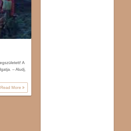
gszületett! A
atja. – Aludj,
Read More