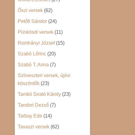
Őszi versek
(62)
Petőfi Sándor
(24)
Pünkösdi versek
(11)
Romhányi József
(15)
Szabó Lőrinc
(20)
Szabó T. Anna
(7)
Szilveszteri versek, újévi
köszöntők
(23)
Tamkó Sirató Károly
(23)
Tandori Dezső
(7)
Tarbay Ede
(14)
Tavaszi versek
(62)