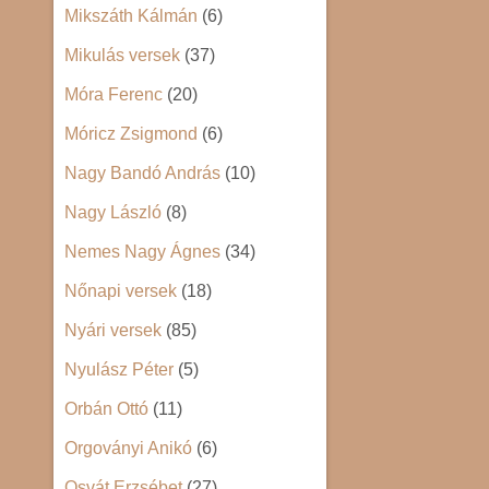
Mikszáth Kálmán
(6)
Mikulás versek
(37)
Móra Ferenc
(20)
Móricz Zsigmond
(6)
Nagy Bandó András
(10)
Nagy László
(8)
Nemes Nagy Ágnes
(34)
Nőnapi versek
(18)
Nyári versek
(85)
Nyulász Péter
(5)
Orbán Ottó
(11)
Orgoványi Anikó
(6)
Osvát Erzsébet
(27)