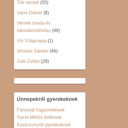
Téli versek
(55)
Varró Dániel
(8)
Versek óvoda és
iskolakezdéshez
(48)
Víz Világnapja
(1)
Weöres Sándor
(46)
Zelk Zoltán
(29)
Ünnepekről gyerekeknek
Farsangi hagyományok
Szent Miklós története
Karácsonyról gyerekeknek