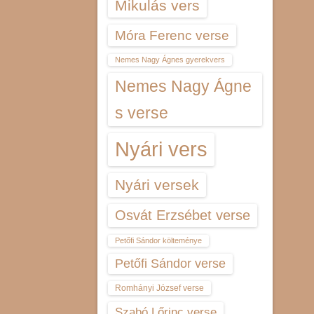
Mikulás vers
Móra Ferenc verse
Nemes Nagy Ágnes gyerekvers
Nemes Nagy Ágne
s verse
Nyári vers
Nyári versek
Osvát Erzsébet verse
Petőfi Sándor költeménye
Petőfi Sándor verse
Romhányi József verse
Szabó Lőrinc verse