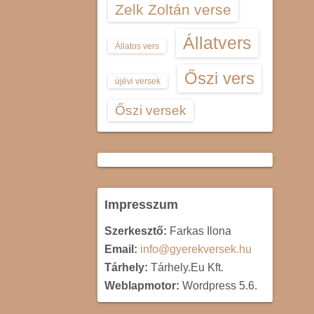
Zelk Zoltán verse
Állatvers
Állatos vers
Őszi vers
újévi versek
Őszi versek
Impresszum
Szerkesztő:
Farkas Ilona
Email:
info@gyerekversek.hu
Tárhely:
Tárhely.Eu Kft.
Weblapmotor:
Wordpress 5.6.