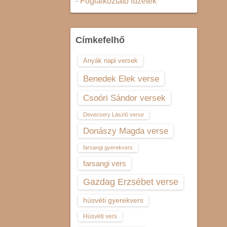
- Foglalkoztató füzetek
Címkefelhő
Anyák napi versek
Benedek Elek verse
Csoóri Sándor versek
Devecsery László verse
Donászy Magda verse
farsangi gyerekvers
farsangi vers
Gazdag Erzsébet verse
húsvéti gyerekvers
Húsvéti vers