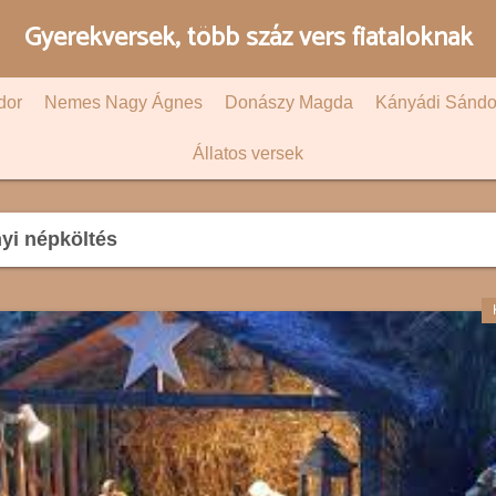
Gyerekversek, több száz vers fiataloknak
dor
Nemes Nagy Ágnes
Donászy Magda
Kányádi Sándo
Állatos versek
yi népköltés