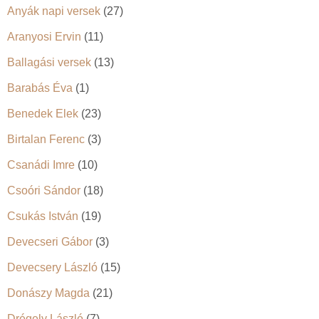
Anyák napi versek
(27)
Aranyosi Ervin
(11)
Ballagási versek
(13)
Barabás Éva
(1)
Benedek Elek
(23)
Birtalan Ferenc
(3)
Csanádi Imre
(10)
Csoóri Sándor
(18)
Csukás István
(19)
Devecseri Gábor
(3)
Devecsery László
(15)
Donászy Magda
(21)
Drégely László
(7)