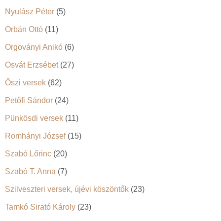
Nyulász Péter
(5)
Orbán Ottó
(11)
Orgoványi Anikó
(6)
Osvát Erzsébet
(27)
Őszi versek
(62)
Petőfi Sándor
(24)
Pünkösdi versek
(11)
Romhányi József
(15)
Szabó Lőrinc
(20)
Szabó T. Anna
(7)
Szilveszteri versek, újévi köszöntők
(23)
Tamkó Sirató Károly
(23)