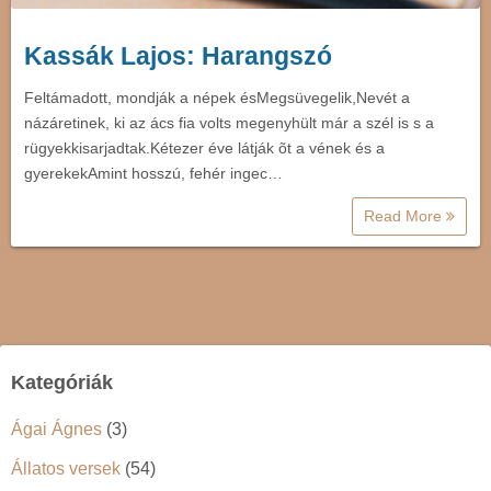
Kassák Lajos: Harangszó
Feltámadott, mondják a népek ésMegsüvegelik,Nevét a
názáretinek, ki az ács fia volts megenyhült már a szél is s a
rügyekkisarjadtak.Kétezer éve látják õt a vének és a
gyerekekAmint hosszú, fehér ingec…
Read More
Kategóriák
Ágai Ágnes
(3)
Állatos versek
(54)