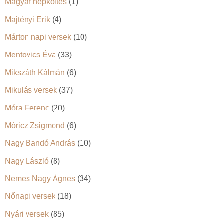
Magyar népköltés
(1)
Majtényi Erik
(4)
Márton napi versek
(10)
Mentovics Éva
(33)
Mikszáth Kálmán
(6)
Mikulás versek
(37)
Móra Ferenc
(20)
Móricz Zsigmond
(6)
Nagy Bandó András
(10)
Nagy László
(8)
Nemes Nagy Ágnes
(34)
Nőnapi versek
(18)
Nyári versek
(85)