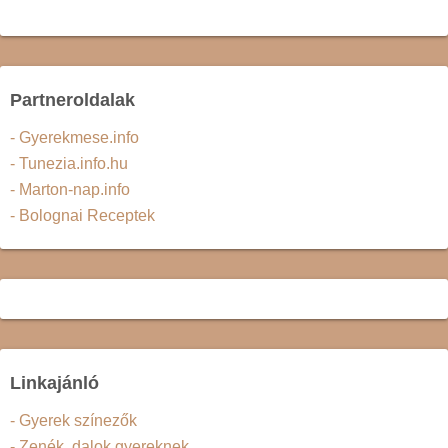
Partneroldalak
- Gyerekmese.info
- Tunezia.info.hu
- Marton-nap.info
- Bolognai Receptek
Linkajánló
- Gyerek színezők
- Zenék, dalok gyereknek