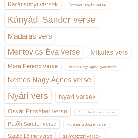
Karácsonyi versek
Kormos István verse
Kányádi Sándor verse
Madaras vers
Mentovics Éva verse
Mikulás vers
Móra Ferenc verse
Nemes Nagy Ágnes gyerekvers
Nemes Nagy Ágnes verse
Nyári vers
Nyári versek
Osvát Erzsébet verse
Petőfi Sándor költeménye
Petőfi Sándor verse
Romhányi József verse
Szabó Lőrinc verse
szilveszteri versek