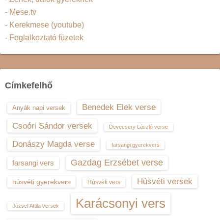
- Mese.tv
- Kerekmese (youtube)
- Foglalkoztató füzetek
Címkefelhő
Benedek Elek verse
Anyák napi versek
Csoóri Sándor versek
Devecsery László verse
Donászy Magda verse
farsangi gyerekvers
Gazdag Erzsébet verse
farsangi vers
Húsvéti versek
húsvéti gyerekvers
Húsvéti vers
Karácsonyi vers
József Attila versek