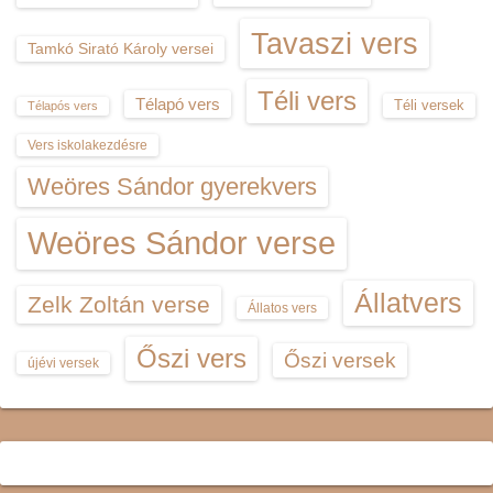
Tavaszi vers
Tamkó Sirató Károly versei
Téli vers
Télapó vers
Téli versek
Télapós vers
Vers iskolakezdésre
Weöres Sándor gyerekvers
Weöres Sándor verse
Állatvers
Zelk Zoltán verse
Állatos vers
Őszi vers
Őszi versek
újévi versek