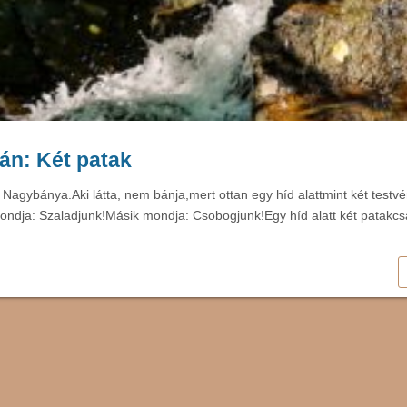
tán: Két patak
 Nagybánya.Aki látta, nem bánja,mert ottan egy híd alattmint két testvé
ondja: Szaladjunk!Másik mondja: Csobogjunk!Egy híd alatt két patakc