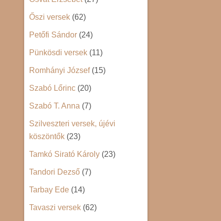
Őszi versek
(62)
Petőfi Sándor
(24)
Pünkösdi versek
(11)
Romhányi József
(15)
Szabó Lőrinc
(20)
Szabó T. Anna
(7)
Szilveszteri versek, újévi
köszöntők
(23)
Tamkó Sirató Károly
(23)
Tandori Dezső
(7)
Tarbay Ede
(14)
Tavaszi versek
(62)