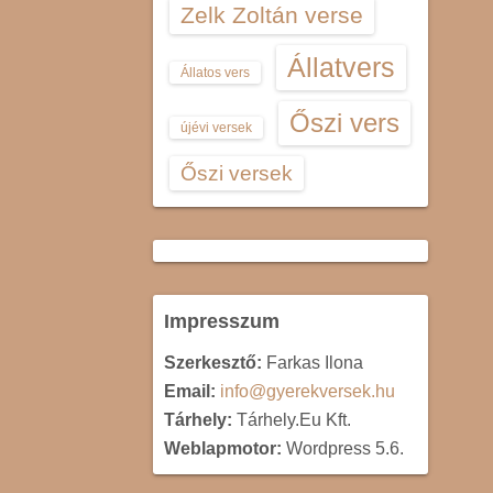
Zelk Zoltán verse
Állatvers
Állatos vers
Őszi vers
újévi versek
Őszi versek
Impresszum
Szerkesztő:
Farkas Ilona
Email:
info@gyerekversek.hu
Tárhely:
Tárhely.Eu Kft.
Weblapmotor:
Wordpress 5.6.