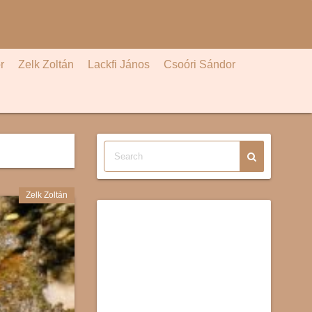
r
Zelk Zoltán
Lackfi János
Csoóri Sándor
Zelk Zoltán