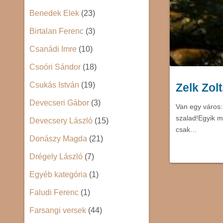
Benedek Elek
(23)
Birtalan Ferenc
(3)
Csanádi Imre
(10)
Csoóri Sándor
(18)
Csukás István
(19)
Zelk Zol
Devecseri Gábor
(3)
Van egy város:
szalad!Egyik m
Devecsery László
(15)
csak…
Donászy Magda
(21)
Drégely László
(7)
Egyéb kategória
(1)
Faludi Ferenc
(1)
Farsangi versek
(44)