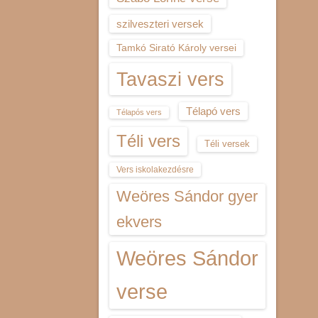
szilveszteri versek
Tamkó Sirató Károly versei
Tavaszi vers
Télapó vers
Télapós vers
Téli vers
Téli versek
Vers iskolakezdésre
Weöres Sándor gyer
ekvers
Weöres Sándor
verse