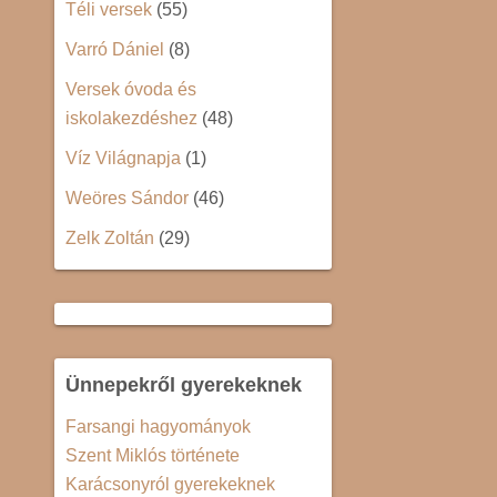
Téli versek
(55)
Varró Dániel
(8)
Versek óvoda és
iskolakezdéshez
(48)
Víz Világnapja
(1)
Weöres Sándor
(46)
Zelk Zoltán
(29)
Ünnepekről gyerekeknek
Farsangi hagyományok
Szent Miklós története
Karácsonyról gyerekeknek