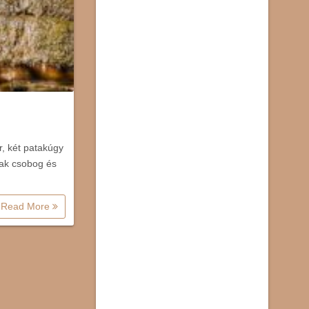
r, két patakúgy
sak csobog és
Read More