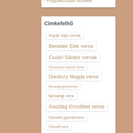
- Foglalkoztató füzetek
Címkefelhő
Anyák napi versek
Benedek Elek verse
Csoóri Sándor versek
Devecsery László verse
Donászy Magda verse
farsangi gyerekvers
farsangi vers
Gazdag Erzsébet verse
húsvéti gyerekvers
Húsvéti vers