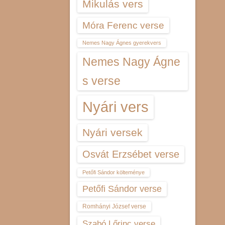
Mikulás vers
Móra Ferenc verse
Nemes Nagy Ágnes gyerekvers
Nemes Nagy Ágne
s verse
Nyári vers
Nyári versek
Osvát Erzsébet verse
Petőfi Sándor költeménye
Petőfi Sándor verse
Romhányi József verse
Szabó Lőrinc verse