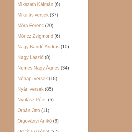
Mikszáth Kálmán
(6)
Mikulás versek
(37)
Móra Ferenc
(20)
Móricz Zsigmond
(6)
Nagy Bandó András
(10)
Nagy László
(8)
Nemes Nagy Ágnes
(34)
Nőnapi versek
(18)
Nyári versek
(85)
Nyulász Péter
(5)
Orbán Ottó
(11)
Orgoványi Anikó
(6)
Osvát Erzsébet
(27)