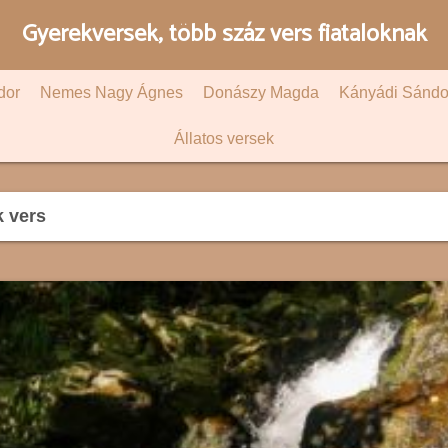
Gyerekversek, több száz vers fiataloknak
dor
Nemes Nagy Ágnes
Donászy Magda
Kányádi Sándo
Állatos versek
k vers