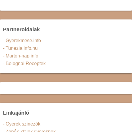
Partneroldalak
- Gyerekmese.info
- Tunezia.info.hu
- Marton-nap.info
- Bolognai Receptek
Linkajánló
- Gyerek színezők
- Zenék, dalok gyereknek