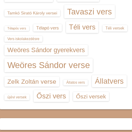
Tavaszi vers
Tamkó Sirató Károly versei
Téli vers
Télapó vers
Téli versek
Télapós vers
Vers iskolakezdésre
Weöres Sándor gyerekvers
Weöres Sándor verse
Állatvers
Zelk Zoltán verse
Állatos vers
Őszi vers
Őszi versek
újévi versek