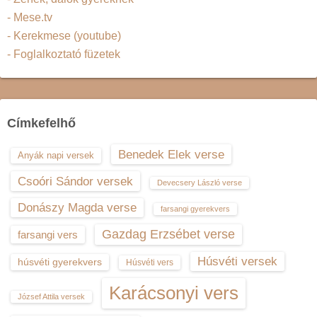
- Mese.tv
- Kerekmese (youtube)
- Foglalkoztató füzetek
Címkefelhő
Benedek Elek verse
Anyák napi versek
Csoóri Sándor versek
Devecsery László verse
Donászy Magda verse
farsangi gyerekvers
Gazdag Erzsébet verse
farsangi vers
Húsvéti versek
húsvéti gyerekvers
Húsvéti vers
Karácsonyi vers
József Attila versek