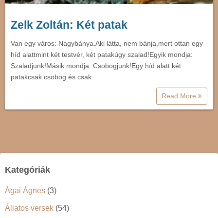
Zelk Zoltán: Két patak
Van egy város: Nagybánya.Aki látta, nem bánja,mert ottan egy
híd alattmint két testvér, két patakúgy szalad!Egyik mondja:
Szaladjunk!Másik mondja: Csobogjunk!Egy híd alatt két
patakcsak csobog és csak…
Read More
Kategóriák
Ágai Ágnes
(3)
Állatos versek
(54)