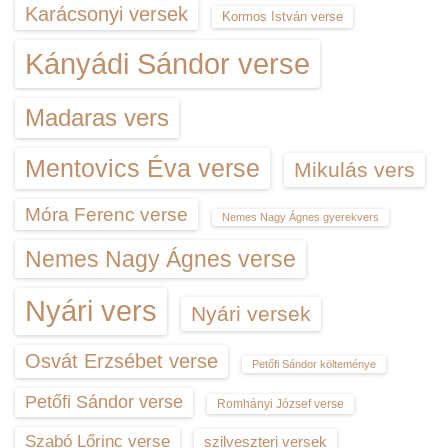
Karácsonyi versek
Kormos István verse
Kányádi Sándor verse
Madaras vers
Mentovics Éva verse
Mikulás vers
Móra Ferenc verse
Nemes Nagy Ágnes gyerekvers
Nemes Nagy Ágnes verse
Nyári vers
Nyári versek
Osvát Erzsébet verse
Petőfi Sándor költeménye
Petőfi Sándor verse
Romhányi József verse
Szabó Lőrinc verse
szilveszteri versek