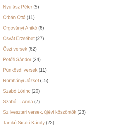
Nyulász Péter
(5)
Orbán Ottó
(11)
Orgoványi Anikó
(6)
Osvát Erzsébet
(27)
Őszi versek
(62)
Petőfi Sándor
(24)
Pünkösdi versek
(11)
Romhányi József
(15)
Szabó Lőrinc
(20)
Szabó T. Anna
(7)
Szilveszteri versek, újévi köszöntők
(23)
Tamkó Sirató Károly
(23)