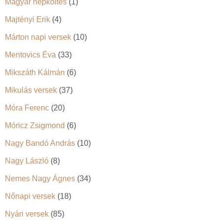
Magyar népköltés
(1)
Majtényi Erik
(4)
Márton napi versek
(10)
Mentovics Éva
(33)
Mikszáth Kálmán
(6)
Mikulás versek
(37)
Móra Ferenc
(20)
Móricz Zsigmond
(6)
Nagy Bandó András
(10)
Nagy László
(8)
Nemes Nagy Ágnes
(34)
Nőnapi versek
(18)
Nyári versek
(85)