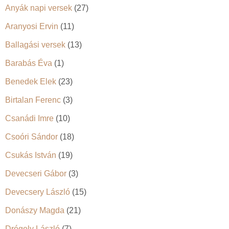
Anyák napi versek
(27)
Aranyosi Ervin
(11)
Ballagási versek
(13)
Barabás Éva
(1)
Benedek Elek
(23)
Birtalan Ferenc
(3)
Csanádi Imre
(10)
Csoóri Sándor
(18)
Csukás István
(19)
Devecseri Gábor
(3)
Devecsery László
(15)
Donászy Magda
(21)
Drégely László
(7)