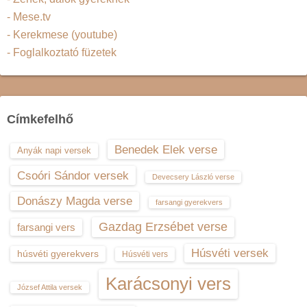
- Mese.tv
- Kerekmese (youtube)
- Foglalkoztató füzetek
Címkefelhő
Benedek Elek verse
Anyák napi versek
Csoóri Sándor versek
Devecsery László verse
Donászy Magda verse
farsangi gyerekvers
Gazdag Erzsébet verse
farsangi vers
Húsvéti versek
húsvéti gyerekvers
Húsvéti vers
Karácsonyi vers
József Attila versek