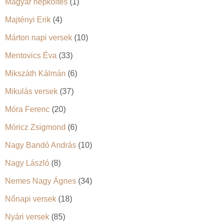
Magyar népköltés
(1)
Majtényi Erik
(4)
Márton napi versek
(10)
Mentovics Éva
(33)
Mikszáth Kálmán
(6)
Mikulás versek
(37)
Móra Ferenc
(20)
Móricz Zsigmond
(6)
Nagy Bandó András
(10)
Nagy László
(8)
Nemes Nagy Ágnes
(34)
Nőnapi versek
(18)
Nyári versek
(85)