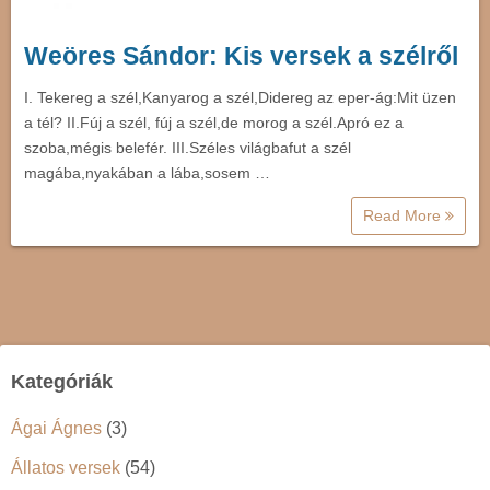
Weöres Sándor: Kis versek a szélről
I. Tekereg a szél,Kanyarog a szél,Didereg az eper-ág:Mit üzen
a tél? II.Fúj a szél, fúj a szél,de morog a szél.Apró ez a
szoba,mégis belefér. III.Széles világbafut a szél
magába,nyakában a lába,sosem …
Read More
Kategóriák
Ágai Ágnes
(3)
Állatos versek
(54)