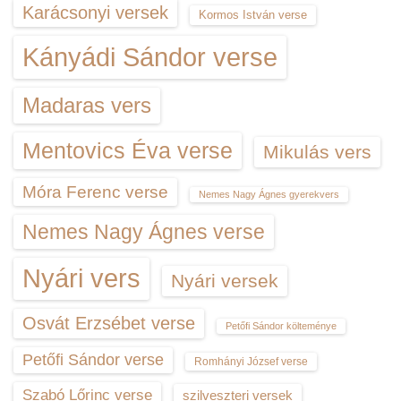
Karácsonyi versek
Kormos István verse
Kányádi Sándor verse
Madaras vers
Mentovics Éva verse
Mikulás vers
Móra Ferenc verse
Nemes Nagy Ágnes gyerekvers
Nemes Nagy Ágnes verse
Nyári vers
Nyári versek
Osvát Erzsébet verse
Petőfi Sándor költeménye
Petőfi Sándor verse
Romhányi József verse
Szabó Lőrinc verse
szilveszteri versek