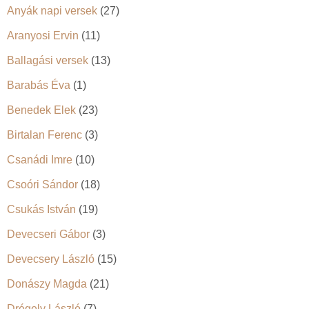
Anyák napi versek
(27)
Aranyosi Ervin
(11)
Ballagási versek
(13)
Barabás Éva
(1)
Benedek Elek
(23)
Birtalan Ferenc
(3)
Csanádi Imre
(10)
Csoóri Sándor
(18)
Csukás István
(19)
Devecseri Gábor
(3)
Devecsery László
(15)
Donászy Magda
(21)
Drégely László
(7)