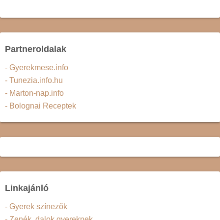
Partneroldalak
- Gyerekmese.info
- Tunezia.info.hu
- Marton-nap.info
- Bolognai Receptek
Linkajánló
- Gyerek színezők
- Zenék, dalok gyereknek