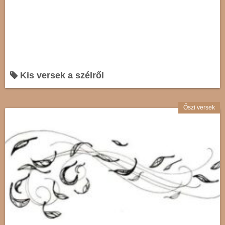
Kis versek a szélről
Őszi versek