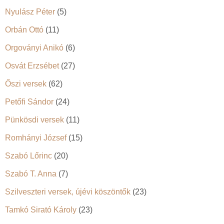
Nyulász Péter
(5)
Orbán Ottó
(11)
Orgoványi Anikó
(6)
Osvát Erzsébet
(27)
Őszi versek
(62)
Petőfi Sándor
(24)
Pünkösdi versek
(11)
Romhányi József
(15)
Szabó Lőrinc
(20)
Szabó T. Anna
(7)
Szilveszteri versek, újévi köszöntők
(23)
Tamkó Sirató Károly
(23)