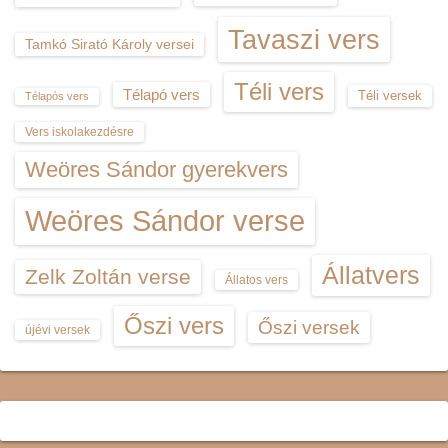
Tavaszi vers
Tamkó Sirató Károly versei
Téli vers
Télapó vers
Téli versek
Télapós vers
Vers iskolakezdésre
Weöres Sándor gyerekvers
Weöres Sándor verse
Állatvers
Zelk Zoltán verse
Állatos vers
Őszi vers
Őszi versek
újévi versek