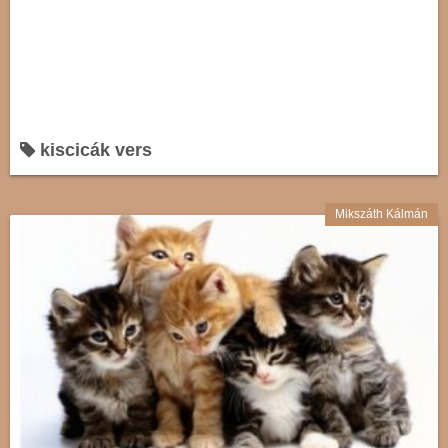
kiscicák vers
Mikszáth Kálmán