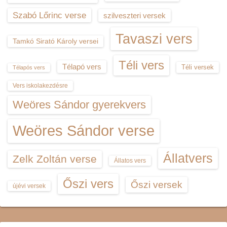
Szabó Lőrinc verse
szilveszteri versek
Tavaszi vers
Tamkó Sirató Károly versei
Téli vers
Télapó vers
Téli versek
Télapós vers
Vers iskolakezdésre
Weöres Sándor gyerekvers
Weöres Sándor verse
Állatvers
Zelk Zoltán verse
Állatos vers
Őszi vers
Őszi versek
újévi versek