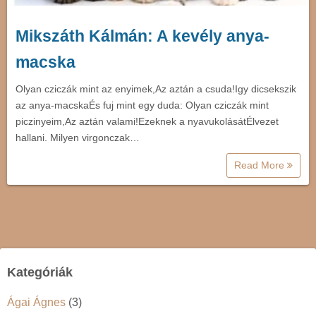
Mikszáth Kálmán: A kevély anya-
macska
Olyan cziczák mint az enyimek,Az aztán a csuda!Igy dicsekszik
az anya-macskaÉs fuj mint egy duda: Olyan cziczák mint
piczinyeim,Az aztán valami!Ezeknek a nyavukolásátÉlvezet
hallani. Milyen virgonczak…
Read More
Kategóriák
Ágai Ágnes
(3)