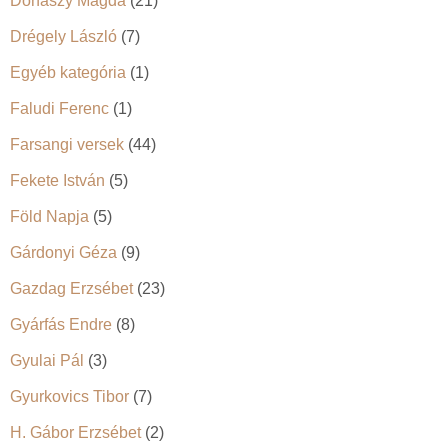
Donászy Magda
(21)
Drégely László
(7)
Egyéb kategória
(1)
Faludi Ferenc
(1)
Farsangi versek
(44)
Fekete István
(5)
Föld Napja
(5)
Gárdonyi Géza
(9)
Gazdag Erzsébet
(23)
Gyárfás Endre
(8)
Gyulai Pál
(3)
Gyurkovics Tibor
(7)
H. Gábor Erzsébet
(2)