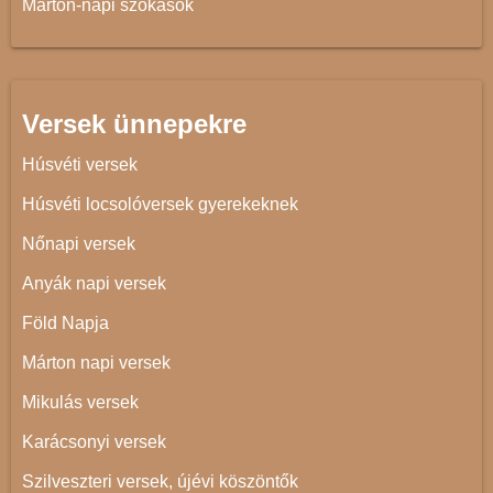
Márton-napi szokások
Versek ünnepekre
Húsvéti versek
Húsvéti locsolóversek gyerekeknek
Nőnapi versek
Anyák napi versek
Föld Napja
Márton napi versek
Mikulás versek
Karácsonyi versek
Szilveszteri versek, újévi köszöntők