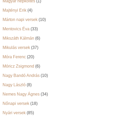
Magyar népköltés
(1)
Majtényi Erik
(4)
Márton napi versek
(10)
Mentovics Éva
(33)
Mikszáth Kálmán
(6)
Mikulás versek
(37)
Móra Ferenc
(20)
Móricz Zsigmond
(6)
Nagy Bandó András
(10)
Nagy László
(8)
Nemes Nagy Ágnes
(34)
Nőnapi versek
(18)
Nyári versek
(85)