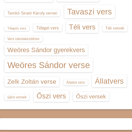
Tavaszi vers
Tamkó Sirató Károly versei
Téli vers
Télapó vers
Téli versek
Télapós vers
Vers iskolakezdésre
Weöres Sándor gyerekvers
Weöres Sándor verse
Állatvers
Zelk Zoltán verse
Állatos vers
Őszi vers
Őszi versek
újévi versek