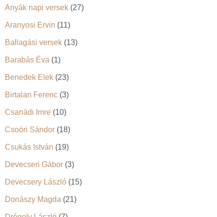
Anyák napi versek
(27)
Aranyosi Ervin
(11)
Ballagási versek
(13)
Barabás Éva
(1)
Benedek Elek
(23)
Birtalan Ferenc
(3)
Csanádi Imre
(10)
Csoóri Sándor
(18)
Csukás István
(19)
Devecseri Gábor
(3)
Devecsery László
(15)
Donászy Magda
(21)
Drégely László
(7)