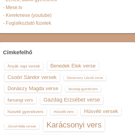
- Mese.tv
- Kerekmese (youtube)
- Foglalkoztató füzetek
Címkefelhő
Benedek Elek verse
Anyák napi versek
Csoóri Sándor versek
Devecsery László verse
Donászy Magda verse
farsangi gyerekvers
Gazdag Erzsébet verse
farsangi vers
Húsvéti versek
húsvéti gyerekvers
Húsvéti vers
Karácsonyi vers
József Attila versek