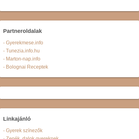
Partneroldalak
- Gyerekmese.info
- Tunezia.info.hu
- Marton-nap.info
- Bolognai Receptek
Linkajánló
- Gyerek színezők
- Zenék, dalok gyereknek