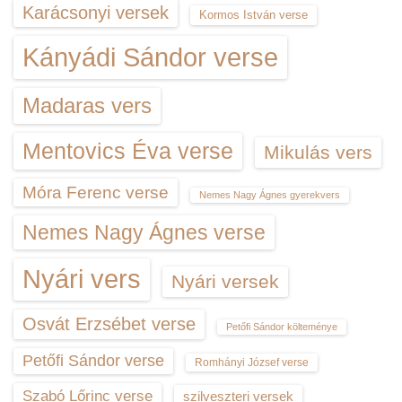
Karácsonyi versek
Kormos István verse
Kányádi Sándor verse
Madaras vers
Mentovics Éva verse
Mikulás vers
Móra Ferenc verse
Nemes Nagy Ágnes gyerekvers
Nemes Nagy Ágnes verse
Nyári vers
Nyári versek
Osvát Erzsébet verse
Petőfi Sándor költeménye
Petőfi Sándor verse
Romhányi József verse
Szabó Lőrinc verse
szilveszteri versek