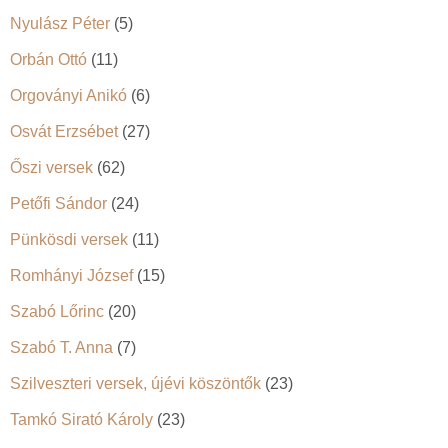
Nyulász Péter
(5)
Orbán Ottó
(11)
Orgoványi Anikó
(6)
Osvát Erzsébet
(27)
Őszi versek
(62)
Petőfi Sándor
(24)
Pünkösdi versek
(11)
Romhányi József
(15)
Szabó Lőrinc
(20)
Szabó T. Anna
(7)
Szilveszteri versek, újévi köszöntők
(23)
Tamkó Sirató Károly
(23)