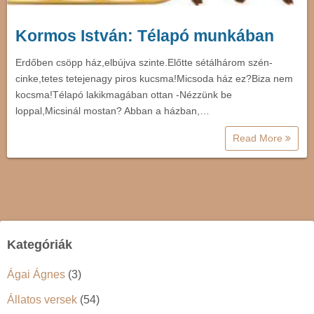
Kormos István: Télapó munkában
Erdőben csöpp ház,elbújva szinte.Előtte sétálhárom szén-
cinke,tetes tetejenagy piros kucsma!Micsoda ház ez?Biza nem
kocsma!Télapó lakikmagában ottan -Nézzünk be
loppal,Micsinál mostan? Abban a házban,…
Read More
Kategóriák
Ágai Ágnes
(3)
Állatos versek
(54)