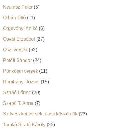
Nyulász Péter
(5)
Orbán Ottó
(11)
Orgoványi Anikó
(6)
Osvát Erzsébet
(27)
Őszi versek
(62)
Petőfi Sándor
(24)
Pünkösdi versek
(11)
Romhányi József
(15)
Szabó Lőrinc
(20)
Szabó T. Anna
(7)
Szilveszteri versek, újévi köszöntők
(23)
Tamkó Sirató Károly
(23)