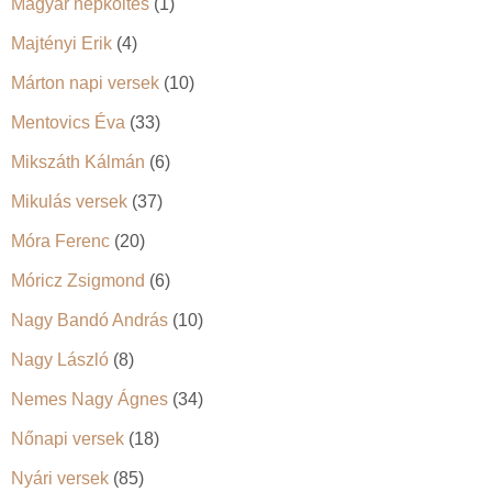
Magyar népköltés
(1)
Majtényi Erik
(4)
Márton napi versek
(10)
Mentovics Éva
(33)
Mikszáth Kálmán
(6)
Mikulás versek
(37)
Móra Ferenc
(20)
Móricz Zsigmond
(6)
Nagy Bandó András
(10)
Nagy László
(8)
Nemes Nagy Ágnes
(34)
Nőnapi versek
(18)
Nyári versek
(85)