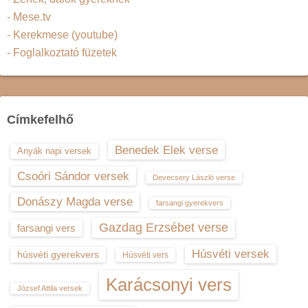
- Mese.tv
- Kerekmese (youtube)
- Foglalkoztató füzetek
Címkefelhő
Benedek Elek verse
Anyák napi versek
Csoóri Sándor versek
Devecsery László verse
Donászy Magda verse
farsangi gyerekvers
Gazdag Erzsébet verse
farsangi vers
Húsvéti versek
húsvéti gyerekvers
Húsvéti vers
Karácsonyi vers
József Attila versek