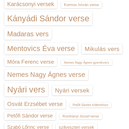
Karácsonyi versek
Kormos István verse
Kányádi Sándor verse
Madaras vers
Mentovics Éva verse
Mikulás vers
Móra Ferenc verse
Nemes Nagy Ágnes gyerekvers
Nemes Nagy Ágnes verse
Nyári vers
Nyári versek
Osvát Erzsébet verse
Petőfi Sándor költeménye
Petőfi Sándor verse
Romhányi József verse
Szabó Lőrinc verse
szilveszteri versek