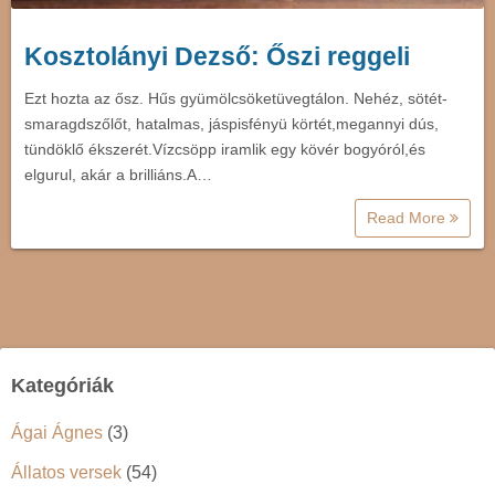
Kosztolányi Dezső: Őszi reggeli
Ezt hozta az ősz. Hűs gyümölcsöketüvegtálon. Nehéz, sötét-
smaragdszőlőt, hatalmas, jáspisfényü körtét,megannyi dús,
tündöklő ékszerét.Vízcsöpp iramlik egy kövér bogyóról,és
elgurul, akár a brilliáns.A…
Read More
Kategóriák
Ágai Ágnes
(3)
Állatos versek
(54)