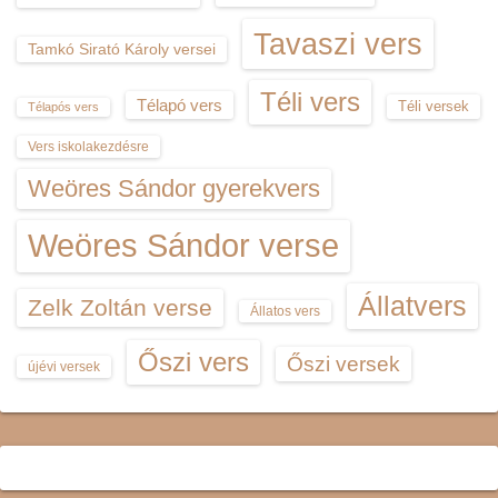
Tavaszi vers
Tamkó Sirató Károly versei
Téli vers
Télapó vers
Téli versek
Télapós vers
Vers iskolakezdésre
Weöres Sándor gyerekvers
Weöres Sándor verse
Állatvers
Zelk Zoltán verse
Állatos vers
Őszi vers
Őszi versek
újévi versek