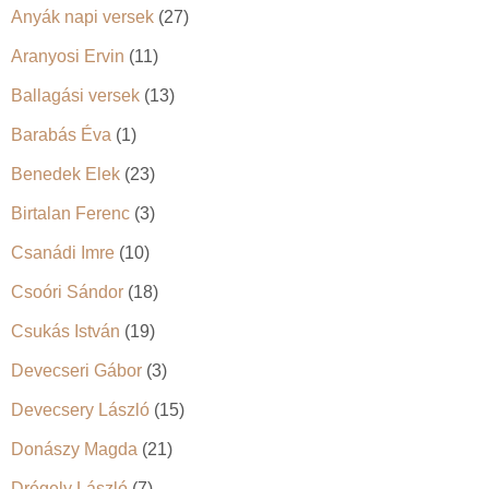
Anyák napi versek
(27)
Aranyosi Ervin
(11)
Ballagási versek
(13)
Barabás Éva
(1)
Benedek Elek
(23)
Birtalan Ferenc
(3)
Csanádi Imre
(10)
Csoóri Sándor
(18)
Csukás István
(19)
Devecseri Gábor
(3)
Devecsery László
(15)
Donászy Magda
(21)
Drégely László
(7)