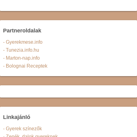
Partneroldalak
- Gyerekmese.info
- Tunezia.info.hu
- Marton-nap.info
- Bolognai Receptek
Linkajánló
- Gyerek színezők
- Zenék, dalok gyereknek