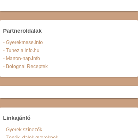
Partneroldalak
- Gyerekmese.info
- Tunezia.info.hu
- Marton-nap.info
- Bolognai Receptek
Linkajánló
- Gyerek színezők
- Zenék, dalok gyereknek