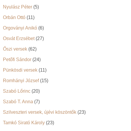
Nyulász Péter
(5)
Orbán Ottó
(11)
Orgoványi Anikó
(6)
Osvát Erzsébet
(27)
Őszi versek
(62)
Petőfi Sándor
(24)
Pünkösdi versek
(11)
Romhányi József
(15)
Szabó Lőrinc
(20)
Szabó T. Anna
(7)
Szilveszteri versek, újévi köszöntők
(23)
Tamkó Sirató Károly
(23)