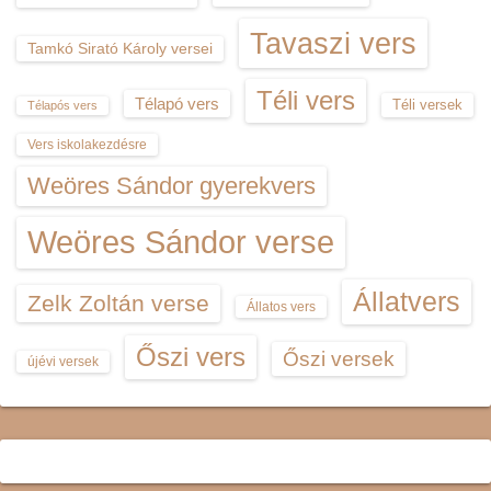
Tavaszi vers
Tamkó Sirató Károly versei
Téli vers
Télapó vers
Téli versek
Télapós vers
Vers iskolakezdésre
Weöres Sándor gyerekvers
Weöres Sándor verse
Állatvers
Zelk Zoltán verse
Állatos vers
Őszi vers
Őszi versek
újévi versek