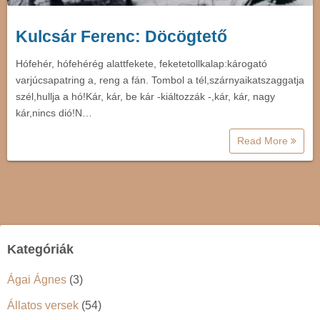
Kulcsár Ferenc: Döcögtető
Hófehér, hófehérég alattfekete, feketetollkalap:károgató
varjúcsapatring a, reng a fán. Tombol a tél,szárnyaikatszaggatja
szél,hullja a hó!Kár, kár, be kár -kiáltozzák -,kár, kár, nagy
kár,nincs dió!N…
Read More
Kategóriák
Ágai Ágnes
(3)
Állatos versek
(54)