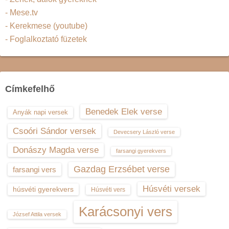
- Mese.tv
- Kerekmese (youtube)
- Foglalkoztató füzetek
Címkefelhő
Benedek Elek verse
Anyák napi versek
Csoóri Sándor versek
Devecsery László verse
Donászy Magda verse
farsangi gyerekvers
Gazdag Erzsébet verse
farsangi vers
Húsvéti versek
húsvéti gyerekvers
Húsvéti vers
Karácsonyi vers
József Attila versek