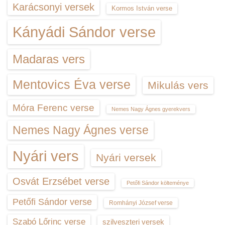
Karácsonyi versek
Kormos István verse
Kányádi Sándor verse
Madaras vers
Mentovics Éva verse
Mikulás vers
Móra Ferenc verse
Nemes Nagy Ágnes gyerekvers
Nemes Nagy Ágnes verse
Nyári vers
Nyári versek
Osvát Erzsébet verse
Petőfi Sándor költeménye
Petőfi Sándor verse
Romhányi József verse
Szabó Lőrinc verse
szilveszteri versek