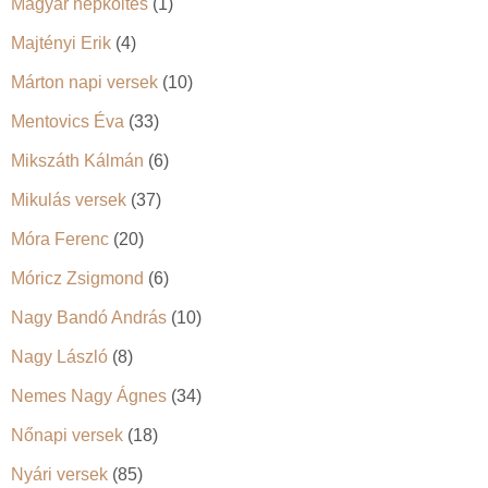
Magyar népköltés
(1)
Majtényi Erik
(4)
Márton napi versek
(10)
Mentovics Éva
(33)
Mikszáth Kálmán
(6)
Mikulás versek
(37)
Móra Ferenc
(20)
Móricz Zsigmond
(6)
Nagy Bandó András
(10)
Nagy László
(8)
Nemes Nagy Ágnes
(34)
Nőnapi versek
(18)
Nyári versek
(85)