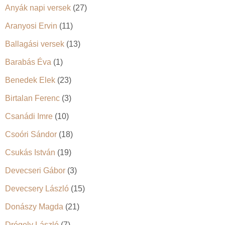
Anyák napi versek
(27)
Aranyosi Ervin
(11)
Ballagási versek
(13)
Barabás Éva
(1)
Benedek Elek
(23)
Birtalan Ferenc
(3)
Csanádi Imre
(10)
Csoóri Sándor
(18)
Csukás István
(19)
Devecseri Gábor
(3)
Devecsery László
(15)
Donászy Magda
(21)
Drégely László
(7)