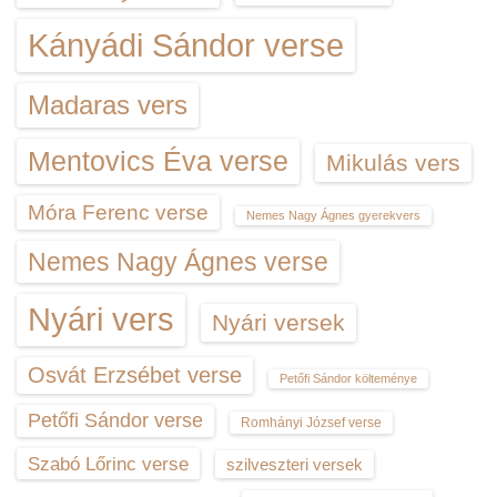
Kányádi Sándor verse
Madaras vers
Mentovics Éva verse
Mikulás vers
Móra Ferenc verse
Nemes Nagy Ágnes gyerekvers
Nemes Nagy Ágnes verse
Nyári vers
Nyári versek
Osvát Erzsébet verse
Petőfi Sándor költeménye
Petőfi Sándor verse
Romhányi József verse
Szabó Lőrinc verse
szilveszteri versek