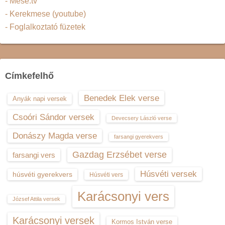
- Mese.tv
- Kerekmese (youtube)
- Foglalkoztató füzetek
Címkefelhő
Benedek Elek verse
Anyák napi versek
Csoóri Sándor versek
Devecsery László verse
Donászy Magda verse
farsangi gyerekvers
Gazdag Erzsébet verse
farsangi vers
Húsvéti versek
húsvéti gyerekvers
Húsvéti vers
Karácsonyi vers
József Attila versek
Karácsonyi versek
Kormos István verse