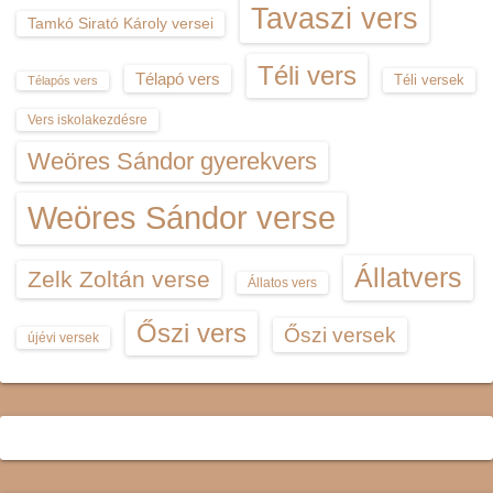
Tavaszi vers
Tamkó Sirató Károly versei
Téli vers
Télapó vers
Téli versek
Télapós vers
Vers iskolakezdésre
Weöres Sándor gyerekvers
Weöres Sándor verse
Állatvers
Zelk Zoltán verse
Állatos vers
Őszi vers
Őszi versek
újévi versek