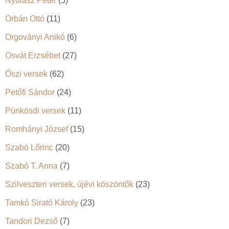
Nyulász Péter
(5)
Orbán Ottó
(11)
Orgoványi Anikó
(6)
Osvát Erzsébet
(27)
Őszi versek
(62)
Petőfi Sándor
(24)
Pünkösdi versek
(11)
Romhányi József
(15)
Szabó Lőrinc
(20)
Szabó T. Anna
(7)
Szilveszteri versek, újévi köszöntők
(23)
Tamkó Sirató Károly
(23)
Tandori Dezső
(7)