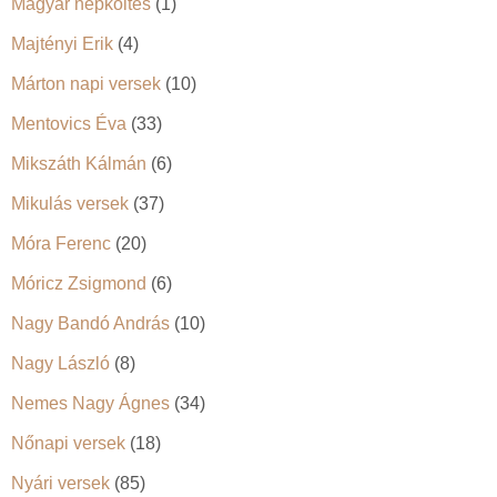
Magyar népköltés
(1)
Majtényi Erik
(4)
Márton napi versek
(10)
Mentovics Éva
(33)
Mikszáth Kálmán
(6)
Mikulás versek
(37)
Móra Ferenc
(20)
Móricz Zsigmond
(6)
Nagy Bandó András
(10)
Nagy László
(8)
Nemes Nagy Ágnes
(34)
Nőnapi versek
(18)
Nyári versek
(85)