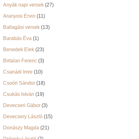
Anyák napi versek
(27)
Aranyosi Ervin
(11)
Ballagási versek
(13)
Barabás Éva
(1)
Benedek Elek
(23)
Birtalan Ferenc
(3)
Csanádi Imre
(10)
Csoóri Sándor
(18)
Csukás István
(19)
Devecseri Gábor
(3)
Devecsery László
(15)
Donászy Magda
(21)
Drégely László
(7)