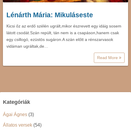
Lénárth Mária: Mikuláseste
Kicsi őz az erdő szélén ugrált,mikor észrevett egy idáig sosem
látott csodát.Szán repült, tán nem is a csapáson,hanem csak
egy csillogó, ezüstös sugáron.A szán előtt a rénszarvasok
vidáman ugráltak,de…
Read More
Kategóriák
Ágai Ágnes
(3)
Állatos versek
(54)