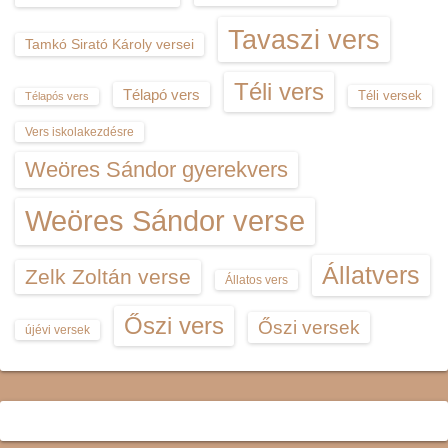
Tavaszi vers
Tamkó Sirató Károly versei
Téli vers
Télapó vers
Téli versek
Télapós vers
Vers iskolakezdésre
Weöres Sándor gyerekvers
Weöres Sándor verse
Állatvers
Zelk Zoltán verse
Állatos vers
Őszi vers
Őszi versek
újévi versek