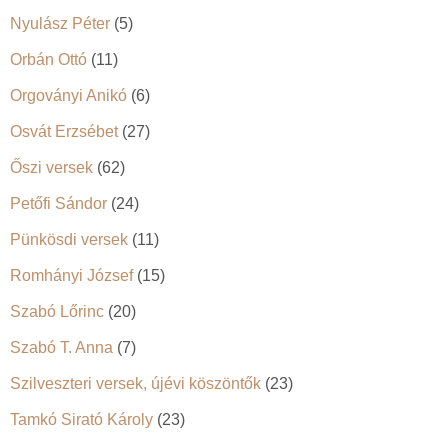
Nyulász Péter
(5)
Orbán Ottó
(11)
Orgoványi Anikó
(6)
Osvát Erzsébet
(27)
Őszi versek
(62)
Petőfi Sándor
(24)
Pünkösdi versek
(11)
Romhányi József
(15)
Szabó Lőrinc
(20)
Szabó T. Anna
(7)
Szilveszteri versek, újévi köszöntők
(23)
Tamkó Sirató Károly
(23)