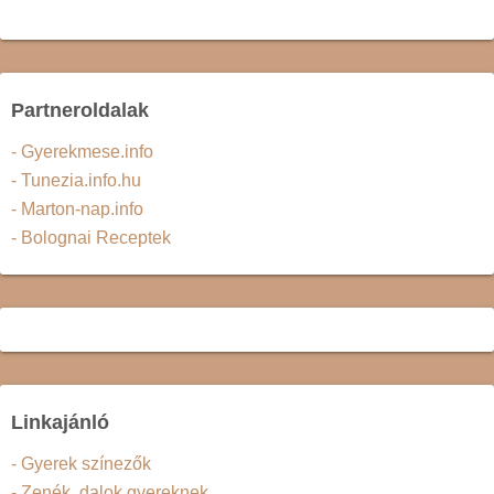
Partneroldalak
- Gyerekmese.info
- Tunezia.info.hu
- Marton-nap.info
- Bolognai Receptek
Linkajánló
- Gyerek színezők
- Zenék, dalok gyereknek