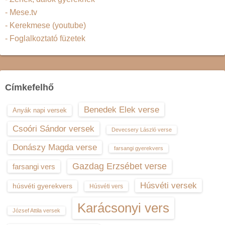
- Mese.tv
- Kerekmese (youtube)
- Foglalkoztató füzetek
Címkefelhő
Benedek Elek verse
Anyák napi versek
Csoóri Sándor versek
Devecsery László verse
Donászy Magda verse
farsangi gyerekvers
Gazdag Erzsébet verse
farsangi vers
Húsvéti versek
húsvéti gyerekvers
Húsvéti vers
Karácsonyi vers
József Attila versek