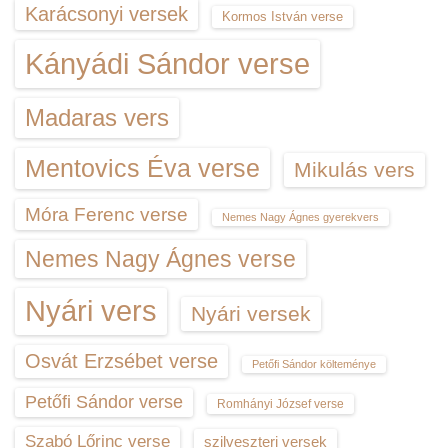
Karácsonyi versek
Kormos István verse
Kányádi Sándor verse
Madaras vers
Mentovics Éva verse
Mikulás vers
Móra Ferenc verse
Nemes Nagy Ágnes gyerekvers
Nemes Nagy Ágnes verse
Nyári vers
Nyári versek
Osvát Erzsébet verse
Petőfi Sándor költeménye
Petőfi Sándor verse
Romhányi József verse
Szabó Lőrinc verse
szilveszteri versek