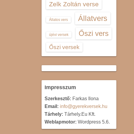
Zelk Zoltán verse
Állatvers
Állatos vers
Őszi vers
újévi versek
Őszi versek
Impresszum
Szerkesztő:
Farkas Ilona
Email:
info@gyerekversek.hu
Tárhely:
Tárhely.Eu Kft.
Weblapmotor:
Wordpress 5.6.