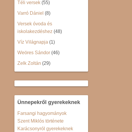
Téli versek
(55)
Varró Dániel
(8)
Versek óvoda és
iskolakezdéshez
(48)
Víz Világnapja
(1)
Weöres Sándor
(46)
Zelk Zoltán
(29)
Ünnepekről gyerekeknek
Farsangi hagyományok
Szent Miklós története
Karácsonyról gyerekeknek