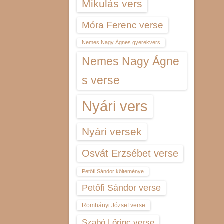
Mikulás vers
Móra Ferenc verse
Nemes Nagy Ágnes gyerekvers
Nemes Nagy Ágne
s verse
Nyári vers
Nyári versek
Osvát Erzsébet verse
Petőfi Sándor költeménye
Petőfi Sándor verse
Romhányi József verse
Szabó Lőrinc verse