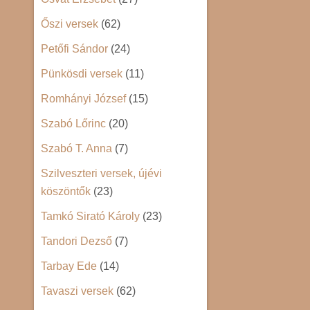
Őszi versek
(62)
Petőfi Sándor
(24)
Pünkösdi versek
(11)
Romhányi József
(15)
Szabó Lőrinc
(20)
Szabó T. Anna
(7)
Szilveszteri versek, újévi
köszöntők
(23)
Tamkó Sirató Károly
(23)
Tandori Dezső
(7)
Tarbay Ede
(14)
Tavaszi versek
(62)