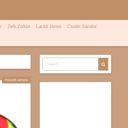
r
Zelk Zoltán
Lackfi János
Csoóri Sándor
Húsvéti versek