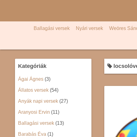
S
k
i
p
Ballagási versek
Nyári versek
Weöres Sán
t
o
c
o
Kategóriák
locsolóv
n
t
Ágai Ágnes
(3)
e
Állatos versek
(54)
n
t
Anyák napi versek
(27)
Aranyosi Ervin
(11)
Ballagási versek
(13)
Barabás Éva
(1)