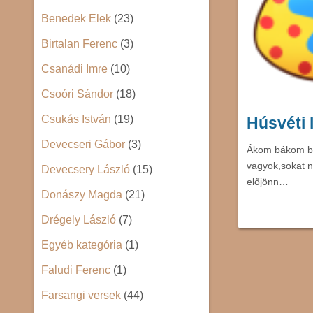
Benedek Elek
(23)
Birtalan Ferenc
(3)
Csanádi Imre
(10)
Csoóri Sándor
(18)
Csukás István
(19)
Húsvéti 
Devecseri Gábor
(3)
Ákom bákom ber
vagyok,sokat n
Devecsery László
(15)
előjönn…
Donászy Magda
(21)
Drégely László
(7)
Egyéb kategória
(1)
Faludi Ferenc
(1)
Farsangi versek
(44)