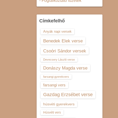
- Foglalkoztató füzetek
Címkefelhő
Anyák napi versek
Benedek Elek verse
Csoóri Sándor versek
Devecsery László verse
Donászy Magda verse
farsangi gyerekvers
farsangi vers
Gazdag Erzsébet verse
húsvéti gyerekvers
Húsvéti vers