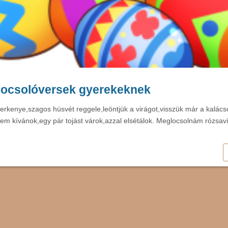
locsolóversek gyerekeknek
kenye,szagos húsvét reggele,leöntjük a virágot,visszük már a kalácsot
em kívánok,egy pár tojást várok,azzal elsétálok. Meglocsolnám rózsav