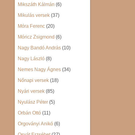
Mikszáth Kálmán
(6)
Mikulás versek
(37)
Móra Ferenc
(20)
Móricz Zsigmond
(6)
Nagy Bandó András
(10)
Nagy László
(8)
Nemes Nagy Ágnes
(34)
Nőnapi versek
(18)
Nyári versek
(85)
Nyulász Péter
(5)
Orbán Ottó
(11)
Orgoványi Anikó
(6)
Osvát Erzsébet
(27)