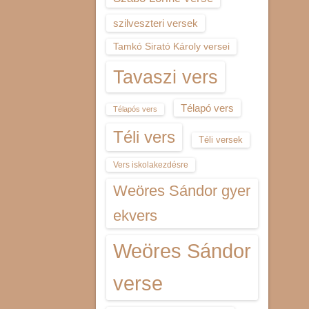
szilveszteri versek
Tamkó Sirató Károly versei
Tavaszi vers
Télapó vers
Télapós vers
Téli vers
Téli versek
Vers iskolakezdésre
Weöres Sándor gyer
ekvers
Weöres Sándor
verse