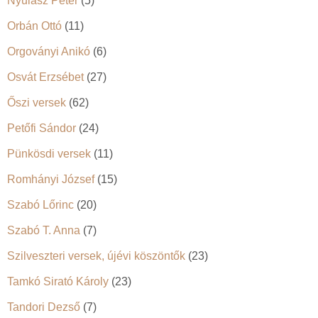
Nyulász Péter
(5)
Orbán Ottó
(11)
Orgoványi Anikó
(6)
Osvát Erzsébet
(27)
Őszi versek
(62)
Petőfi Sándor
(24)
Pünkösdi versek
(11)
Romhányi József
(15)
Szabó Lőrinc
(20)
Szabó T. Anna
(7)
Szilveszteri versek, újévi köszöntők
(23)
Tamkó Sirató Károly
(23)
Tandori Dezső
(7)