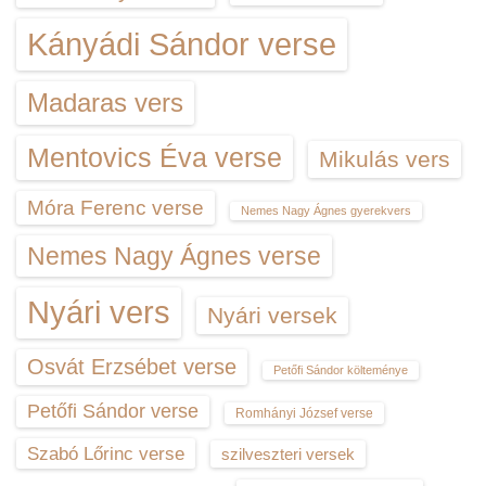
Kányádi Sándor verse
Madaras vers
Mentovics Éva verse
Mikulás vers
Móra Ferenc verse
Nemes Nagy Ágnes gyerekvers
Nemes Nagy Ágnes verse
Nyári vers
Nyári versek
Osvát Erzsébet verse
Petőfi Sándor költeménye
Petőfi Sándor verse
Romhányi József verse
Szabó Lőrinc verse
szilveszteri versek