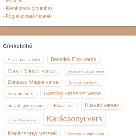
- Mese.tv
- Kerekmese (youtube)
- Foglalkoztató füzetek
Címkefelhő
Benedek Elek verse
Anyák napi versek
Csoóri Sándor versek
Devecsery László verse
Donászy Magda verse
farsangi gyerekvers
Gazdag Erzsébet verse
farsangi vers
Húsvéti versek
húsvéti gyerekvers
Húsvéti vers
Karácsonyi vers
József Attila versek
Karácsonyi versek
Kormos István verse