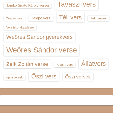
Tavaszi vers
Tamkó Sirató Károly versei
Téli vers
Télapó vers
Téli versek
Télapós vers
Vers iskolakezdésre
Weöres Sándor gyerekvers
Weöres Sándor verse
Állatvers
Zelk Zoltán verse
Állatos vers
Őszi vers
Őszi versek
újévi versek