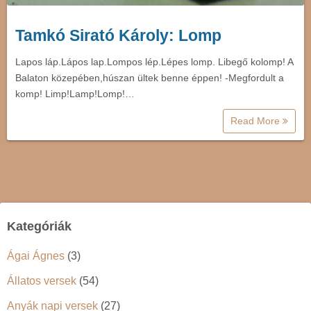
Tamkó Sirató Károly: Lomp
Lapos láp.Lápos lap.Lompos lép.Lépes lomp. Libegő kolomp! A
Balaton közepében,húszan ültek benne éppen! -Megfordult a
komp! Limp!Lamp!Lomp!…
Read More
Kategóriák
Ágai Ágnes
(3)
Állatos versek
(54)
Anyák napi versek
(27)