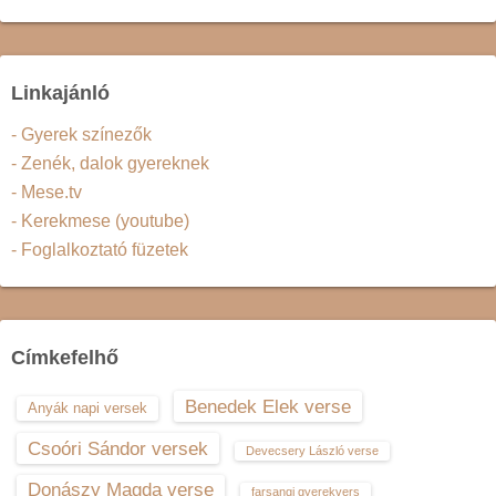
Linkajánló
- Gyerek színezők
- Zenék, dalok gyereknek
- Mese.tv
- Kerekmese (youtube)
- Foglalkoztató füzetek
Címkefelhő
Benedek Elek verse
Anyák napi versek
Csoóri Sándor versek
Devecsery László verse
Donászy Magda verse
farsangi gyerekvers