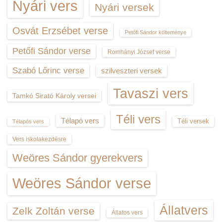
Nyári vers
Nyári versek
Osvát Erzsébet verse
Petőfi Sándor költeménye
Petőfi Sándor verse
Romhányi József verse
Szabó Lőrinc verse
szilveszteri versek
Tavaszi vers
Tamkó Sirató Károly versei
Téli vers
Télapó vers
Téli versek
Télapós vers
Vers iskolakezdésre
Weöres Sándor gyerekvers
Weöres Sándor verse
Állatvers
Zelk Zoltán verse
Állatos vers