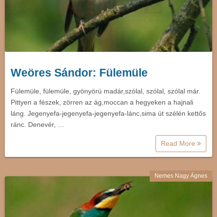
Weöres Sándor: Fülemüle
Fülemüle, fülemüle, gyönyörü madár,szólal, szólal, szólal már.
Pittyen a fészek, zörren az ág,moccan a hegyeken a hajnali
láng. Jegenyefa-jegenyefa-jegenyefa-lánc,sima út szélén kettős
ránc. Denevér, …
Read More
Nemes Nagy Ágnes