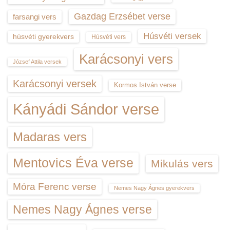
Gazdag Erzsébet verse
farsangi vers
Húsvéti versek
húsvéti gyerekvers
Húsvéti vers
Karácsonyi vers
József Attila versek
Karácsonyi versek
Kormos István verse
Kányádi Sándor verse
Madaras vers
Mentovics Éva verse
Mikulás vers
Móra Ferenc verse
Nemes Nagy Ágnes gyerekvers
Nemes Nagy Ágnes verse