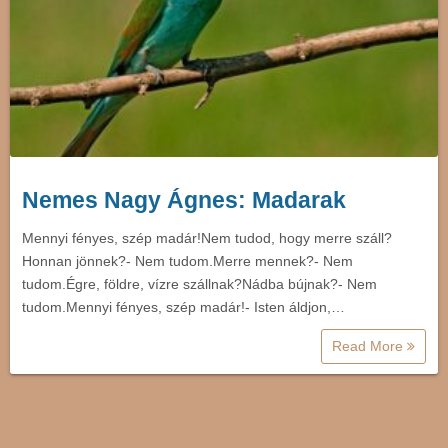
Nemes Nagy Ágnes: Madarak
Mennyi fényes, szép madár!Nem tudod, hogy merre száll?
Honnan jönnek?- Nem tudom.Merre mennek?- Nem
tudom.Égre, földre, vízre szállnak?Nádba bújnak?- Nem
tudom.Mennyi fényes, szép madár!- Isten áldjon,…
Read More