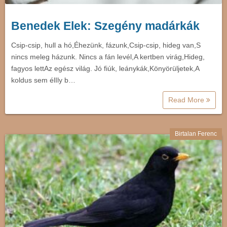
Benedek Elek: Szegény madárkák
Csip-csip, hull a hó,Éhezünk, fázunk,Csip-csip, hideg van,S
nincs meleg házunk. Nincs a fán levél,A kertben virág,Hideg,
fagyos lettAz egész világ. Jó fiúk, leánykák,Könyörüljetek,A
koldus sem élIly b…
Read More
Birtalan Ferenc