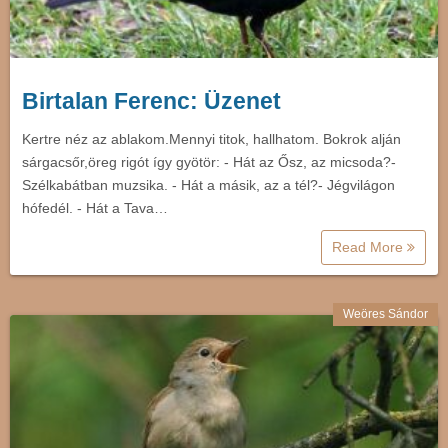
Birtalan Ferenc: Üzenet
Kertre néz az ablakom.Mennyi titok, hallhatom. Bokrok alján
sárgacsőr,öreg rigót így gyötör: - Hát az Ősz, az micsoda?-
Szélkabátban muzsika. - Hát a másik, az a tél?- Jégvilágon
hófedél. - Hát a Tava…
Read More
Weöres Sándor