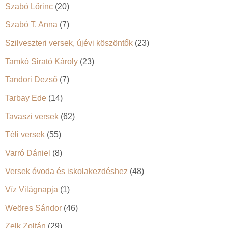
Szabó Lőrinc
(20)
Szabó T. Anna
(7)
Szilveszteri versek, újévi köszöntők
(23)
Tamkó Sirató Károly
(23)
Tandori Dezső
(7)
Tarbay Ede
(14)
Tavaszi versek
(62)
Téli versek
(55)
Varró Dániel
(8)
Versek óvoda és iskolakezdéshez
(48)
Víz Világnapja
(1)
Weöres Sándor
(46)
Zelk Zoltán
(29)