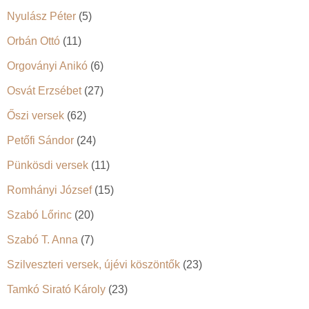
Nyulász Péter
(5)
Orbán Ottó
(11)
Orgoványi Anikó
(6)
Osvát Erzsébet
(27)
Őszi versek
(62)
Petőfi Sándor
(24)
Pünkösdi versek
(11)
Romhányi József
(15)
Szabó Lőrinc
(20)
Szabó T. Anna
(7)
Szilveszteri versek, újévi köszöntők
(23)
Tamkó Sirató Károly
(23)