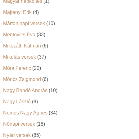
Magyar népköltés
(1)
Majtényi Erik
(4)
Márton napi versek
(10)
Mentovics Éva
(33)
Mikszáth Kálmán
(6)
Mikulás versek
(37)
Móra Ferenc
(20)
Móricz Zsigmond
(6)
Nagy Bandó András
(10)
Nagy László
(8)
Nemes Nagy Ágnes
(34)
Nőnapi versek
(18)
Nyári versek
(85)