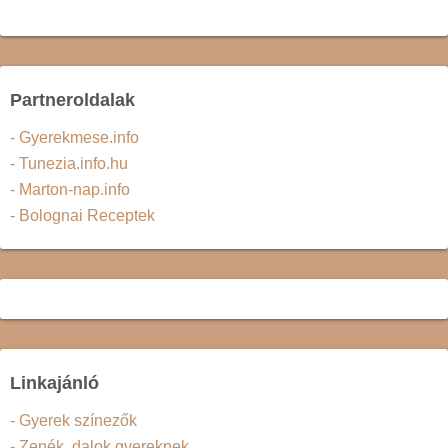
Partneroldalak
- Gyerekmese.info
- Tunezia.info.hu
- Marton-nap.info
- Bolognai Receptek
Linkajánló
- Gyerek színezők
- Zenék, dalok gyereknek