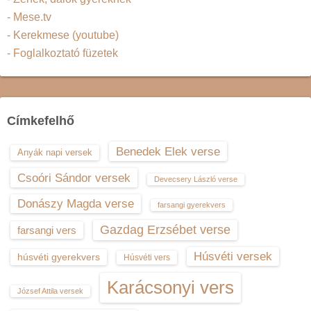
- Mese.tv
- Kerekmese (youtube)
- Foglalkoztató füzetek
Címkefelhő
Benedek Elek verse
Anyák napi versek
Csoóri Sándor versek
Devecsery László verse
Donászy Magda verse
farsangi gyerekvers
Gazdag Erzsébet verse
farsangi vers
Húsvéti versek
húsvéti gyerekvers
Húsvéti vers
Karácsonyi vers
József Attila versek