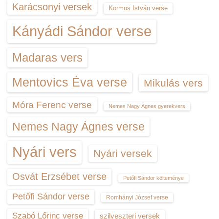
Karácsonyi versek
Kormos István verse
Kányádi Sándor verse
Madaras vers
Mentovics Éva verse
Mikulás vers
Móra Ferenc verse
Nemes Nagy Ágnes gyerekvers
Nemes Nagy Ágnes verse
Nyári vers
Nyári versek
Osvát Erzsébet verse
Petőfi Sándor költeménye
Petőfi Sándor verse
Romhányi József verse
Szabó Lőrinc verse
szilveszteri versek