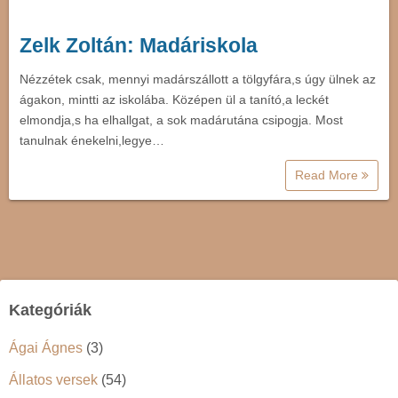
Zelk Zoltán: Madáriskola
Nézzétek csak, mennyi madárszállott a tölgyfára,s úgy ülnek az
ágakon, mintti az iskolába. Középen ül a tanító,a leckét
elmondja,s ha elhallgat, a sok madárutána csipogja. Most
tanulnak énekelni,legye…
Read More
Kategóriák
Ágai Ágnes
(3)
Állatos versek
(54)