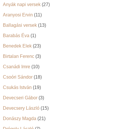
Anyák napi versek
(27)
Aranyosi Ervin
(11)
Ballagási versek
(13)
Barabás Éva
(1)
Benedek Elek
(23)
Birtalan Ferenc
(3)
Csanádi Imre
(10)
Csoóri Sándor
(18)
Csukás István
(19)
Devecseri Gábor
(3)
Devecsery László
(15)
Donászy Magda
(21)
Drégely László
(7)