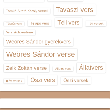
Tavaszi vers
Tamkó Sirató Károly versei
Téli vers
Télapó vers
Téli versek
Télapós vers
Vers iskolakezdésre
Weöres Sándor gyerekvers
Weöres Sándor verse
Állatvers
Zelk Zoltán verse
Állatos vers
Őszi vers
Őszi versek
újévi versek