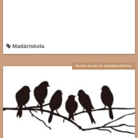
Madáriskola
Versek óvoda és iskolakezdéshez