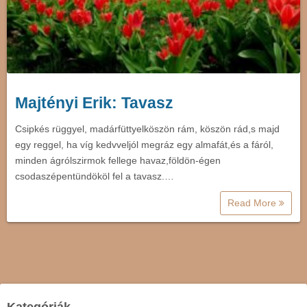
Majtényi Erik: Tavasz
Csipkés rüggyel, madárfüttyelköszön rám, köszön rád,s majd
egy reggel, ha víg kedvveljól megráz egy almafát,és a fáról,
minden ágrólszirmok fellege havaz,földön-égen
csodaszépentündököl fel a tavasz.…
Read More