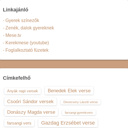
Linkajánló
- Gyerek színezők
- Zenék, dalok gyereknek
- Mese.tv
- Kerekmese (youtube)
- Foglalkoztató füzetek
Címkefelhő
Benedek Elek verse
Anyák napi versek
Csoóri Sándor versek
Devecsery László verse
Donászy Magda verse
farsangi gyerekvers
Gazdag Erzsébet verse
farsangi vers