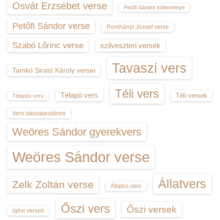
Osvát Erzsébet verse
Petőfi Sándor költeménye
Petőfi Sándor verse
Romhányi József verse
Szabó Lőrinc verse
szilveszteri versek
Tavaszi vers
Tamkó Sirató Károly versei
Téli vers
Télapó vers
Téli versek
Télapós vers
Vers iskolakezdésre
Weöres Sándor gyerekvers
Weöres Sándor verse
Állatvers
Zelk Zoltán verse
Állatos vers
Őszi vers
Őszi versek
újévi versek