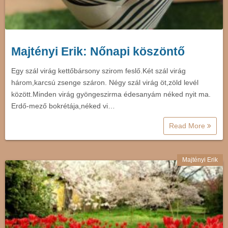
Majtényi Erik: Nőnapi köszöntő
Egy szál virág kettőbársony szirom feslő.Két szál virág
három,karcsú zsenge száron. Négy szál virág öt,zöld levél
között.Minden virág gyöngeszirma édesanyám néked nyit ma.
Erdő-mező bokrétája,néked vi…
Read More
Majtényi Erik