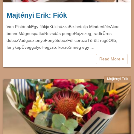
Majtényi Erik: Fiók
Van PistánakEgy fiókjaKi-kihúzzaBe-betolja.MindenféleAkad
benneMágnespatkóRozsdás pengeRajzszeg, radírÜres
dobozVadgesztenyeFenyőtobozFél ceruzaTörött rugóOlló,
fényképÜveggolyóHegyző, körzőS még egy …
Read More
Majtényi Erik