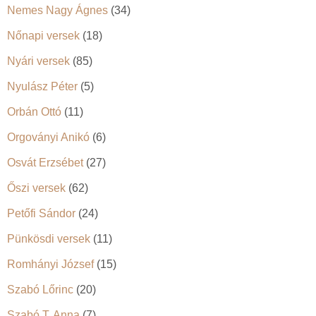
Nemes Nagy Ágnes
(34)
Nőnapi versek
(18)
Nyári versek
(85)
Nyulász Péter
(5)
Orbán Ottó
(11)
Orgoványi Anikó
(6)
Osvát Erzsébet
(27)
Őszi versek
(62)
Petőfi Sándor
(24)
Pünkösdi versek
(11)
Romhányi József
(15)
Szabó Lőrinc
(20)
Szabó T. Anna
(7)