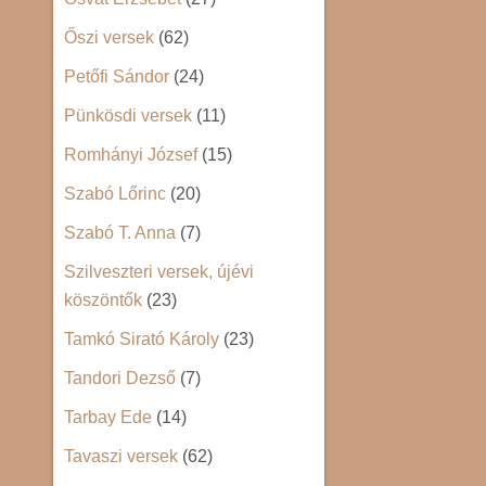
Őszi versek
(62)
Petőfi Sándor
(24)
Pünkösdi versek
(11)
Romhányi József
(15)
Szabó Lőrinc
(20)
Szabó T. Anna
(7)
Szilveszteri versek, újévi
köszöntők
(23)
Tamkó Sirató Károly
(23)
Tandori Dezső
(7)
Tarbay Ede
(14)
Tavaszi versek
(62)