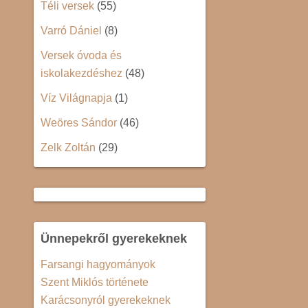
Téli versek
(55)
Varró Dániel
(8)
Versek óvoda és
iskolakezdéshez
(48)
Víz Világnapja
(1)
Weöres Sándor
(46)
Zelk Zoltán
(29)
Ünnepekről gyerekeknek
Farsangi hagyományok
Szent Miklós története
Karácsonyról gyerekeknek