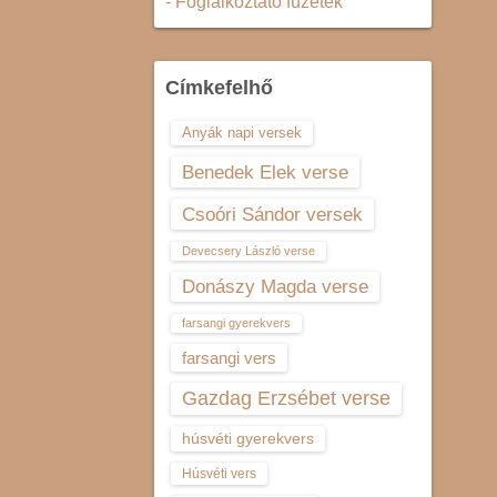
- Foglalkoztató füzetek
Címkefelhő
Anyák napi versek
Benedek Elek verse
Csoóri Sándor versek
Devecsery László verse
Donászy Magda verse
farsangi gyerekvers
farsangi vers
Gazdag Erzsébet verse
húsvéti gyerekvers
Húsvéti vers