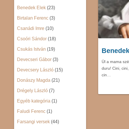
Benedek Elek
(23)
Birtalan Ferenc
(3)
Csanádi Imre
(10)
Csoóri Sándor
(18)
Csukás István
(19)
Benedek 
Devecseri Gábor
(3)
Ül a mama szék
duru! Cini, cin
Devecsery László
(15)
cin…
Donászy Magda
(21)
Drégely László
(7)
Egyéb kategória
(1)
Faludi Ferenc
(1)
Farsangi versek
(44)