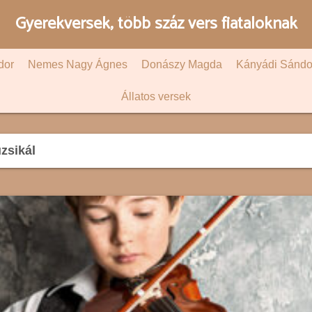
Gyerekversek, több száz vers fiataloknak
dor
Nemes Nagy Ágnes
Donászy Magda
Kányádi Sándo
Állatos versek
zsikál