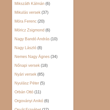
Mikszáth Kálmán
(6)
Mikulás versek
(37)
Móra Ferenc
(20)
Móricz Zsigmond
(6)
Nagy Bandó András
(10)
Nagy László
(8)
Nemes Nagy Ágnes
(34)
Nőnapi versek
(18)
Nyári versek
(85)
Nyulász Péter
(5)
Orbán Ottó
(11)
Orgoványi Anikó
(6)
Osvát Erzsébet
(27)