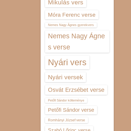
Mikulás vers
Móra Ferenc verse
Nemes Nagy Ágnes gyerekvers
Nemes Nagy Ágne
s verse
Nyári vers
Nyári versek
Osvát Erzsébet verse
Petőfi Sándor költeménye
Petőfi Sándor verse
Romhányi József verse
Szabó Lőrinc verse