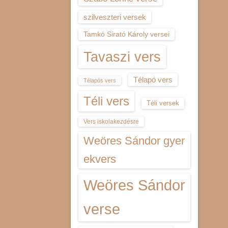
szilveszteri versek
Tamkó Sirató Károly versei
Tavaszi vers
Télapó vers
Télapós vers
Téli vers
Téli versek
Vers iskolakezdésre
Weöres Sándor gyer
ekvers
Weöres Sándor
verse