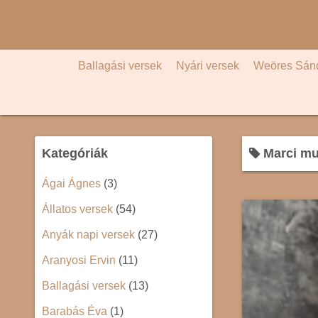
S
k
i
p
Ballagási versek
Nyári versek
Weöres Sán
t
o
c
o
Kategóriák
Marci mu
n
t
Ágai Ágnes
(3)
e
Állatos versek
(54)
n
t
Anyák napi versek
(27)
Aranyosi Ervin
(11)
Ballagási versek
(13)
Barabás Éva
(1)