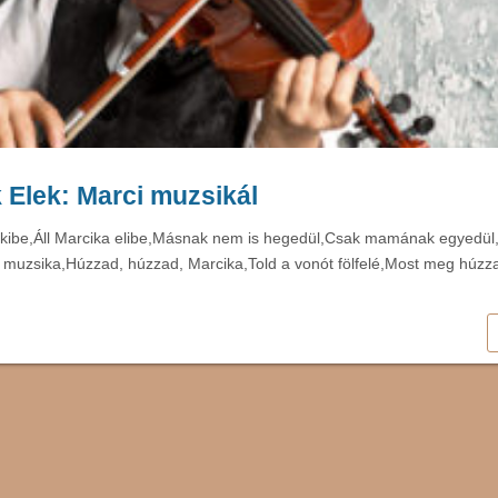
Elek: Marci muzsikál
ibe,Áll Marcika elibe,Másnak nem is hegedül,Csak mamának egyedül,Ci
i, muzsika,Húzzad, húzzad, Marcika,Told a vonót fölfelé,Most meg húzzad