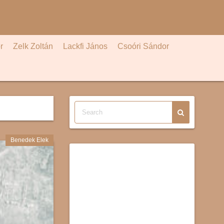
r
Zelk Zoltán
Lackfi János
Csoóri Sándor
Benedek Elek