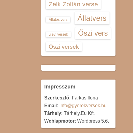
Zelk Zoltán verse
Állatvers
Állatos vers
Őszi vers
újévi versek
Őszi versek
Impresszum
Szerkesztő:
Farkas Ilona
Email:
info@gyerekversek.hu
Tárhely:
Tárhely.Eu Kft.
Weblapmotor:
Wordpress 5.6.