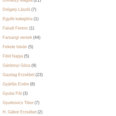
Donászy Magda
(21)
Drégely László
(7)
Egyéb kategória
(1)
Faludi Ferenc
(1)
Farsangi versek
(44)
Fekete István
(5)
Föld Napja
(5)
Gárdonyi Géza
(9)
Gazdag Erzsébet
(23)
Gyárfás Endre
(8)
Gyulai Pál
(3)
Gyurkovics Tibor
(7)
H. Gábor Erzsébet
(2)