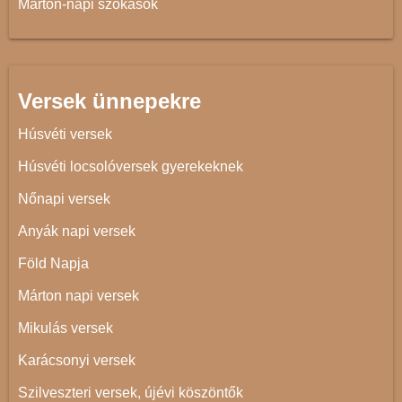
Márton-napi szokások
Versek ünnepekre
Húsvéti versek
Húsvéti locsolóversek gyerekeknek
Nőnapi versek
Anyák napi versek
Föld Napja
Márton napi versek
Mikulás versek
Karácsonyi versek
Szilveszteri versek, újévi köszöntők