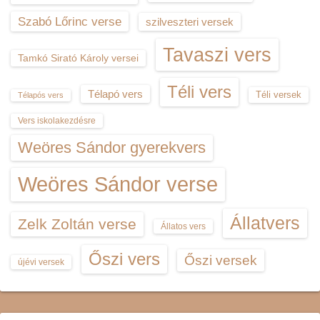
Szabó Lőrinc verse
szilveszteri versek
Tavaszi vers
Tamkó Sirató Károly versei
Téli vers
Télapó vers
Téli versek
Télapós vers
Vers iskolakezdésre
Weöres Sándor gyerekvers
Weöres Sándor verse
Állatvers
Zelk Zoltán verse
Állatos vers
Őszi vers
Őszi versek
újévi versek