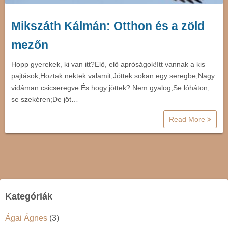
Mikszáth Kálmán: Otthon és a zöld
mezőn
Hopp gyerekek, ki van itt?Elő, elő apróságok!Itt vannak a kis
pajtások,Hoztak nektek valamit;Jöttek sokan egy seregbe,Nagy
vidáman csicseregve.És hogy jöttek? Nem gyalog,Se lóháton,
se szekéren;De jöt…
Read More
Kategóriák
Ágai Ágnes
(3)