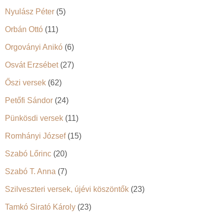
Nyulász Péter
(5)
Orbán Ottó
(11)
Orgoványi Anikó
(6)
Osvát Erzsébet
(27)
Őszi versek
(62)
Petőfi Sándor
(24)
Pünkösdi versek
(11)
Romhányi József
(15)
Szabó Lőrinc
(20)
Szabó T. Anna
(7)
Szilveszteri versek, újévi köszöntők
(23)
Tamkó Sirató Károly
(23)