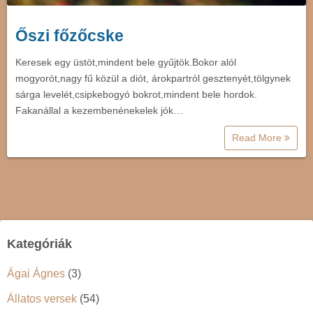
Őszi főzőcske
Keresek egy üstöt,mindent bele gyűjtök.Bokor alól
mogyorót,nagy fű közül a diót, árokpartról gesztenyét,tölgynek
sárga levelét,csipkebogyó bokrot,mindent bele hordok.
Fakanállal a kezembenénekelek jók…
Read More
Kategóriák
Ágai Ágnes
(3)
Állatos versek
(54)