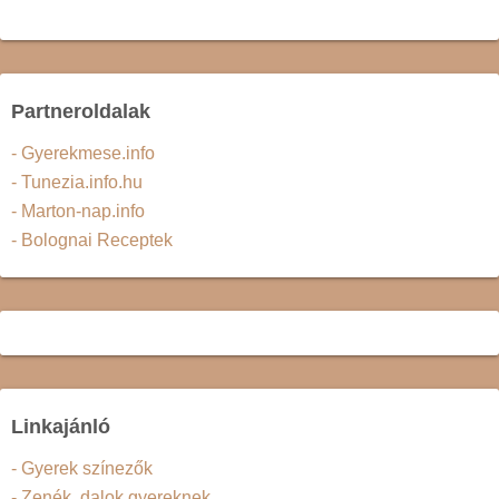
Partneroldalak
- Gyerekmese.info
- Tunezia.info.hu
- Marton-nap.info
- Bolognai Receptek
Linkajánló
- Gyerek színezők
- Zenék, dalok gyereknek