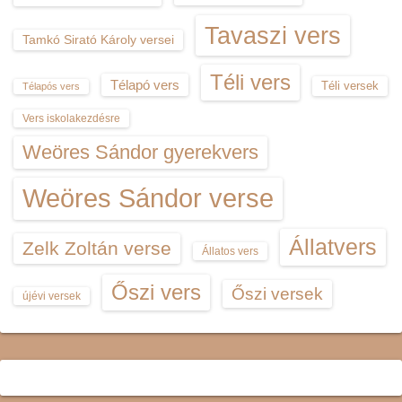
Tavaszi vers
Tamkó Sirató Károly versei
Téli vers
Télapó vers
Téli versek
Télapós vers
Vers iskolakezdésre
Weöres Sándor gyerekvers
Weöres Sándor verse
Állatvers
Zelk Zoltán verse
Állatos vers
Őszi vers
Őszi versek
újévi versek