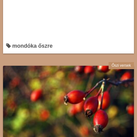
mondóka őszre
Őszi versek