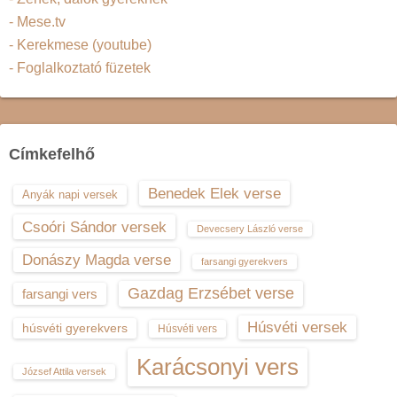
- Mese.tv
- Kerekmese (youtube)
- Foglalkoztató füzetek
Címkefelhő
Benedek Elek verse
Anyák napi versek
Csoóri Sándor versek
Devecsery László verse
Donászy Magda verse
farsangi gyerekvers
Gazdag Erzsébet verse
farsangi vers
Húsvéti versek
húsvéti gyerekvers
Húsvéti vers
Karácsonyi vers
József Attila versek