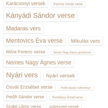
Karácsonyi versek
Kormos István verse
Kányádi Sándor verse
Madaras vers
Mentovics Éva verse
Mikulás vers
Móra Ferenc verse
Nemes Nagy Ágnes gyerekvers
Nemes Nagy Ágnes verse
Nyári vers
Nyári versek
Osvát Erzsébet verse
Petőfi Sándor költeménye
Petőfi Sándor verse
Romhányi József verse
Szabó Lőrinc verse
szilveszteri versek