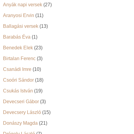
Anyák napi versek
(27)
Aranyosi Ervin
(11)
Ballagási versek
(13)
Barabás Éva
(1)
Benedek Elek
(23)
Birtalan Ferenc
(3)
Csanádi Imre
(10)
Csoóri Sándor
(18)
Csukás István
(19)
Devecseri Gábor
(3)
Devecsery László
(15)
Donászy Magda
(21)
Drégely László
(7)