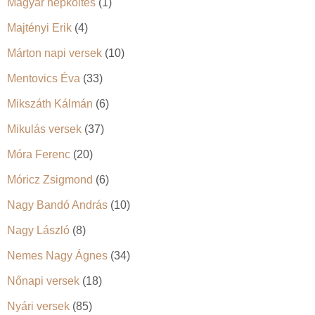
Magyar népköltés
(1)
Majtényi Erik
(4)
Márton napi versek
(10)
Mentovics Éva
(33)
Mikszáth Kálmán
(6)
Mikulás versek
(37)
Móra Ferenc
(20)
Móricz Zsigmond
(6)
Nagy Bandó András
(10)
Nagy László
(8)
Nemes Nagy Ágnes
(34)
Nőnapi versek
(18)
Nyári versek
(85)