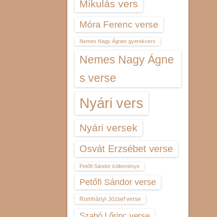
Mikulás vers
Móra Ferenc verse
Nemes Nagy Ágnes gyerekvers
Nemes Nagy Ágne
s verse
Nyári vers
Nyári versek
Osvát Erzsébet verse
Petőfi Sándor költeménye
Petőfi Sándor verse
Romhányi József verse
Szabó Lőrinc verse