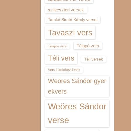
szilveszteri versek
Tamkó Sirató Károly versei
Tavaszi vers
Télapó vers
Télapós vers
Téli vers
Téli versek
Vers iskolakezdésre
Weöres Sándor gyer
ekvers
Weöres Sándor
verse