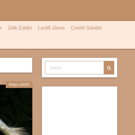
r
Zelk Zoltán
Lackfi János
Csoóri Sándor
Nagy László