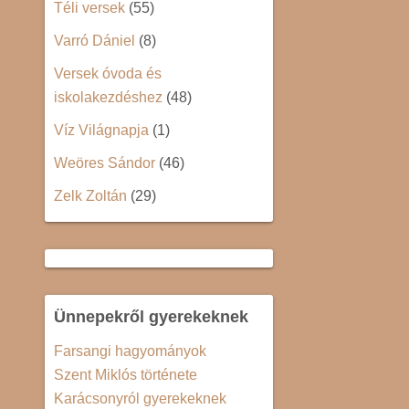
Téli versek
(55)
Varró Dániel
(8)
Versek óvoda és
iskolakezdéshez
(48)
Víz Világnapja
(1)
Weöres Sándor
(46)
Zelk Zoltán
(29)
Ünnepekről gyerekeknek
Farsangi hagyományok
Szent Miklós története
Karácsonyról gyerekeknek