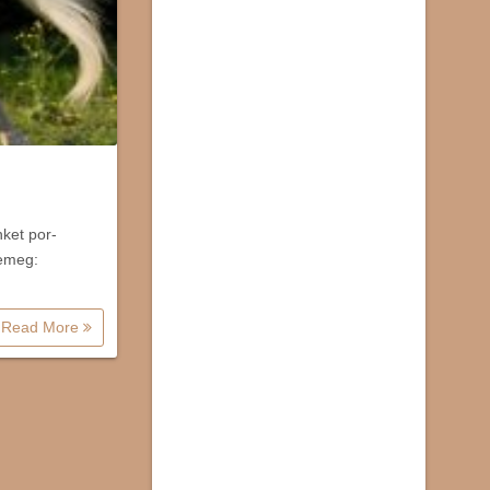
nket por-
remeg:
Read More