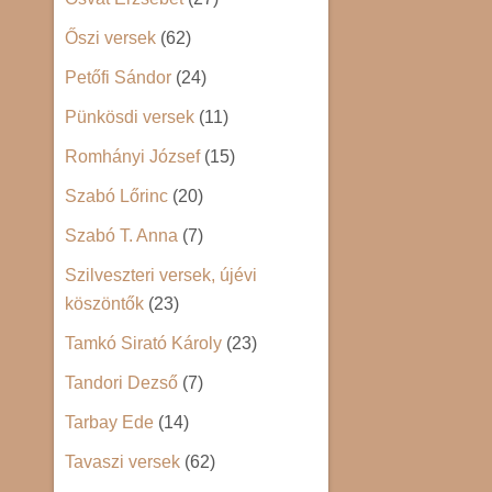
Őszi versek
(62)
Petőfi Sándor
(24)
Pünkösdi versek
(11)
Romhányi József
(15)
Szabó Lőrinc
(20)
Szabó T. Anna
(7)
Szilveszteri versek, újévi
köszöntők
(23)
Tamkó Sirató Károly
(23)
Tandori Dezső
(7)
Tarbay Ede
(14)
Tavaszi versek
(62)