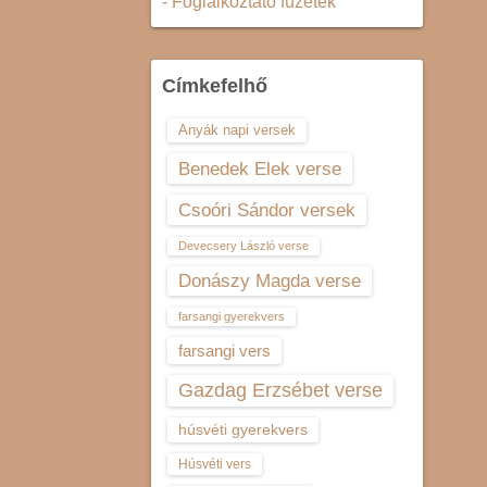
- Foglalkoztató füzetek
Címkefelhő
Anyák napi versek
Benedek Elek verse
Csoóri Sándor versek
Devecsery László verse
Donászy Magda verse
farsangi gyerekvers
farsangi vers
Gazdag Erzsébet verse
húsvéti gyerekvers
Húsvéti vers