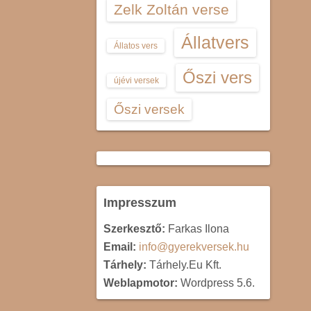
Zelk Zoltán verse
Állatvers
Állatos vers
Őszi vers
újévi versek
Őszi versek
Impresszum
Szerkesztő:
Farkas Ilona
Email:
info@gyerekversek.hu
Tárhely:
Tárhely.Eu Kft.
Weblapmotor:
Wordpress 5.6.