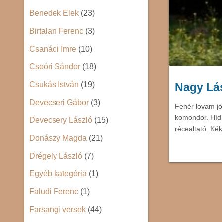
Benedek Elek
(23)
Birtalan Ferenc
(3)
Csanádi Imre
(10)
Csoóri Sándor
(18)
Csukás István
(19)
Nagy Lás
Devecseri Gábor
(3)
Fehér lovam jó
komondor. Híd 
Devecsery László
(15)
récealtató. K
Donászy Magda
(21)
Drégely László
(7)
Egyéb kategória
(1)
Faludi Ferenc
(1)
Farsangi versek
(44)