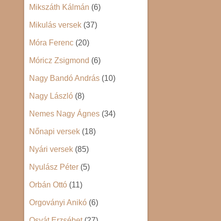
Mikszáth Kálmán
(6)
Mikulás versek
(37)
Móra Ferenc
(20)
Móricz Zsigmond
(6)
Nagy Bandó András
(10)
Nagy László
(8)
Nemes Nagy Ágnes
(34)
Nőnapi versek
(18)
Nyári versek
(85)
Nyulász Péter
(5)
Orbán Ottó
(11)
Orgoványi Anikó
(6)
Osvát Erzsébet
(27)