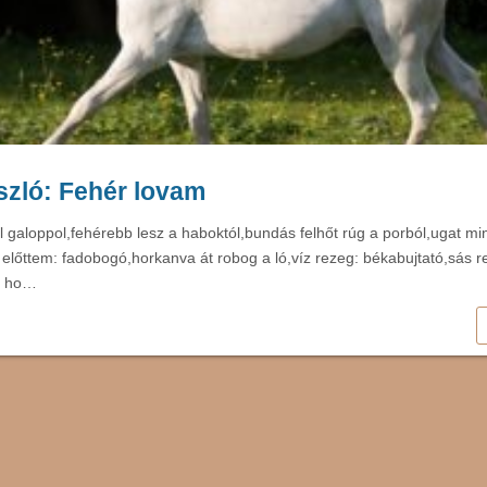
zló: Fehér lovam
l galoppol,fehérebb lesz a haboktól,bundás felhőt rúg a porból,ugat mi
előttem: fadobogó,horkanva át robog a ló,víz rezeg: békabujtató,sás 
ék ho…