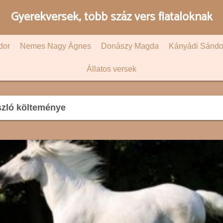
Gyerekversek, több száz vers fiataloknak
dor
Nemes Nagy Ágnes
Donászy Magda
Kányádi Sándo
Állatos versek
zló költeménye