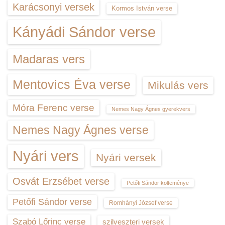
Karácsonyi versek
Kormos István verse
Kányádi Sándor verse
Madaras vers
Mentovics Éva verse
Mikulás vers
Móra Ferenc verse
Nemes Nagy Ágnes gyerekvers
Nemes Nagy Ágnes verse
Nyári vers
Nyári versek
Osvát Erzsébet verse
Petőfi Sándor költeménye
Petőfi Sándor verse
Romhányi József verse
Szabó Lőrinc verse
szilveszteri versek