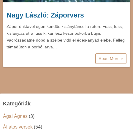
Nagy László: Záporvers
Zápor ériktávol égen,kendős kislánytáncol a réten. Fuss, fuss,
kislány,az útra fuss ki,kár lesz későnbokorba bújni.
Vadrózsádatne dobd a szélbe,vidd el édes-anyád elébe. Felleg
támadúton a porból,árva…
Read More
Kategóriák
Ágai Ágnes
(3)
Állatos versek
(54)