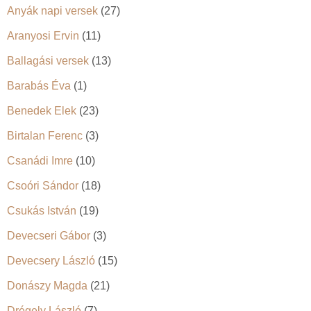
Anyák napi versek
(27)
Aranyosi Ervin
(11)
Ballagási versek
(13)
Barabás Éva
(1)
Benedek Elek
(23)
Birtalan Ferenc
(3)
Csanádi Imre
(10)
Csoóri Sándor
(18)
Csukás István
(19)
Devecseri Gábor
(3)
Devecsery László
(15)
Donászy Magda
(21)
Drégely László
(7)