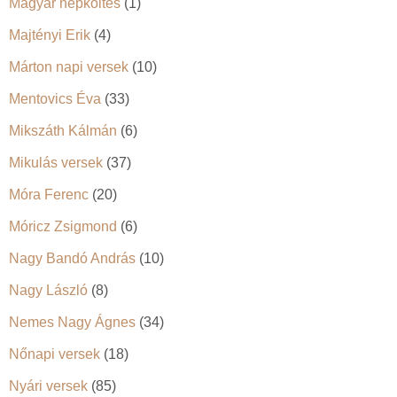
Magyar népköltés
(1)
Majtényi Erik
(4)
Márton napi versek
(10)
Mentovics Éva
(33)
Mikszáth Kálmán
(6)
Mikulás versek
(37)
Móra Ferenc
(20)
Móricz Zsigmond
(6)
Nagy Bandó András
(10)
Nagy László
(8)
Nemes Nagy Ágnes
(34)
Nőnapi versek
(18)
Nyári versek
(85)