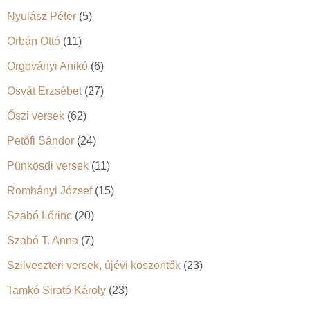
Nyulász Péter
(5)
Orbán Ottó
(11)
Orgoványi Anikó
(6)
Osvát Erzsébet
(27)
Őszi versek
(62)
Petőfi Sándor
(24)
Pünkösdi versek
(11)
Romhányi József
(15)
Szabó Lőrinc
(20)
Szabó T. Anna
(7)
Szilveszteri versek, újévi köszöntők
(23)
Tamkó Sirató Károly
(23)