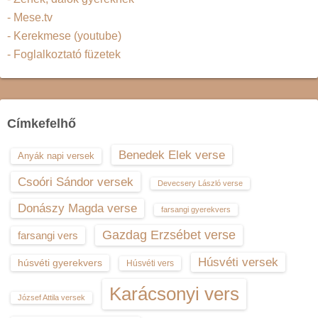
- Mese.tv
- Kerekmese (youtube)
- Foglalkoztató füzetek
Címkefelhő
Benedek Elek verse
Anyák napi versek
Csoóri Sándor versek
Devecsery László verse
Donászy Magda verse
farsangi gyerekvers
Gazdag Erzsébet verse
farsangi vers
Húsvéti versek
húsvéti gyerekvers
Húsvéti vers
Karácsonyi vers
József Attila versek