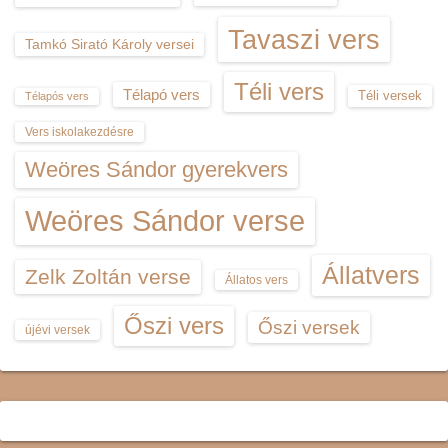
Tavaszi vers
Tamkó Sirató Károly versei
Téli vers
Télapó vers
Téli versek
Télapós vers
Vers iskolakezdésre
Weöres Sándor gyerekvers
Weöres Sándor verse
Állatvers
Zelk Zoltán verse
Állatos vers
Őszi vers
Őszi versek
újévi versek