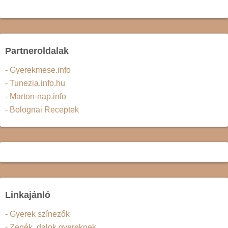
Partneroldalak
- Gyerekmese.info
- Tunezia.info.hu
- Marton-nap.info
- Bolognai Receptek
Linkajánló
- Gyerek színezők
- Zenék, dalok gyereknek