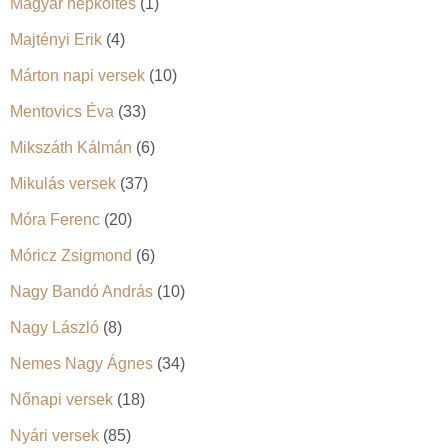
Magyar népköltés
(1)
Majtényi Erik
(4)
Márton napi versek
(10)
Mentovics Éva
(33)
Mikszáth Kálmán
(6)
Mikulás versek
(37)
Móra Ferenc
(20)
Móricz Zsigmond
(6)
Nagy Bandó András
(10)
Nagy László
(8)
Nemes Nagy Ágnes
(34)
Nőnapi versek
(18)
Nyári versek
(85)