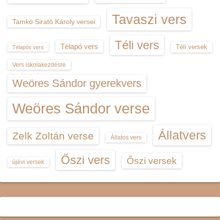
Tavaszi vers
Tamkó Sirató Károly versei
Téli vers
Télapó vers
Téli versek
Télapós vers
Vers iskolakezdésre
Weöres Sándor gyerekvers
Weöres Sándor verse
Állatvers
Zelk Zoltán verse
Állatos vers
Őszi vers
Őszi versek
újévi versek