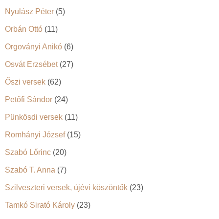
Nyulász Péter
(5)
Orbán Ottó
(11)
Orgoványi Anikó
(6)
Osvát Erzsébet
(27)
Őszi versek
(62)
Petőfi Sándor
(24)
Pünkösdi versek
(11)
Romhányi József
(15)
Szabó Lőrinc
(20)
Szabó T. Anna
(7)
Szilveszteri versek, újévi köszöntők
(23)
Tamkó Sirató Károly
(23)