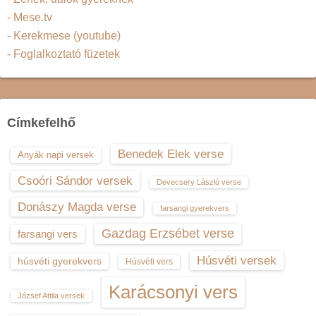
- Mese.tv
- Kerekmese (youtube)
- Foglalkoztató füzetek
Címkefelhő
Benedek Elek verse
Anyák napi versek
Csoóri Sándor versek
Devecsery László verse
Donászy Magda verse
farsangi gyerekvers
Gazdag Erzsébet verse
farsangi vers
Húsvéti versek
húsvéti gyerekvers
Húsvéti vers
Karácsonyi vers
József Attila versek