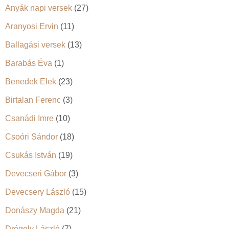
Anyák napi versek
(27)
Aranyosi Ervin
(11)
Ballagási versek
(13)
Barabás Éva
(1)
Benedek Elek
(23)
Birtalan Ferenc
(3)
Csanádi Imre
(10)
Csoóri Sándor
(18)
Csukás István
(19)
Devecseri Gábor
(3)
Devecsery László
(15)
Donászy Magda
(21)
Drégely László
(7)