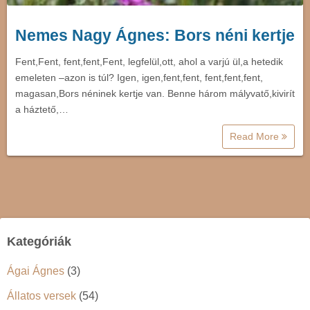
Nemes Nagy Ágnes: Bors néni kertje
Fent,Fent, fent,fent,Fent, legfelül,ott, ahol a varjú ül,a hetedik
emeleten –azon is túl? Igen, igen,fent,fent, fent,fent,fent,
magasan,Bors néninek kertje van. Benne három mályvatő,kivirít
a háztető,…
Read More
Kategóriák
Ágai Ágnes
(3)
Állatos versek
(54)