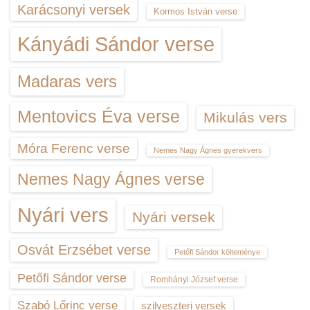
Karácsonyi versek
Kormos István verse
Kányádi Sándor verse
Madaras vers
Mentovics Éva verse
Mikulás vers
Móra Ferenc verse
Nemes Nagy Ágnes gyerekvers
Nemes Nagy Ágnes verse
Nyári vers
Nyári versek
Osvát Erzsébet verse
Petőfi Sándor költeménye
Petőfi Sándor verse
Romhányi József verse
Szabó Lőrinc verse
szilveszteri versek