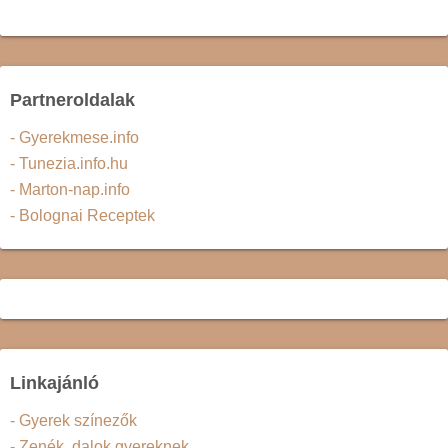
Partneroldalak
- Gyerekmese.info
- Tunezia.info.hu
- Marton-nap.info
- Bolognai Receptek
Linkajánló
- Gyerek színezők
- Zenék, dalok gyereknek