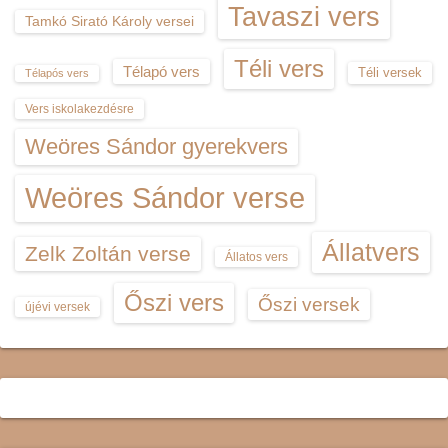
Tavaszi vers
Tamkó Sirató Károly versei
Téli vers
Télapó vers
Téli versek
Télapós vers
Vers iskolakezdésre
Weöres Sándor gyerekvers
Weöres Sándor verse
Állatvers
Zelk Zoltán verse
Állatos vers
Őszi vers
Őszi versek
újévi versek