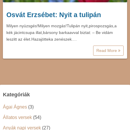
Osvát Erzsébet: Nyit a tulipán
Milyen nyüzsgés!Milyen mozgás!Tulipán nyit,pirospozsgás,a
kék jácintcsupa illat,bársony barkaavval biztat: – Be vidám
leszitt az élet.Hazajötteka zenészek.…
Read More
Kategóriák
Ágai Ágnes
(3)
Állatos versek
(54)
Anyák napi versek
(27)