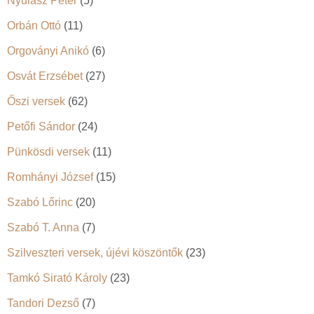
Nyulász Péter
(5)
Orbán Ottó
(11)
Orgoványi Anikó
(6)
Osvát Erzsébet
(27)
Őszi versek
(62)
Petőfi Sándor
(24)
Pünkösdi versek
(11)
Romhányi József
(15)
Szabó Lőrinc
(20)
Szabó T. Anna
(7)
Szilveszteri versek, újévi köszöntők
(23)
Tamkó Sirató Károly
(23)
Tandori Dezső
(7)