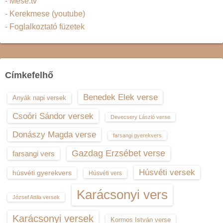
- Mese.tv
- Kerekmese (youtube)
- Foglalkoztató füzetek
Címkefelhő
Benedek Elek verse
Anyák napi versek
Csoóri Sándor versek
Devecsery László verse
Donászy Magda verse
farsangi gyerekvers
Gazdag Erzsébet verse
farsangi vers
Húsvéti versek
húsvéti gyerekvers
Húsvéti vers
Karácsonyi vers
József Attila versek
Karácsonyi versek
Kormos István verse