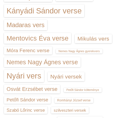
Kányádi Sándor verse
Madaras vers
Mentovics Éva verse
Mikulás vers
Móra Ferenc verse
Nemes Nagy Ágnes gyerekvers
Nemes Nagy Ágnes verse
Nyári vers
Nyári versek
Osvát Erzsébet verse
Petőfi Sándor költeménye
Petőfi Sándor verse
Romhányi József verse
Szabó Lőrinc verse
szilveszteri versek