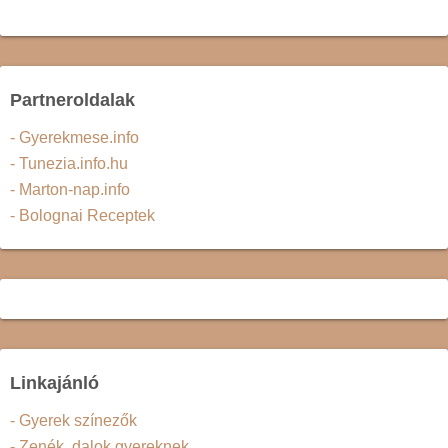
Partneroldalak
- Gyerekmese.info
- Tunezia.info.hu
- Marton-nap.info
- Bolognai Receptek
Linkajánló
- Gyerek színezők
- Zenék, dalok gyereknek