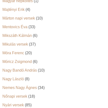
Magyar népköltés
(1)
Majtényi Erik
(4)
Márton napi versek
(10)
Mentovics Éva
(33)
Mikszáth Kálmán
(6)
Mikulás versek
(37)
Móra Ferenc
(20)
Móricz Zsigmond
(6)
Nagy Bandó András
(10)
Nagy László
(8)
Nemes Nagy Ágnes
(34)
Nőnapi versek
(18)
Nyári versek
(85)