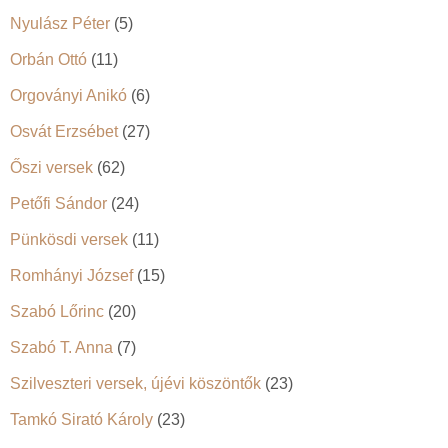
Nyulász Péter
(5)
Orbán Ottó
(11)
Orgoványi Anikó
(6)
Osvát Erzsébet
(27)
Őszi versek
(62)
Petőfi Sándor
(24)
Pünkösdi versek
(11)
Romhányi József
(15)
Szabó Lőrinc
(20)
Szabó T. Anna
(7)
Szilveszteri versek, újévi köszöntők
(23)
Tamkó Sirató Károly
(23)