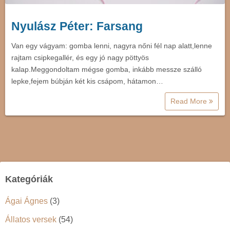
Nyulász Péter: Farsang
Van egy vágyam: gomba lenni, nagyra nőni fél nap alatt,lenne
rajtam csipkegallér, és egy jó nagy pöttyös
kalap.Meggondoltam mégse gomba, inkább messze szálló
lepke,fejem búbján két kis csápom, hátamon…
Read More
Kategóriák
Ágai Ágnes
(3)
Állatos versek
(54)