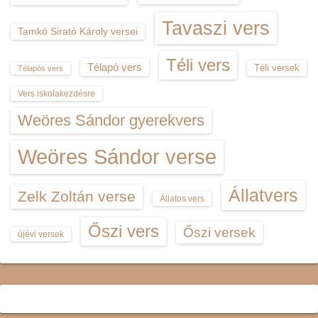
Tavaszi vers
Tamkó Sirató Károly versei
Téli vers
Télapó vers
Téli versek
Télapós vers
Vers iskolakezdésre
Weöres Sándor gyerekvers
Weöres Sándor verse
Állatvers
Zelk Zoltán verse
Állatos vers
Őszi vers
Őszi versek
újévi versek