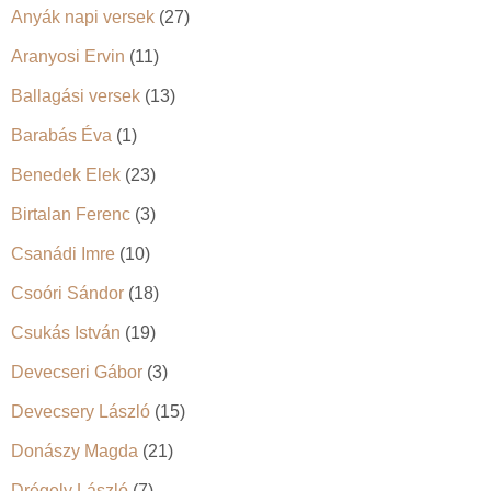
Anyák napi versek
(27)
Aranyosi Ervin
(11)
Ballagási versek
(13)
Barabás Éva
(1)
Benedek Elek
(23)
Birtalan Ferenc
(3)
Csanádi Imre
(10)
Csoóri Sándor
(18)
Csukás István
(19)
Devecseri Gábor
(3)
Devecsery László
(15)
Donászy Magda
(21)
Drégely László
(7)