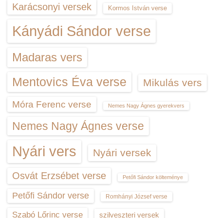
Karácsonyi versek
Kormos István verse
Kányádi Sándor verse
Madaras vers
Mentovics Éva verse
Mikulás vers
Móra Ferenc verse
Nemes Nagy Ágnes gyerekvers
Nemes Nagy Ágnes verse
Nyári vers
Nyári versek
Osvát Erzsébet verse
Petőfi Sándor költeménye
Petőfi Sándor verse
Romhányi József verse
Szabó Lőrinc verse
szilveszteri versek