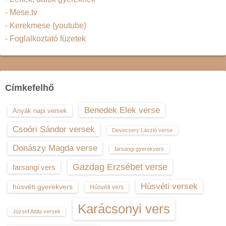
- Mese.tv
- Kerekmese (youtube)
- Foglalkoztató füzetek
Címkefelhő
Benedek Elek verse
Anyák napi versek
Csoóri Sándor versek
Devecsery László verse
Donászy Magda verse
farsangi gyerekvers
Gazdag Erzsébet verse
farsangi vers
Húsvéti versek
húsvéti gyerekvers
Húsvéti vers
Karácsonyi vers
József Attila versek