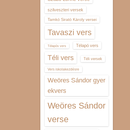
szilveszteri versek
Tamkó Sirató Károly versei
Tavaszi vers
Télapó vers
Télapós vers
Téli vers
Téli versek
Vers iskolakezdésre
Weöres Sándor gyer
ekvers
Weöres Sándor
verse