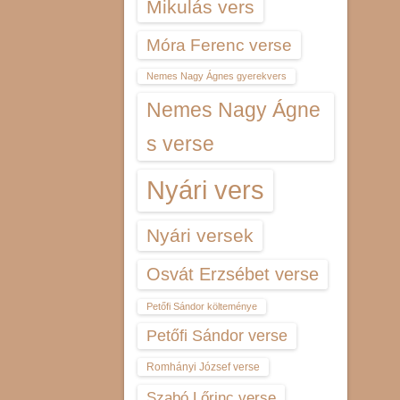
Mikulás vers
Móra Ferenc verse
Nemes Nagy Ágnes gyerekvers
Nemes Nagy Ágne
s verse
Nyári vers
Nyári versek
Osvát Erzsébet verse
Petőfi Sándor költeménye
Petőfi Sándor verse
Romhányi József verse
Szabó Lőrinc verse