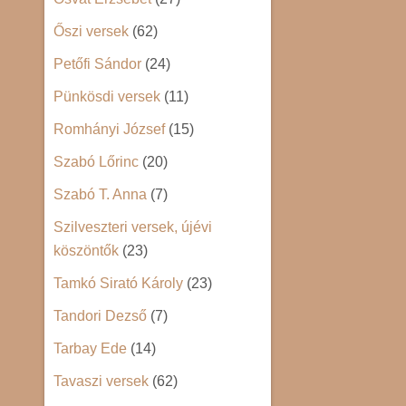
Őszi versek
(62)
Petőfi Sándor
(24)
Pünkösdi versek
(11)
Romhányi József
(15)
Szabó Lőrinc
(20)
Szabó T. Anna
(7)
Szilveszteri versek, újévi
köszöntők
(23)
Tamkó Sirató Károly
(23)
Tandori Dezső
(7)
Tarbay Ede
(14)
Tavaszi versek
(62)