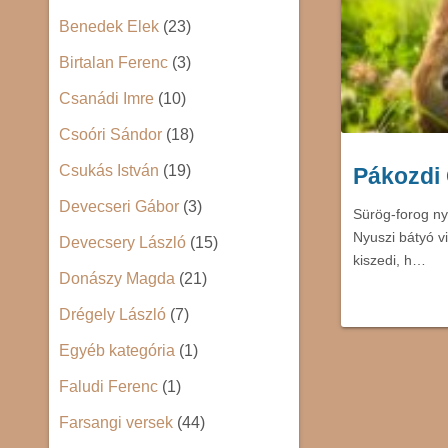
Benedek Elek
(23)
Birtalan Ferenc
(3)
Csanádi Imre
(10)
Csoóri Sándor
(18)
Csukás István
(19)
Pákozdi 
Devecseri Gábor
(3)
Sürög-forog ny
Nyuszi bátyó v
Devecsery László
(15)
kiszedi, h…
Donászy Magda
(21)
Drégely László
(7)
Egyéb kategória
(1)
Faludi Ferenc
(1)
Farsangi versek
(44)