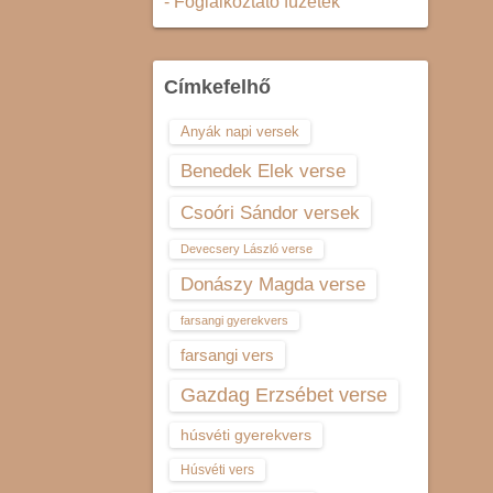
- Foglalkoztató füzetek
Címkefelhő
Anyák napi versek
Benedek Elek verse
Csoóri Sándor versek
Devecsery László verse
Donászy Magda verse
farsangi gyerekvers
farsangi vers
Gazdag Erzsébet verse
húsvéti gyerekvers
Húsvéti vers