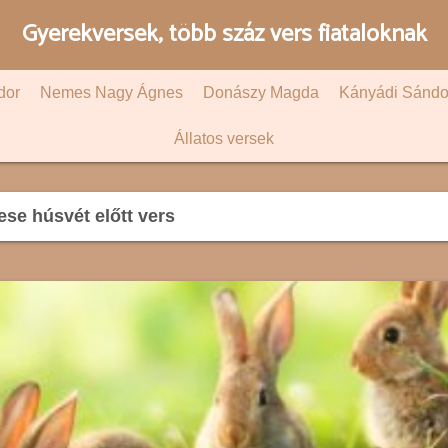
Gyerekversek, több száz vers fiataloknak
dor
Nemes Nagy Ágnes
Donászy Magda
Kányádi Sándo
Állatos versek
se húsvét előtt vers