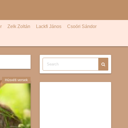
r
Zelk Zoltán
Lackfi János
Csoóri Sándor
Húsvéti versek