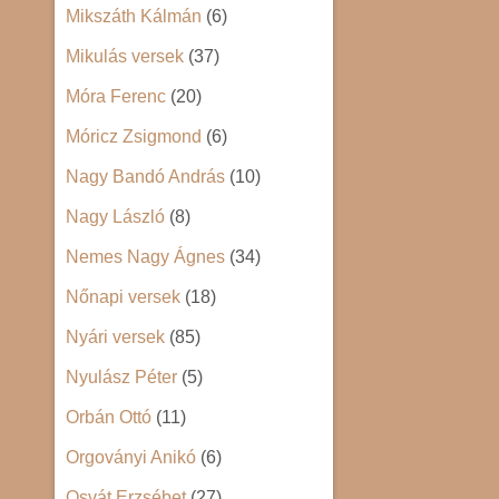
Mikszáth Kálmán
(6)
Mikulás versek
(37)
Móra Ferenc
(20)
Móricz Zsigmond
(6)
Nagy Bandó András
(10)
Nagy László
(8)
Nemes Nagy Ágnes
(34)
Nőnapi versek
(18)
Nyári versek
(85)
Nyulász Péter
(5)
Orbán Ottó
(11)
Orgoványi Anikó
(6)
Osvát Erzsébet
(27)