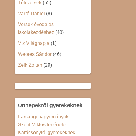
Téli versek
(55)
Varró Dániel
(8)
Versek óvoda és
iskolakezdéshez
(48)
Víz Világnapja
(1)
Weöres Sándor
(46)
Zelk Zoltán
(29)
Ünnepekről gyerekeknek
Farsangi hagyományok
Szent Miklós története
Karácsonyról gyerekeknek