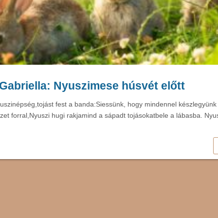
Gabriella: Nyuszimese húsvét előtt
uszinépség,tojást fest a banda:Siessünk, hogy mindennel készlegyünk
izet forral,Nyuszi hugi rakjamind a sápadt tojásokatbele a lábasba. Nyu