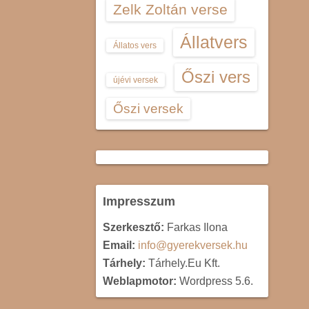
Zelk Zoltán verse
Állatvers
Állatos vers
Őszi vers
újévi versek
Őszi versek
Impresszum
Szerkesztő:
Farkas Ilona
Email:
info@gyerekversek.hu
Tárhely:
Tárhely.Eu Kft.
Weblapmotor:
Wordpress 5.6.