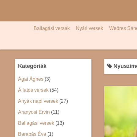
S
k
i
p
Ballagási versek
Nyári versek
Weöres Sán
t
o
c
o
Kategóriák
Nyuszime
n
t
Ágai Ágnes
(3)
e
Állatos versek
(54)
n
t
Anyák napi versek
(27)
Aranyosi Ervin
(11)
Ballagási versek
(13)
Barabás Éva
(1)