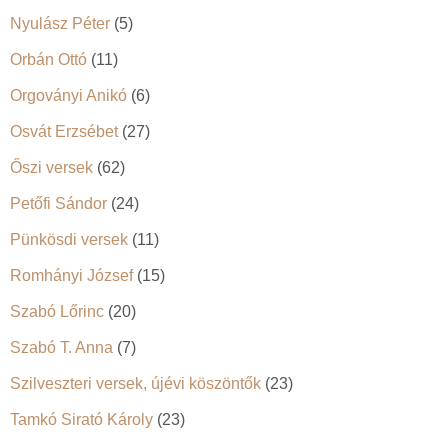
Nyulász Péter
(5)
Orbán Ottó
(11)
Orgoványi Anikó
(6)
Osvát Erzsébet
(27)
Őszi versek
(62)
Petőfi Sándor
(24)
Pünkösdi versek
(11)
Romhányi József
(15)
Szabó Lőrinc
(20)
Szabó T. Anna
(7)
Szilveszteri versek, újévi köszöntők
(23)
Tamkó Sirató Károly
(23)