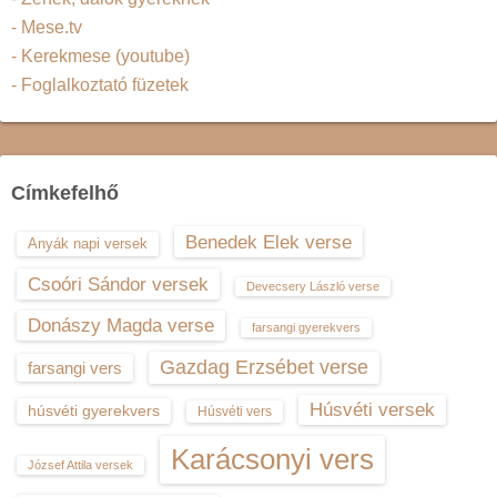
- Mese.tv
- Kerekmese (youtube)
- Foglalkoztató füzetek
Címkefelhő
Benedek Elek verse
Anyák napi versek
Csoóri Sándor versek
Devecsery László verse
Donászy Magda verse
farsangi gyerekvers
Gazdag Erzsébet verse
farsangi vers
Húsvéti versek
húsvéti gyerekvers
Húsvéti vers
Karácsonyi vers
József Attila versek