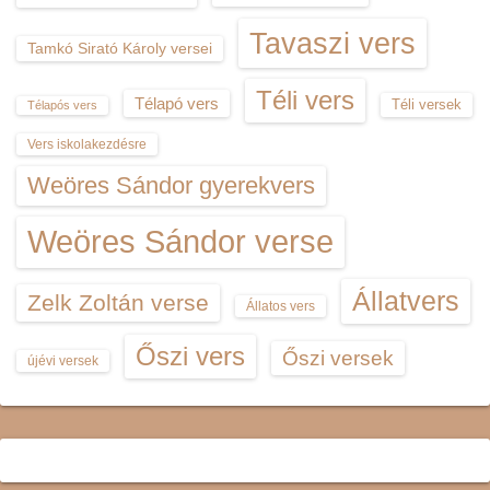
Tavaszi vers
Tamkó Sirató Károly versei
Téli vers
Télapó vers
Téli versek
Télapós vers
Vers iskolakezdésre
Weöres Sándor gyerekvers
Weöres Sándor verse
Állatvers
Zelk Zoltán verse
Állatos vers
Őszi vers
Őszi versek
újévi versek