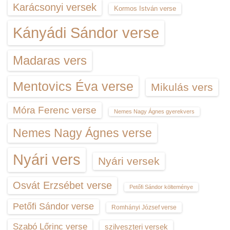
Karácsonyi versek
Kormos István verse
Kányádi Sándor verse
Madaras vers
Mentovics Éva verse
Mikulás vers
Móra Ferenc verse
Nemes Nagy Ágnes gyerekvers
Nemes Nagy Ágnes verse
Nyári vers
Nyári versek
Osvát Erzsébet verse
Petőfi Sándor költeménye
Petőfi Sándor verse
Romhányi József verse
Szabó Lőrinc verse
szilveszteri versek