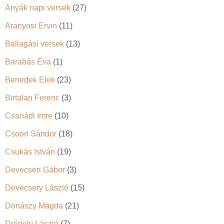
Anyák napi versek
(27)
Aranyosi Ervin
(11)
Ballagási versek
(13)
Barabás Éva
(1)
Benedek Elek
(23)
Birtalan Ferenc
(3)
Csanádi Imre
(10)
Csoóri Sándor
(18)
Csukás István
(19)
Devecseri Gábor
(3)
Devecsery László
(15)
Donászy Magda
(21)
Drégely László
(7)