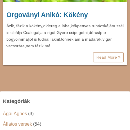
Orgoványi Anikó: Kökény
Ázik, fázik a kökény,didereg a lába,kékpettyes ruhácskájáta szél
is cibálja.Csalogatja a rigót:Gyere csipegetni,dércsípte
bogyóimmaljól is tudnál lakni!Jönnek ám a madarak,vígan
vacsorára,nem fázik má…
Read More
Kategóriák
Ágai Ágnes
(3)
Állatos versek
(54)