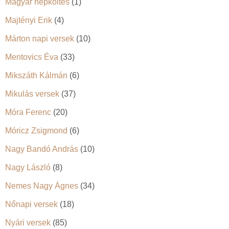
Magyar népköltés
(1)
Majtényi Erik
(4)
Márton napi versek
(10)
Mentovics Éva
(33)
Mikszáth Kálmán
(6)
Mikulás versek
(37)
Móra Ferenc
(20)
Móricz Zsigmond
(6)
Nagy Bandó András
(10)
Nagy László
(8)
Nemes Nagy Ágnes
(34)
Nőnapi versek
(18)
Nyári versek
(85)