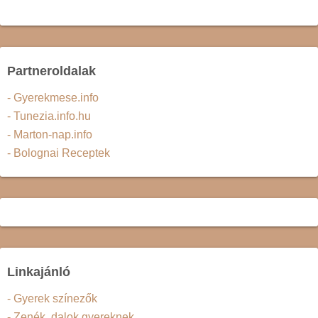
Partneroldalak
- Gyerekmese.info
- Tunezia.info.hu
- Marton-nap.info
- Bolognai Receptek
Linkajánló
- Gyerek színezők
- Zenék, dalok gyereknek