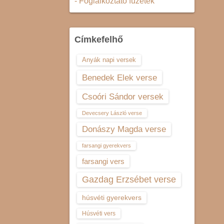
- Foglalkoztató füzetek
Címkefelhő
Anyák napi versek
Benedek Elek verse
Csoóri Sándor versek
Devecsery László verse
Donászy Magda verse
farsangi gyerekvers
farsangi vers
Gazdag Erzsébet verse
húsvéti gyerekvers
Húsvéti vers