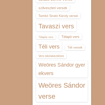
szilveszteri versek
Tamkó Sirató Károly versei
Tavaszi vers
Télapó vers
Télapós vers
Téli vers
Téli versek
Vers iskolakezdésre
Weöres Sándor gyer
ekvers
Weöres Sándor
verse