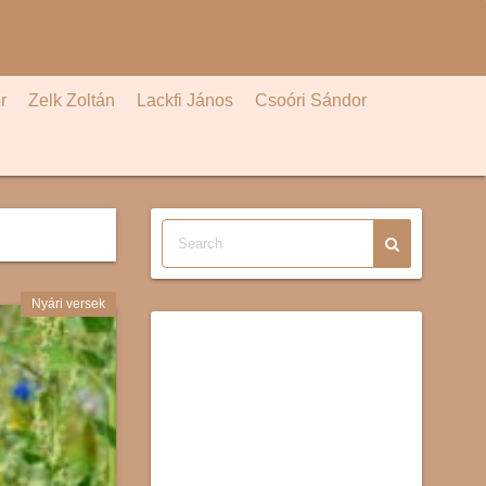
r
Zelk Zoltán
Lackfi János
Csoóri Sándor
Nyári versek