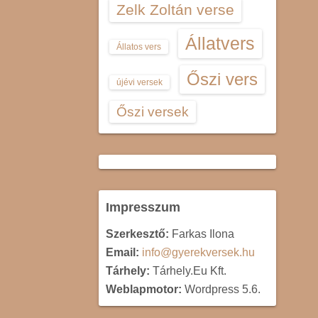
Zelk Zoltán verse
Állatvers
Állatos vers
Őszi vers
újévi versek
Őszi versek
Impresszum
Szerkesztő:
Farkas Ilona
Email:
info@gyerekversek.hu
Tárhely:
Tárhely.Eu Kft.
Weblapmotor:
Wordpress 5.6.