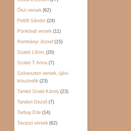
Őszi versek
(62)
Petőfi Sándor
(24)
Pünkösdi versek
(11)
Romhányi József
(15)
Szabó Lőrinc
(20)
Szabó T. Anna
(7)
Szilveszteri versek, újévi
köszöntők
(23)
Tamkó Sirató Károly
(23)
Tandori Dezső
(7)
Tarbay Ede
(14)
Tavaszi versek
(62)