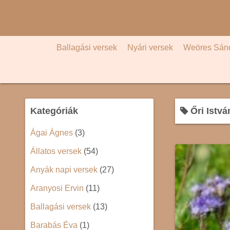
S
k
i
p
Ballagási versek
Nyári versek
Weöres Sán
t
o
c
o
Kategóriák
Őri Istvá
n
t
Ágai Ágnes
(3)
e
Állatos versek
(54)
n
t
Anyák napi versek
(27)
Aranyosi Ervin
(11)
Ballagási versek
(13)
Barabás Éva
(1)