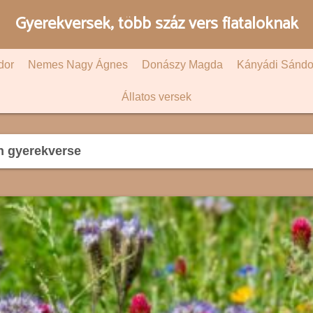
Gyerekversek, több száz vers fiataloknak
dor
Nemes Nagy Ágnes
Donászy Magda
Kányádi Sándo
Állatos versek
n gyerekverse