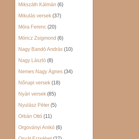
Mikszáth Kálmán
(6)
Mikulás versek
(37)
Móra Ferenc
(20)
Móricz Zsigmond
(6)
Nagy Bandó András
(10)
Nagy László
(8)
Nemes Nagy Ágnes
(34)
Nőnapi versek
(18)
Nyári versek
(85)
Nyulász Péter
(5)
Orbán Ottó
(11)
Orgoványi Anikó
(6)
Osvát Erzsébet
(27)