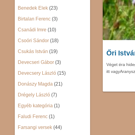
Benedek Elek
(23)
Birtalan Ferenc
(3)
Csanádi Imre
(10)
Csoóri Sándor
(18)
Csukás István
(19)
Őri Istv
Devecseri Gábor
(3)
Véget éra hideg
itt vagyArany
Devecsery László
(15)
Donászy Magda
(21)
Drégely László
(7)
Egyéb kategória
(1)
Faludi Ferenc
(1)
Farsangi versek
(44)