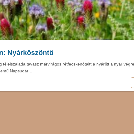
án: Nyárköszöntő
 télelszalada tavasz márvirágos rétfecskenótaitt a nyár!itt a nyár!végre
szemű Napsugár!…