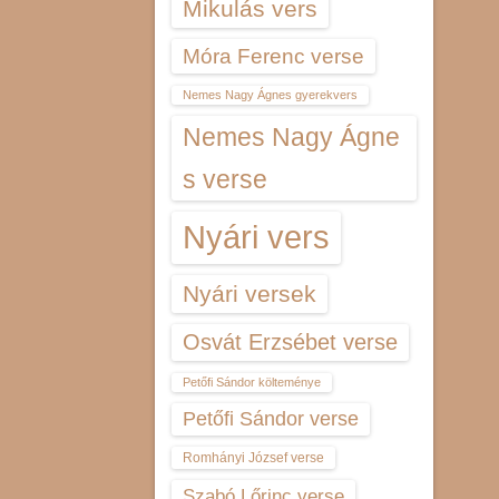
Mikulás vers
Móra Ferenc verse
Nemes Nagy Ágnes gyerekvers
Nemes Nagy Ágne
s verse
Nyári vers
Nyári versek
Osvát Erzsébet verse
Petőfi Sándor költeménye
Petőfi Sándor verse
Romhányi József verse
Szabó Lőrinc verse