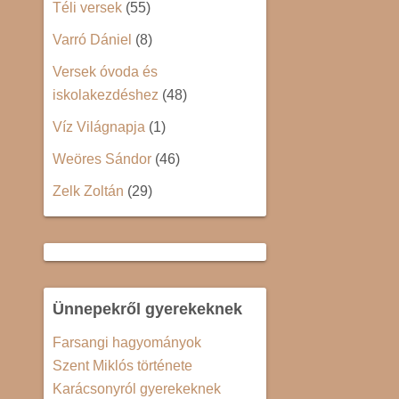
Téli versek
(55)
Varró Dániel
(8)
Versek óvoda és
iskolakezdéshez
(48)
Víz Világnapja
(1)
Weöres Sándor
(46)
Zelk Zoltán
(29)
Ünnepekről gyerekeknek
Farsangi hagyományok
Szent Miklós története
Karácsonyról gyerekeknek