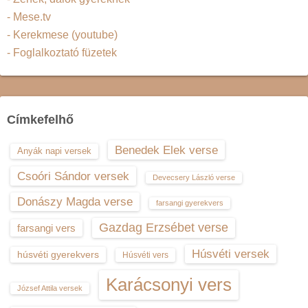
- Mese.tv
- Kerekmese (youtube)
- Foglalkoztató füzetek
Címkefelhő
Benedek Elek verse
Anyák napi versek
Csoóri Sándor versek
Devecsery László verse
Donászy Magda verse
farsangi gyerekvers
Gazdag Erzsébet verse
farsangi vers
Húsvéti versek
húsvéti gyerekvers
Húsvéti vers
Karácsonyi vers
József Attila versek