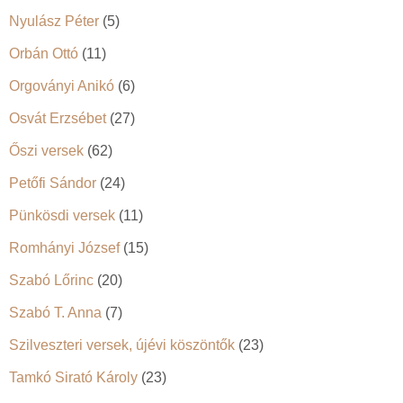
Nyulász Péter
(5)
Orbán Ottó
(11)
Orgoványi Anikó
(6)
Osvát Erzsébet
(27)
Őszi versek
(62)
Petőfi Sándor
(24)
Pünkösdi versek
(11)
Romhányi József
(15)
Szabó Lőrinc
(20)
Szabó T. Anna
(7)
Szilveszteri versek, újévi köszöntők
(23)
Tamkó Sirató Károly
(23)