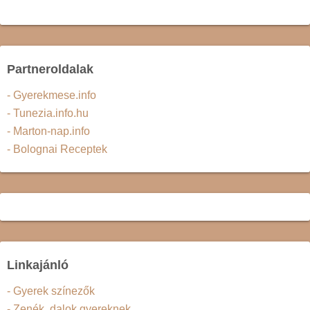
Partneroldalak
- Gyerekmese.info
- Tunezia.info.hu
- Marton-nap.info
- Bolognai Receptek
Linkajánló
- Gyerek színezők
- Zenék, dalok gyereknek