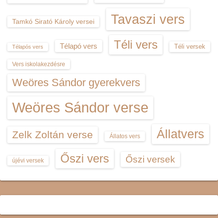
Tavaszi vers
Tamkó Sirató Károly versei
Téli vers
Télapó vers
Téli versek
Télapós vers
Vers iskolakezdésre
Weöres Sándor gyerekvers
Weöres Sándor verse
Állatvers
Zelk Zoltán verse
Állatos vers
Őszi vers
Őszi versek
újévi versek