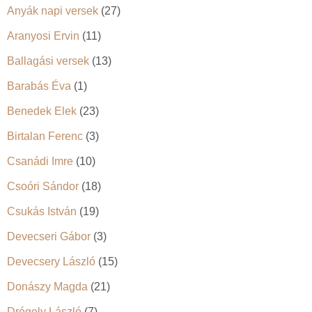
Anyák napi versek
(27)
Aranyosi Ervin
(11)
Ballagási versek
(13)
Barabás Éva
(1)
Benedek Elek
(23)
Birtalan Ferenc
(3)
Csanádi Imre
(10)
Csoóri Sándor
(18)
Csukás István
(19)
Devecseri Gábor
(3)
Devecsery László
(15)
Donászy Magda
(21)
Drégely László
(7)