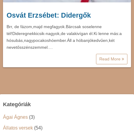
Osvát Erzsébet: Didergők
Brr, de fázom,majd megfagyok.Bárcsak soselenne
tél!Dideregnekkicsik-nagyok,de valakivígan él.Ki lenne más:a
hósubás,nagypocakoshóember.Áll a hóbanjókedvűen,két
nevetősszénszemmel.…
Read More
Kategóriák
Ágai Ágnes
(3)
Állatos versek
(54)