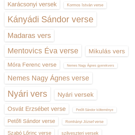
Karácsonyi versek
Kormos István verse
Kányádi Sándor verse
Madaras vers
Mentovics Éva verse
Mikulás vers
Móra Ferenc verse
Nemes Nagy Ágnes gyerekvers
Nemes Nagy Ágnes verse
Nyári vers
Nyári versek
Osvát Erzsébet verse
Petőfi Sándor költeménye
Petőfi Sándor verse
Romhányi József verse
Szabó Lőrinc verse
szilveszteri versek