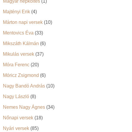
Magyar népköltés
(1)
Majtényi Erik
(4)
Márton napi versek
(10)
Mentovics Éva
(33)
Mikszáth Kálmán
(6)
Mikulás versek
(37)
Móra Ferenc
(20)
Móricz Zsigmond
(6)
Nagy Bandó András
(10)
Nagy László
(8)
Nemes Nagy Ágnes
(34)
Nőnapi versek
(18)
Nyári versek
(85)