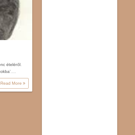
c ételéről.
arokba’.…
Read More