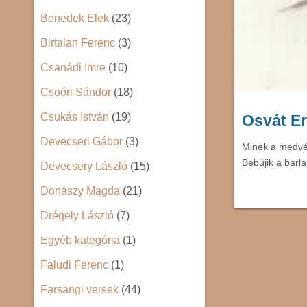
Benedek Elek
(23)
Birtalan Ferenc
(3)
Csanádi Imre
(10)
Csoóri Sándor
(18)
Csukás István
(19)
Osvát E
Devecseri Gábor
(3)
Minek a medvén
Bebújik a barl
Devecsery László
(15)
Donászy Magda
(21)
Drégely László
(7)
Egyéb kategória
(1)
Faludi Ferenc
(1)
Farsangi versek
(44)