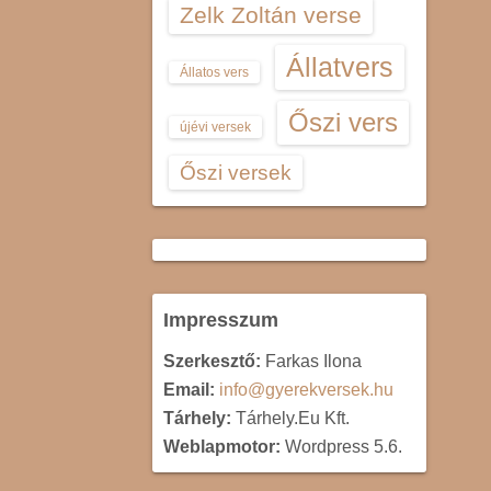
Zelk Zoltán verse
Állatvers
Állatos vers
Őszi vers
újévi versek
Őszi versek
Impresszum
Szerkesztő:
Farkas Ilona
Email:
info@gyerekversek.hu
Tárhely:
Tárhely.Eu Kft.
Weblapmotor:
Wordpress 5.6.