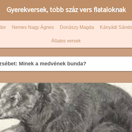
Gyerekversek, több száz vers fiataloknak
dor
Nemes Nagy Ágnes
Donászy Magda
Kányádi Sándo
Állatos versek
zsébet: Minek a medvének bunda?