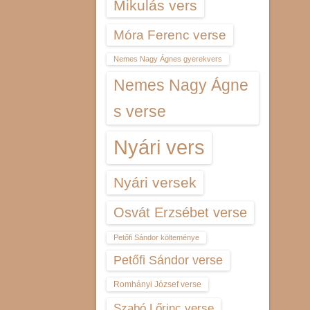
Mikulás vers
Móra Ferenc verse
Nemes Nagy Ágnes gyerekvers
Nemes Nagy Ágne
s verse
Nyári vers
Nyári versek
Osvát Erzsébet verse
Petőfi Sándor költeménye
Petőfi Sándor verse
Romhányi József verse
Szabó Lőrinc verse