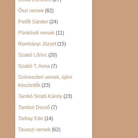
Őszi versek
(62)
Petőfi Sándor
(24)
Pünkösdi versek
(11)
Romhányi József
(15)
Szabó Lőrinc
(20)
Szabó T. Anna
(7)
Szilveszteri versek, újévi
köszöntők
(23)
Tamkó Sirató Károly
(23)
Tandori Dezső
(7)
Tarbay Ede
(14)
Tavaszi versek
(62)