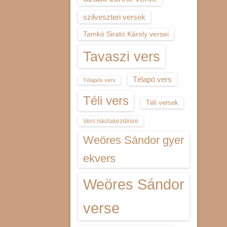
szilveszteri versek
Tamkó Sirató Károly versei
Tavaszi vers
Télapó vers
Télapós vers
Téli vers
Téli versek
Vers iskolakezdésre
Weöres Sándor gyer
ekvers
Weöres Sándor
verse