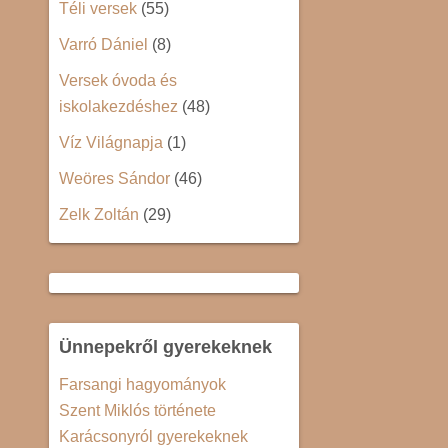
Téli versek
(55)
Varró Dániel
(8)
Versek óvoda és
iskolakezdéshez
(48)
Víz Világnapja
(1)
Weöres Sándor
(46)
Zelk Zoltán
(29)
Ünnepekről gyerekeknek
Farsangi hagyományok
Szent Miklós története
Karácsonyról gyerekeknek