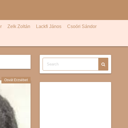
r
Zelk Zoltán
Lackfi János
Csoóri Sándor
Osvát Erzsébet