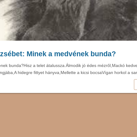
rzsébet: Minek a medvének bunda?
ek bunda?Hisz a telet átalussza.Álmodik jó édes mézről,Mackó kedven
angjába,A hidegre fittyet hányva,Mellette a kicsi bocsaVígan horkol a s