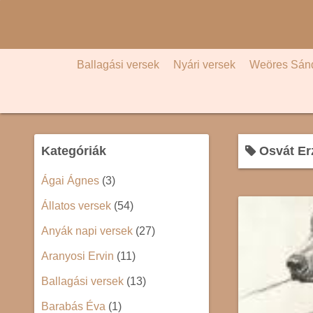
S
k
i
p
Ballagási versek
Nyári versek
Weöres Sán
t
o
c
o
Kategóriák
Osvát Er
n
t
Ágai Ágnes
(3)
e
Állatos versek
(54)
n
t
Anyák napi versek
(27)
Aranyosi Ervin
(11)
Ballagási versek
(13)
Barabás Éva
(1)