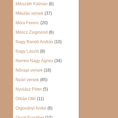
Mikszáth Kálmán
(6)
Mikulás versek
(37)
Móra Ferenc
(20)
Móricz Zsigmond
(6)
Nagy Bandó András
(10)
Nagy László
(8)
Nemes Nagy Ágnes
(34)
Nőnapi versek
(18)
Nyári versek
(85)
Nyulász Péter
(5)
Orbán Ottó
(11)
Orgoványi Anikó
(6)
Osvát Erzsébet
(27)