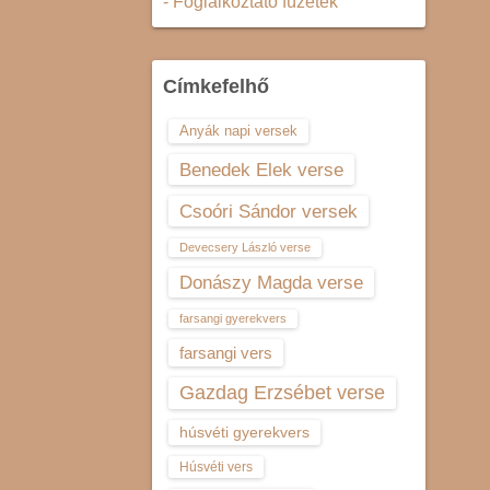
- Foglalkoztató füzetek
Címkefelhő
Anyák napi versek
Benedek Elek verse
Csoóri Sándor versek
Devecsery László verse
Donászy Magda verse
farsangi gyerekvers
farsangi vers
Gazdag Erzsébet verse
húsvéti gyerekvers
Húsvéti vers