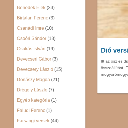
Benedek Elek
(23)
Birtalan Ferenc
(3)
Csanádi Imre
(10)
Csoóri Sándor
(18)
Csukás István
(19)
Dió ver
Devecseri Gábor
(3)
Itt az ősz és 
összeállítást. 
Devecsery László
(15)
mogyorómogy
Donászy Magda
(21)
Drégely László
(7)
Egyéb kategória
(1)
Faludi Ferenc
(1)
Farsangi versek
(44)