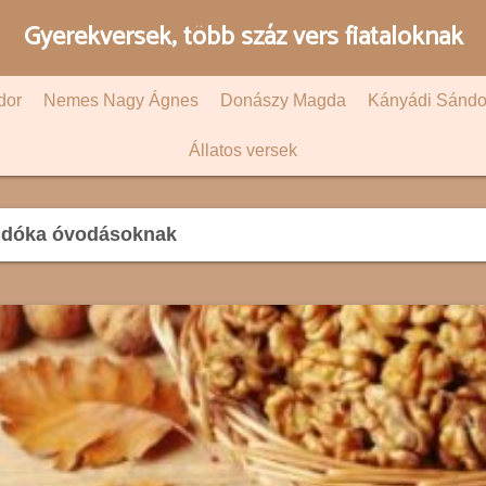
Gyerekversek, több száz vers fiataloknak
dor
Nemes Nagy Ágnes
Donászy Magda
Kányádi Sándo
Állatos versek
dóka óvodásoknak