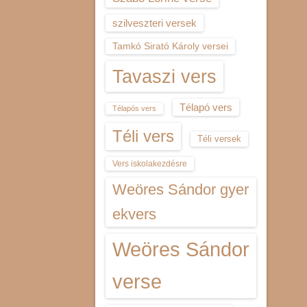
szilveszteri versek
Tamkó Sirató Károly versei
Tavaszi vers
Télapó vers
Télapós vers
Téli vers
Téli versek
Vers iskolakezdésre
Weöres Sándor gyer
ekvers
Weöres Sándor
verse