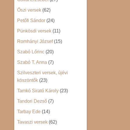
Őszi versek
(62)
Petőfi Sándor
(24)
Pünkösdi versek
(11)
Romhányi József
(15)
Szabó Lőrinc
(20)
Szabó T. Anna
(7)
Szilveszteri versek, újévi
köszöntők
(23)
Tamkó Sirató Károly
(23)
Tandori Dezső
(7)
Tarbay Ede
(14)
Tavaszi versek
(62)