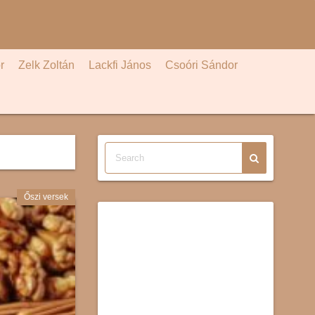
r
Zelk Zoltán
Lackfi János
Csoóri Sándor
Őszi versek