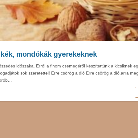
sikék, mondókák gyerekeknek
diószedés időszaka. Erről a finom csemegéről készítettünk a kicsiknek e
Fogadjátok sok szeretettel! Erre csörög a dió Erre csörög a dió,arra me
orób…