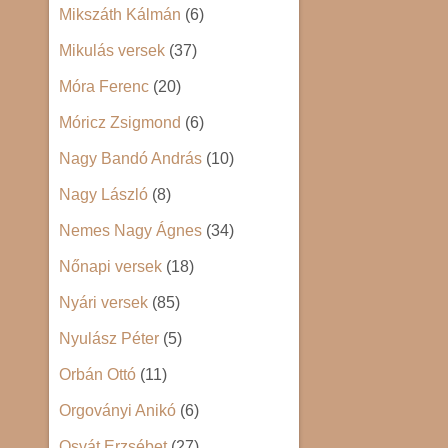
Mikszáth Kálmán
(6)
Mikulás versek
(37)
Móra Ferenc
(20)
Móricz Zsigmond
(6)
Nagy Bandó András
(10)
Nagy László
(8)
Nemes Nagy Ágnes
(34)
Nőnapi versek
(18)
Nyári versek
(85)
Nyulász Péter
(5)
Orbán Ottó
(11)
Orgoványi Anikó
(6)
Osvát Erzsébet
(27)