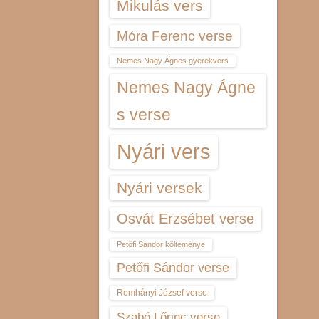
Mikulás vers
Móra Ferenc verse
Nemes Nagy Ágnes gyerekvers
Nemes Nagy Ágne
s verse
Nyári vers
Nyári versek
Osvát Erzsébet verse
Petőfi Sándor költeménye
Petőfi Sándor verse
Romhányi József verse
Szabó Lőrinc verse