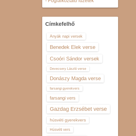
- Foglalkoztató füzetek
Címkefelhő
Anyák napi versek
Benedek Elek verse
Csoóri Sándor versek
Devecsery László verse
Donászy Magda verse
farsangi gyerekvers
farsangi vers
Gazdag Erzsébet verse
húsvéti gyerekvers
Húsvéti vers