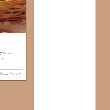
gy verses
g a
Read More