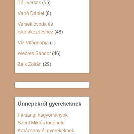
Téli versek
(55)
Varró Dániel
(8)
Versek óvoda és
iskolakezdéshez
(48)
Víz Világnapja
(1)
Weöres Sándor
(46)
Zelk Zoltán
(29)
Ünnepekről gyerekeknek
Farsangi hagyományok
Szent Miklós története
Karácsonyról gyerekeknek