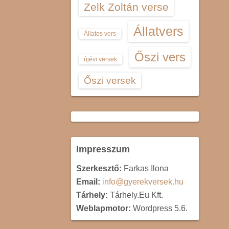
Zelk Zoltán verse
Állatvers
Állatos vers
Őszi vers
újévi versek
Őszi versek
Impresszum
Szerkesztő:
Farkas Ilona
Email:
info@gyerekversek.hu
Tárhely:
Tárhely.Eu Kft.
Weblapmotor:
Wordpress 5.6.