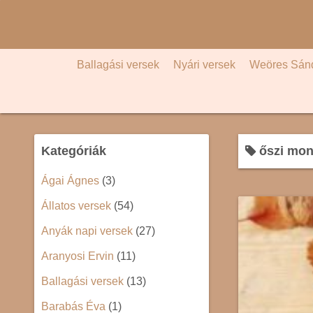
S
k
i
p
Ballagási versek
Nyári versek
Weöres Sán
t
o
c
o
Kategóriák
őszi mon
n
t
Ágai Ágnes
(3)
e
Állatos versek
(54)
n
t
Anyák napi versek
(27)
Aranyosi Ervin
(11)
Ballagási versek
(13)
Barabás Éva
(1)