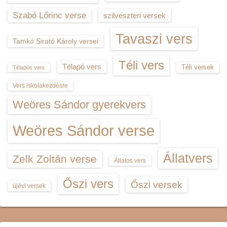
Szabó Lőrinc verse
szilveszteri versek
Tavaszi vers
Tamkó Sirató Károly versei
Téli vers
Télapó vers
Téli versek
Télapós vers
Vers iskolakezdésre
Weöres Sándor gyerekvers
Weöres Sándor verse
Állatvers
Zelk Zoltán verse
Állatos vers
Őszi vers
Őszi versek
újévi versek