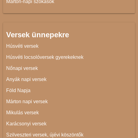
Márton-napi szokások
Versek ünnepekre
Húsvéti versek
Húsvéti locsolóversek gyerekeknek
Nőnapi versek
Anyák napi versek
Föld Napja
Márton napi versek
Mikulás versek
Karácsonyi versek
Szilveszteri versek, újévi köszöntők