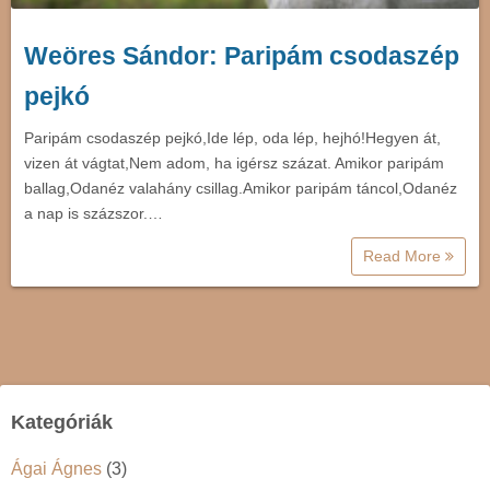
Weöres Sándor: Paripám csodaszép
pejkó
Paripám csodaszép pejkó,Ide lép, oda lép, hejhó!Hegyen át,
vizen át vágtat,Nem adom, ha igérsz százat. Amikor paripám
ballag,Odanéz valahány csillag.Amikor paripám táncol,Odanéz
a nap is százszor.…
Read More
Kategóriák
Ágai Ágnes
(3)