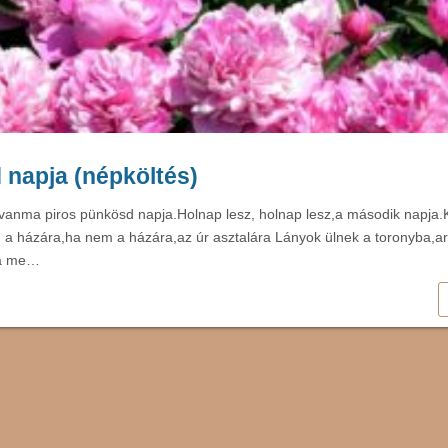
napja (népköltés)
vanma piros pünkösd napja.Holnap lesz, holnap lesz,a második napja.K
on a házára,ha nem a házára,az úr asztalára Lányok ülnek a toronyba,a
ra me…