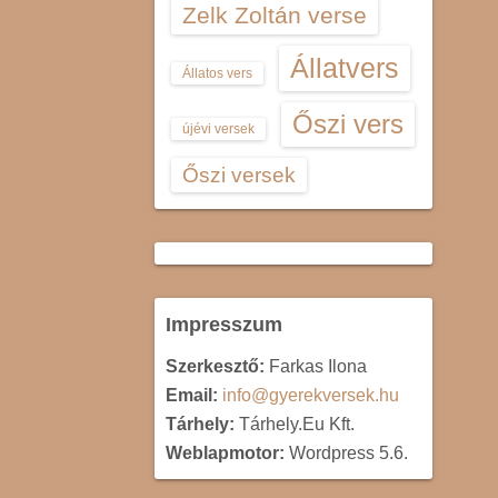
Zelk Zoltán verse
Állatvers
Állatos vers
Őszi vers
újévi versek
Őszi versek
Impresszum
Szerkesztő:
Farkas Ilona
Email:
info@gyerekversek.hu
Tárhely:
Tárhely.Eu Kft.
Weblapmotor:
Wordpress 5.6.