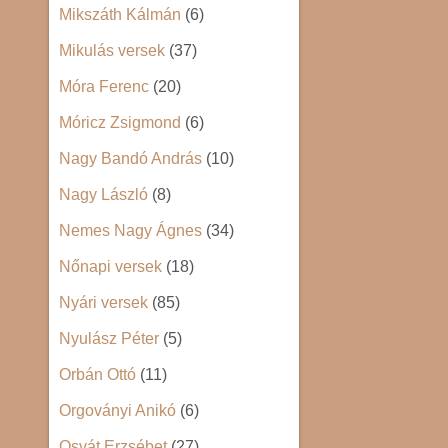
Mikszáth Kálmán
(6)
Mikulás versek
(37)
Móra Ferenc
(20)
Móricz Zsigmond
(6)
Nagy Bandó András
(10)
Nagy László
(8)
Nemes Nagy Ágnes
(34)
Nőnapi versek
(18)
Nyári versek
(85)
Nyulász Péter
(5)
Orbán Ottó
(11)
Orgoványi Anikó
(6)
Osvát Erzsébet
(27)