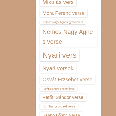
Mikulás vers
Móra Ferenc verse
Nemes Nagy Ágnes gyerekvers
Nemes Nagy Ágne
s verse
Nyári vers
Nyári versek
Osvát Erzsébet verse
Petőfi Sándor költeménye
Petőfi Sándor verse
Romhányi József verse
Szabó Lőrinc verse