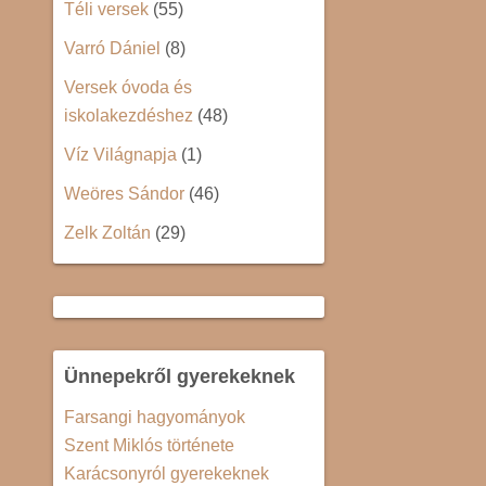
Téli versek
(55)
Varró Dániel
(8)
Versek óvoda és
iskolakezdéshez
(48)
Víz Világnapja
(1)
Weöres Sándor
(46)
Zelk Zoltán
(29)
Ünnepekről gyerekeknek
Farsangi hagyományok
Szent Miklós története
Karácsonyról gyerekeknek