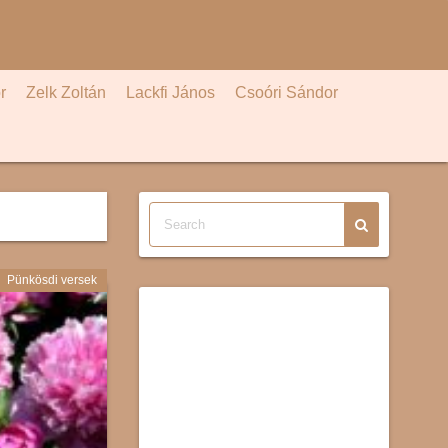
r
Zelk Zoltán
Lackfi János
Csoóri Sándor
Pünkösdi versek