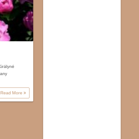
irályné
rany
Read More