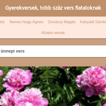
Gyerekversek, több száz vers fiataloknak
dor
Nemes Nagy Ágnes
Donászy Magda
Kányádi Sándo
Állatos versek
ünnepi vers