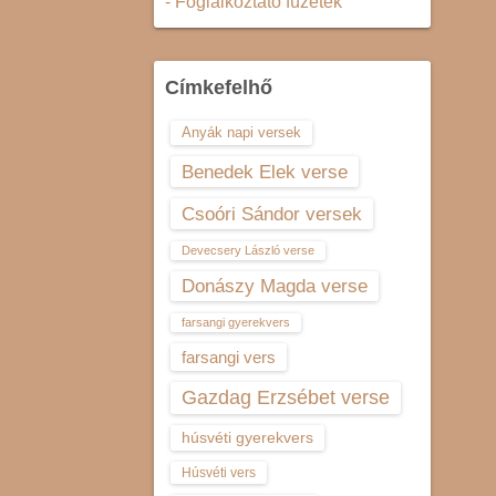
- Foglalkoztató füzetek
Címkefelhő
Anyák napi versek
Benedek Elek verse
Csoóri Sándor versek
Devecsery László verse
Donászy Magda verse
farsangi gyerekvers
farsangi vers
Gazdag Erzsébet verse
húsvéti gyerekvers
Húsvéti vers