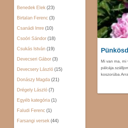
Benedek Elek
(23)
Birtalan Ferenc
(3)
Csanádi Imre
(10)
Csoóri Sándor
(18)
Csukás István
(19)
Pünkösd 
Devecseri Gábor
(3)
Mi van ma, mi 
pálcája.szállj
Devecsery László
(15)
koszorúba.Ar
Donászy Magda
(21)
Drégely László
(7)
Egyéb kategória
(1)
Faludi Ferenc
(1)
Farsangi versek
(44)