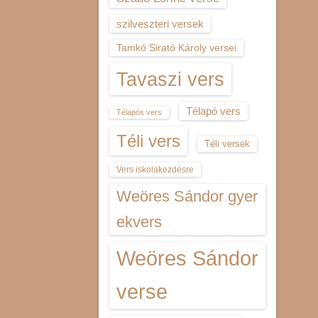
szilveszteri versek
Tamkó Sirató Károly versei
Tavaszi vers
Télapó vers
Télapós vers
Téli vers
Téli versek
Vers iskolakezdésre
Weöres Sándor gyer
ekvers
Weöres Sándor
verse