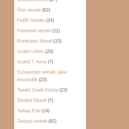
Őszi versek
(62)
Petőfi Sándor
(24)
Pünkösdi versek
(11)
Romhányi József
(15)
Szabó Lőrinc
(20)
Szabó T. Anna
(7)
Szilveszteri versek, újévi
köszöntők
(23)
Tamkó Sirató Károly
(23)
Tandori Dezső
(7)
Tarbay Ede
(14)
Tavaszi versek
(62)