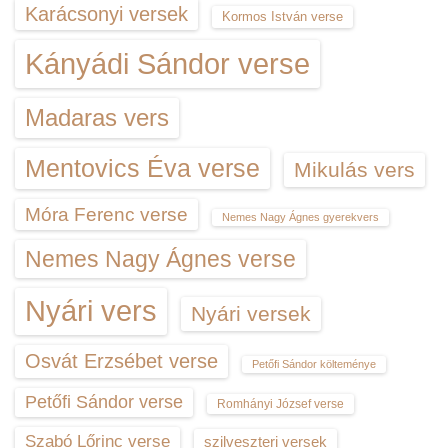
Karácsonyi versek
Kormos István verse
Kányádi Sándor verse
Madaras vers
Mentovics Éva verse
Mikulás vers
Móra Ferenc verse
Nemes Nagy Ágnes gyerekvers
Nemes Nagy Ágnes verse
Nyári vers
Nyári versek
Osvát Erzsébet verse
Petőfi Sándor költeménye
Petőfi Sándor verse
Romhányi József verse
Szabó Lőrinc verse
szilveszteri versek