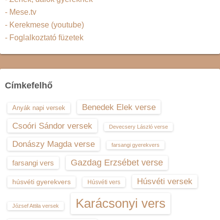
- Mese.tv
- Kerekmese (youtube)
- Foglalkoztató füzetek
Címkefelhő
Benedek Elek verse
Anyák napi versek
Csoóri Sándor versek
Devecsery László verse
Donászy Magda verse
farsangi gyerekvers
Gazdag Erzsébet verse
farsangi vers
Húsvéti versek
húsvéti gyerekvers
Húsvéti vers
Karácsonyi vers
József Attila versek