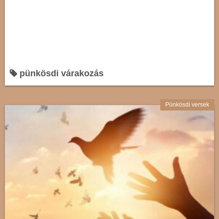
pünkösdi várakozás
Pünkösdi versek