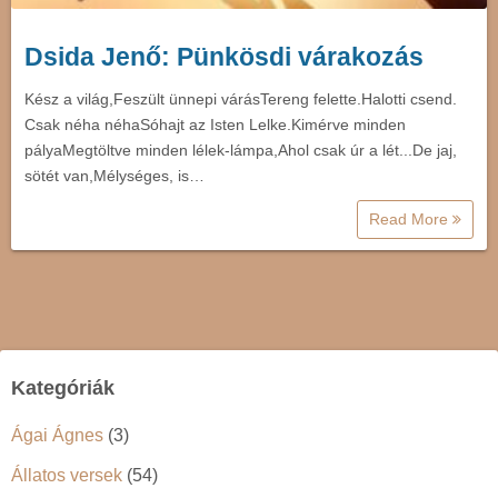
Dsida Jenő: Pünkösdi várakozás
Kész a világ,Feszült ünnepi várásTereng felette.Halotti csend.
Csak néha néhaSóhajt az Isten Lelke.Kimérve minden
pályaMegtöltve minden lélek-lámpa,Ahol csak úr a lét...De jaj,
sötét van,Mélységes, is…
Read More
Kategóriák
Ágai Ágnes
(3)
Állatos versek
(54)