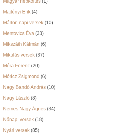
Magyar népköltés
(1)
Majtényi Erik
(4)
Márton napi versek
(10)
Mentovics Éva
(33)
Mikszáth Kálmán
(6)
Mikulás versek
(37)
Móra Ferenc
(20)
Móricz Zsigmond
(6)
Nagy Bandó András
(10)
Nagy László
(8)
Nemes Nagy Ágnes
(34)
Nőnapi versek
(18)
Nyári versek
(85)