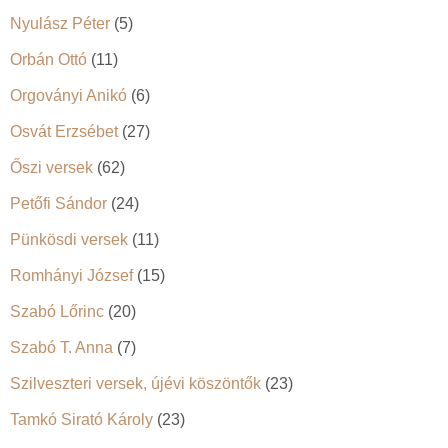
Nyulász Péter
(5)
Orbán Ottó
(11)
Orgoványi Anikó
(6)
Osvát Erzsébet
(27)
Őszi versek
(62)
Petőfi Sándor
(24)
Pünkösdi versek
(11)
Romhányi József
(15)
Szabó Lőrinc
(20)
Szabó T. Anna
(7)
Szilveszteri versek, újévi köszöntők
(23)
Tamkó Sirató Károly
(23)