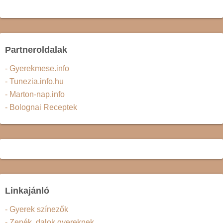
Partneroldalak
- Gyerekmese.info
- Tunezia.info.hu
- Marton-nap.info
- Bolognai Receptek
Linkajánló
- Gyerek színezők
- Zenék, dalok gyereknek