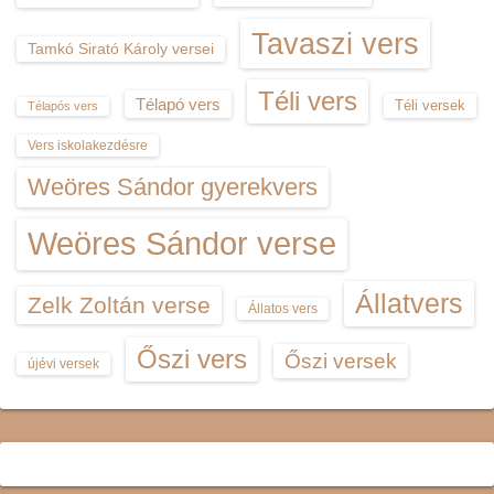
Tavaszi vers
Tamkó Sirató Károly versei
Téli vers
Télapó vers
Téli versek
Télapós vers
Vers iskolakezdésre
Weöres Sándor gyerekvers
Weöres Sándor verse
Állatvers
Zelk Zoltán verse
Állatos vers
Őszi vers
Őszi versek
újévi versek