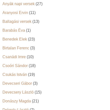
Anyák napi versek
(27)
Aranyosi Ervin
(11)
Ballagási versek
(13)
Barabás Éva
(1)
Benedek Elek
(23)
Birtalan Ferenc
(3)
Csanádi Imre
(10)
Csoóri Sándor
(18)
Csukás István
(19)
Devecseri Gábor
(3)
Devecsery László
(15)
Donászy Magda
(21)
Drégely László
(7)