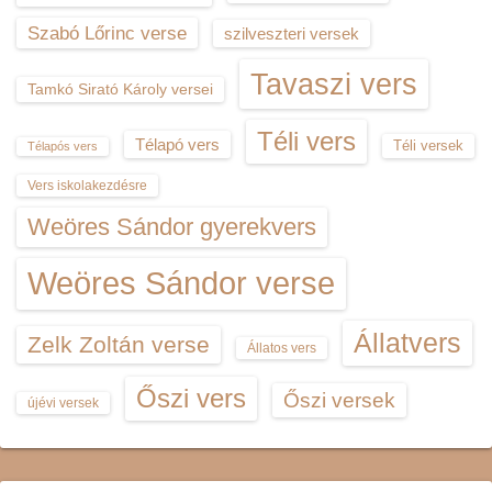
Szabó Lőrinc verse
szilveszteri versek
Tavaszi vers
Tamkó Sirató Károly versei
Téli vers
Télapó vers
Téli versek
Télapós vers
Vers iskolakezdésre
Weöres Sándor gyerekvers
Weöres Sándor verse
Állatvers
Zelk Zoltán verse
Állatos vers
Őszi vers
Őszi versek
újévi versek