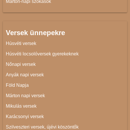
Márton-napi szokások
Versek ünnepekre
Húsvéti versek
Húsvéti locsolóversek gyerekeknek
Nőnapi versek
Anyák napi versek
Föld Napja
Márton napi versek
Mikulás versek
Karácsonyi versek
Szilveszteri versek, újévi köszöntők