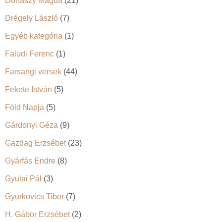
Donászy Magda
(21)
Drégely László
(7)
Egyéb kategória
(1)
Faludi Ferenc
(1)
Farsangi versek
(44)
Fekete István
(5)
Föld Napja
(5)
Gárdonyi Géza
(9)
Gazdag Erzsébet
(23)
Gyárfás Endre
(8)
Gyulai Pál
(3)
Gyurkovics Tibor
(7)
H. Gábor Erzsébet
(2)