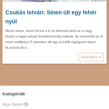
Csukás István: Sínen ült egy fehér
nyúl
Mozin innen, téren túl,hol a 6-os befordul,ahol az a nagy
közért,s fagyit adnak forintért(mindig málnát, de rémes!De ez itt
most mellékes).S szemben áll egy új trafik,rágógumit kapni
itt,szóval ott a …
Read More
Kategóriák
Ágai Ágnes
(3)