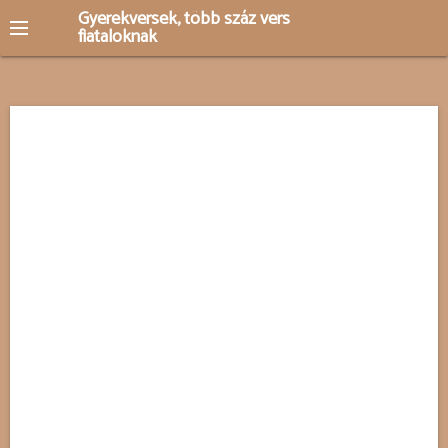
S
Gyerekversek, több száz vers
fiataloknak
k
i
p
t
o
c
o
n
t
e
n
t