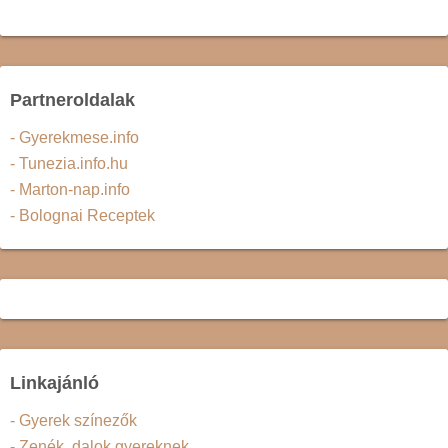
Partneroldalak
- Gyerekmese.info
- Tunezia.info.hu
- Marton-nap.info
- Bolognai Receptek
Linkajánló
- Gyerek színezők
- Zenék, dalok gyereknek