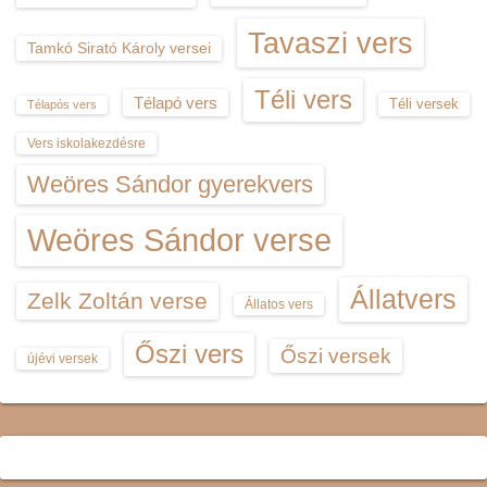
Tavaszi vers
Tamkó Sirató Károly versei
Téli vers
Télapó vers
Téli versek
Télapós vers
Vers iskolakezdésre
Weöres Sándor gyerekvers
Weöres Sándor verse
Állatvers
Zelk Zoltán verse
Állatos vers
Őszi vers
Őszi versek
újévi versek