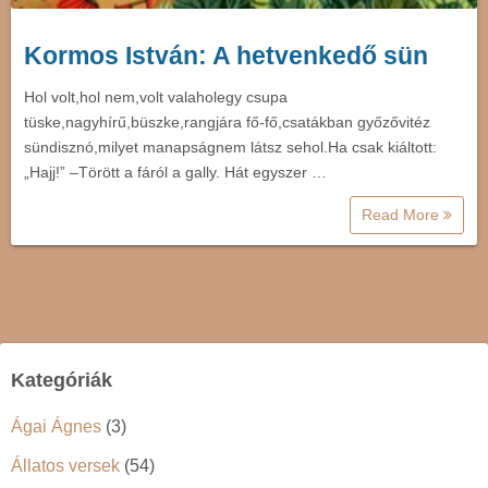
Kormos István: A hetvenkedő sün
Hol volt,hol nem,volt valaholegy csupa
tüske,nagyhírű,büszke,rangjára fő-fő,csatákban győzővitéz
sündisznó,milyet manapságnem látsz sehol.Ha csak kiáltott:
„Hajj!” –Törött a fáról a gally. Hát egyszer …
Read More
Kategóriák
Ágai Ágnes
(3)
Állatos versek
(54)