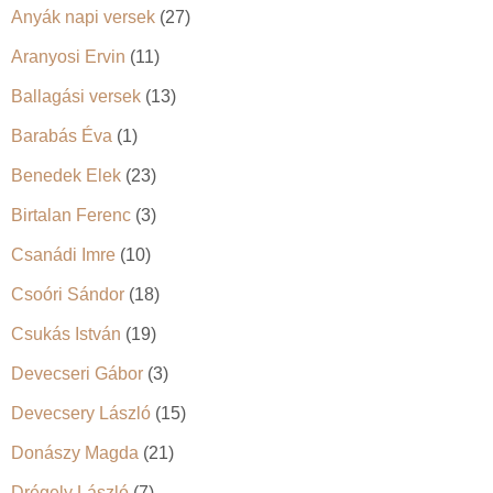
Anyák napi versek
(27)
Aranyosi Ervin
(11)
Ballagási versek
(13)
Barabás Éva
(1)
Benedek Elek
(23)
Birtalan Ferenc
(3)
Csanádi Imre
(10)
Csoóri Sándor
(18)
Csukás István
(19)
Devecseri Gábor
(3)
Devecsery László
(15)
Donászy Magda
(21)
Drégely László
(7)